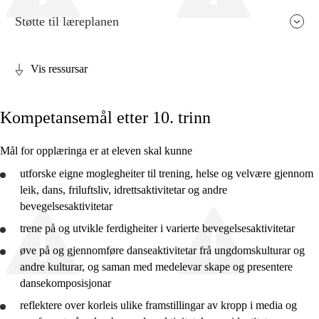
Støtte til læreplanen
Vis ressursar
Fagrelevans og sentrale verdiar
Kompetansemål etter 10. trinn
Kjerneelement
Tverrfaglege tema
Mål for opplæringa er at eleven skal kunne
Grunnleggjande ferdigheiter
utforske
eigne moglegheiter til trening, helse og velvære gjennom
leik, dans, friluftsliv, idrettsaktivitetar og andre
bevegelsesaktivitetar
trene
på og
utvikle
ferdigheiter i varierte bevegelsesaktivitetar
øve
på og
gjennomføre
danseaktivitetar frå ungdomskulturar og
2. trinn
andre kulturar, og saman med medelevar skape og
presentere
4. trinn
dansekomposisjonar
reflektere
over korleis ulike framstillingar av kropp i media og
7. trinn