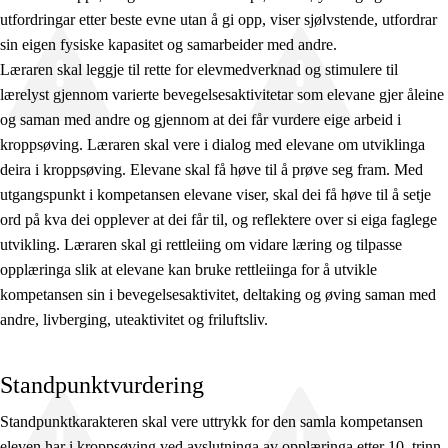
utfordringar etter beste evne utan å gi opp, viser sjølvstende, utfordrar
sin eigen fysiske kapasitet og samarbeider med andre.
Læraren skal leggje til rette for elevmedverknad og stimulere til
lærelyst gjennom varierte bevegelsesaktivitetar som elevane gjer åleine
og saman med andre og gjennom at dei får vurdere eige arbeid i
kroppsøving. Læraren skal vere i dialog med elevane om utviklinga
deira i kroppsøving. Elevane skal få høve til å prøve seg fram. Med
utgangspunkt i kompetansen elevane viser, skal dei få høve til å setje
ord på kva dei opplever at dei får til, og reflektere over si eiga faglege
utvikling. Læraren skal gi rettleiing om vidare læring og tilpasse
opplæringa slik at elevane kan bruke rettleiinga for å utvikle
kompetansen sin i bevegelsesaktivitet, deltaking og øving saman med
andre, livberging, uteaktivitet og friluftsliv.
Standpunktvurdering
Standpunktkarakteren skal vere uttrykk for den samla kompetansen
eleven har i kroppsøving ved avslutninga av opplæringa etter 10. trinn.