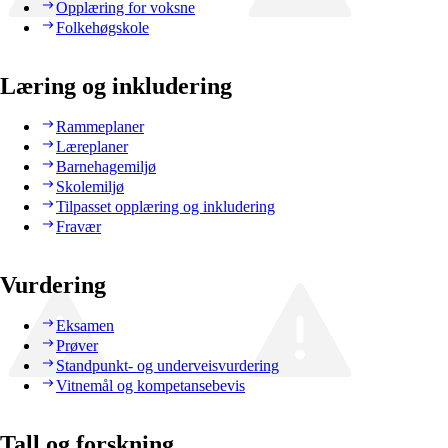
Opplæring for voksne
Folkehøgskole
Læring og inkludering
Rammeplaner
Læreplaner
Barnehagemiljø
Skolemiljø
Tilpasset opplæring og inkludering
Fravær
Vurdering
Eksamen
Prøver
Standpunkt- og underveisvurdering
Vitnemål og kompetansebevis
Tall og forskning