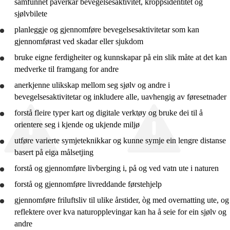
samfunnet påverkar bevegelsesaktivitet, kroppsidentitet og
10. trinn
sjølvbilete
planleggje
og
gjennomføre
bevegelsesaktivitetar som kan
Vg1
gjennomførast ved skadar eller sjukdom
Vg2
bruke
eigne ferdigheiter og kunnskapar på ein slik måte at det kan
medverke til framgang for andre
Vg3
anerkjenne ulikskap mellom seg sjølv og andre i
bevegelsesaktivitetar og inkludere alle, uavhengig av føresetnader
forstå
fleire typer kart og digitale verktøy og
bruke
dei til å
orientere seg i kjende og ukjende miljø
utføre varierte symjeteknikkar og kunne symje ein lengre distanse
basert på eiga målsetjing
forstå
og
gjennomføre
livberging i, på og ved vatn ute i naturen
forstå
og
gjennomføre
livreddande førstehjelp
gjennomføre
friluftsliv til ulike årstider, òg med overnatting ute, og
reflektere
over kva naturopplevingar kan ha å seie for ein sjølv og
andre