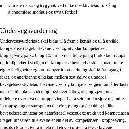
vurdere
risiko og tryggleik ved ulike uteaktivitetar,
forstå
og
gjennomføre
sporlaus og trygg ferdsel
Undervegsvurdering
Undervegsvurderinga skal bidra til å fremje læring og til å utvikle
kompetanse i faget. Elevane viser og utviklar kompetanse i
kroppsøving på 8., 9. og 10. trinn ved å trene på og bruke kunnskapar
og ferdigheiter i stadig meir komplekse bevegelsessituasjonar, bruke
eigne ferdigheiter og kunnskapar for at andre òg skal få framgang i
faget, og anerkjenne ulikskap mellom seg sjølve og andre i
bevegelsesaktivitetar. Elevane viser òg kompetanse gjennom å ferdast i
naturen til ulike årstider, òg med overnatting ute, og gjennom å
reflektere over kva naturopplevingar har å seie for ein sjølv og andre.
I kroppsøving er samspel med andre, øving og deltaking i ulike
bevegelsesaktivitetar og naturferdsel vesentlege trekk ved kompetansen
i faget. Innsatsen til elevane er ein del av kompetansen i kroppsøving.
Innsats i kroppsøving inneber at eleven prøver å løyse faglege