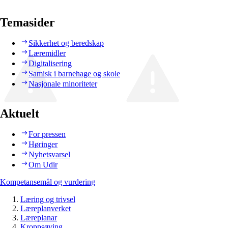
Temasider
Sikkerhet og beredskap
Læremidler
Digitalisering
Samisk i barnehage og skole
Nasjonale minoriteter
Aktuelt
For pressen
Høringer
Nyhetsvarsel
Om Udir
Kompetansemål og vurdering
Læring og trivsel
Læreplanverket
Læreplanar
Kroppsøving