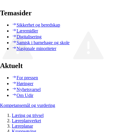
Temasider
Sikkerhet og beredskap
Læremidler
Digitalisering
Samisk i barnehage og skole
Nasjonale minoriteter
Aktuelt
For pressen
Høringer
Nyhetsvarsel
Om Udir
Kompetansemål og vurdering
Læring og trivsel
Læreplanverket
Læreplanar
Kroppsøving