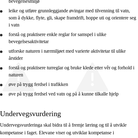
bevegelsesmiljø
10. trinn
leike og utføre grunnleggjande øvingar med tilvenning til vatn,
som å dykke, flyte, gli, skape framdrift, hoppe uti og orientere seg
Vg1
i vatn
Vg2
forstå
og praktisere enkle reglar for samspel i ulike
bevegelsesaktivitetar
Vg3
utforske
naturen i nærmiljøet med varierte aktivitetar til ulike
årstider
forstå
og praktisere turreglar og
bruke
klede etter vêr og forhold i
naturen
øve
på trygg ferdsel i trafikken
øve
på trygg ferdsel ved vatn og på å kunne tilkalle hjelp
Undervegsvurdering
Undervegsvurderinga skal bidra til å fremje læring og til å utvikle
kompetanse i faget. Elevane viser og utviklar kompetanse i