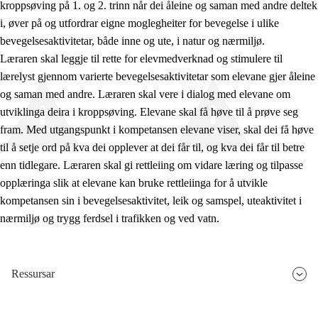
kroppsøving på 1. og 2. trinn når dei åleine og saman med andre deltek
i, øver på og utfordrar eigne moglegheiter for bevegelse i ulike
bevegelsesaktivitetar, både inne og ute, i natur og nærmiljø.
Læraren skal leggje til rette for elevmedverknad og stimulere til
lærelyst gjennom varierte bevegelsesaktivitetar som elevane gjer åleine
og saman med andre. Læraren skal vere i dialog med elevane om
utviklinga deira i kroppsøving. Elevane skal få høve til å prøve seg
fram. Med utgangspunkt i kompetansen elevane viser, skal dei få høve
til å setje ord på kva dei opplever at dei får til, og kva dei får til betre
enn tidlegare. Læraren skal gi rettleiing om vidare læring og tilpasse
opplæringa slik at elevane kan bruke rettleiinga for å utvikle
kompetansen sin i bevegelsesaktivitet, leik og samspel, uteaktivitet i
nærmiljø og trygg ferdsel i trafikken og ved vatn.
Ressursar