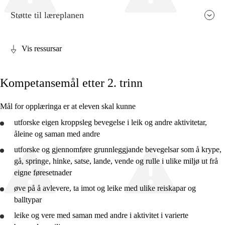
Støtte til læreplanen
Vis ressursar
Fagrelevans og sentrale verdiar
Kompetansemål etter 2. trinn
Kjerneelement
Tverrfaglege tema
Mål for opplæringa er at eleven skal kunne
Grunnleggjande ferdigheiter
utforske
eigen kroppsleg bevegelse i leik og andre aktivitetar,
åleine og saman med andre
utforske
og
gjennomføre
grunnleggjande bevegelsar som å krype,
gå, springe, hinke, satse, lande, vende og rulle i ulike miljø ut frå
eigne føresetnader
2. trinn
øve
på å avlevere, ta imot og leike med ulike reiskapar og
4. trinn
balltypar
leike og vere med saman med andre i aktivitet i varierte
7. trinn