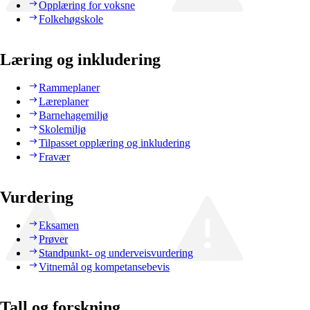
Opplæring for voksne
Folkehøgskole
Læring og inkludering
Rammeplaner
Læreplaner
Barnehagemiljø
Skolemiljø
Tilpasset opplæring og inkludering
Fravær
Vurdering
Eksamen
Prøver
Standpunkt- og underveisvurdering
Vitnemål og kompetansebevis
Tall og forskning