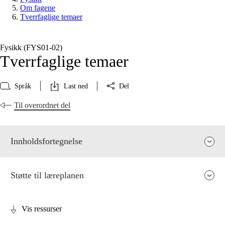
Om fagene
Tverrfaglige temaer
Fysikk (FYS01‑02)
Tverrfaglige temaer
Språk
Last ned
Del
Til overordnet del
Innholdsfortegnelse
Støtte til læreplanen
Vis ressurser
Fagenes relevans og sentrale verdier