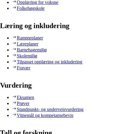
Opplæring for voksne
Folkehøgskole
Læring og inkludering
Rammeplaner
Læreplaner
Barnehagemiljø
Skolemiljø
Tilpasset opplæring og inkludering
Fravær
Vurdering
Eksamen
Prøver
Standpunkt- og underveisvurdering
Vitnemål og kompetansebevis
Tall og forskning