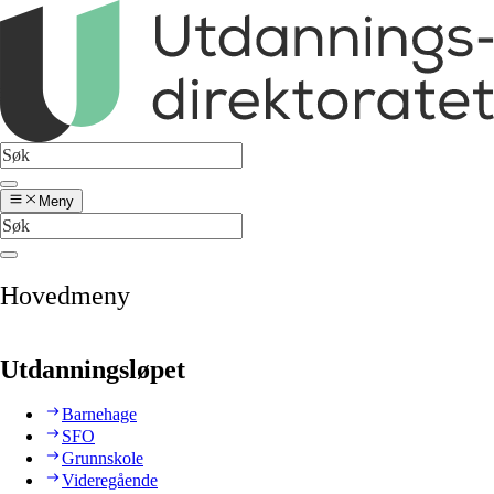
Meny
Hovedmeny
Utdanningsløpet
Barnehage
SFO
Grunnskole
Videregående