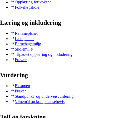
Opplæring for voksne
Folkehøgskole
Læring og inkludering
Rammeplaner
Læreplaner
Barnehagemiljø
Skolemiljø
Tilpasset opplæring og inkludering
Fravær
Vurdering
Eksamen
Prøver
Standpunkt- og underveisvurdering
Vitnemål og kompetansebevis
Tall og forskning