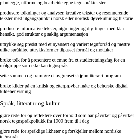
planlegge, utforme og bearbeide egne tegnspråktekster
produsere tolkninger og analyser, kreative tekster og resonnerende
tekster med utgangspunkt i norsk eller nordisk døvekultur og historie
produsere informative tekster, utgreiinger og drøftinger med klar
hensikt, god struktur og saklig argumentasjon
uttrykke seg presist med et nyansert og variert tegnforråd og mestre
ulike språklige uttrykksformer tilpasset formål og mottaker
bruke tolk for å presentere et emne fra et studieretningsfag for en
målgruppe som ikke kan tegnspråk
sette sammen og framføre et avgrenset skjønnlitterært program
bruke kilder på en kritisk og etterprøvbar måte og beherske digital
kildehenvisning
Språk, litteratur og kultur
gjøre rede for og reflektere over forhold som har påvirket og påvirker
norsk tegnspråkpolitikk fra 1900 frem til i dag
gjøre rede for språklige likheter og forskjeller mellom nordiske
tegnspråk