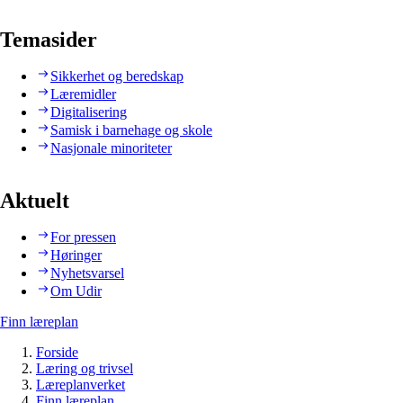
Temasider
Sikkerhet og beredskap
Læremidler
Digitalisering
Samisk i barnehage og skole
Nasjonale minoriteter
Aktuelt
For pressen
Høringer
Nyhetsvarsel
Om Udir
Finn læreplan
Forside
Læring og trivsel
Læreplanverket
Finn læreplan