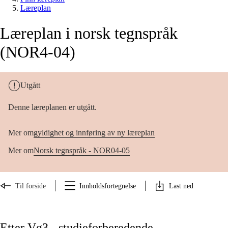
Læreplan
Læreplan i norsk tegnspråk
(NOR4-04)
Utgått
Denne læreplanen er utgått.
Mer om
gyldighet og innføring av ny læreplan
Mer om
Norsk tegnspråk - NOR04-05
Til forside
Innholdsfortegnelse
Last ned
Etter Vg3 - studieforberedende