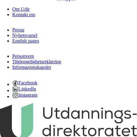
Om Udir
Kontakt oss
Presse
Nyhetsvarsel
English pages
Personvern
Tilgjengelighetserklæring
Informasjonskapsler
Facebook
LinkedIn
Instagram