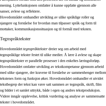
mening. Lyttefunksjonen omfatter å kunne oppfatte gjennom alle
sanser, avlese og reflektere.
Hovedområdet omhandler utvikling av ulike språklige roller og
sjangere og forståelse for hvordan man tilpasser språk og form til
mottaker, kommunikasjonssituasjon og til formål med teksten.
Tegnspråktekster
Hovedområdet
tegnspråktekster
dreier seg om arbeid med
tegnspråklige tekster festet til ulike medier. Å lære å avlese og skape
tegnspråktekster er parallelle prosesser i den enkeltes læringsforløp.
Hovedområdet omfatter utvikling av tekstkompetanse gjennom arbeid
med ulike sjangere, der kravene til forståelse av sammenhenger mellom
tekstenes form og funksjon øker. Hovedområdet omhandler et utvidet
tekstbegrep der tekst kan være satt sammen av tegnspråk, skrift, film
og bilder i et samlet uttrykk, både i egen og andres tekstproduksjon.
Videre inngår opplevelse, kritisk vurdering og analyse av sammensatte
tekster i hovedområdet.