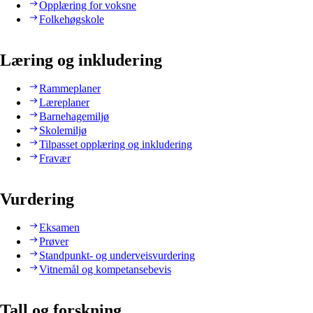
Opplæring for voksne
Folkehøgskole
Læring og inkludering
Rammeplaner
Læreplaner
Barnehagemiljø
Skolemiljø
Tilpasset opplæring og inkludering
Fravær
Vurdering
Eksamen
Prøver
Standpunkt- og underveisvurdering
Vitnemål og kompetansebevis
Tall og forskning