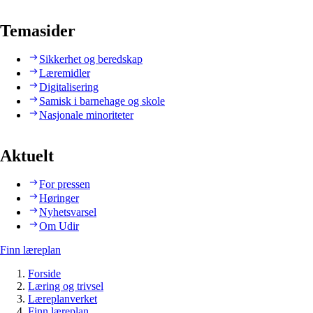
Temasider
Sikkerhet og beredskap
Læremidler
Digitalisering
Samisk i barnehage og skole
Nasjonale minoriteter
Aktuelt
For pressen
Høringer
Nyhetsvarsel
Om Udir
Finn læreplan
Forside
Læring og trivsel
Læreplanverket
Finn læreplan