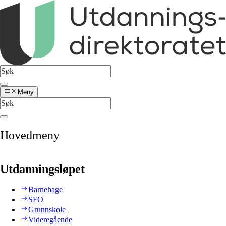
Meny
Hovedmeny
Utdanningsløpet
Barnehage
SFO
Grunnskole
Videregående