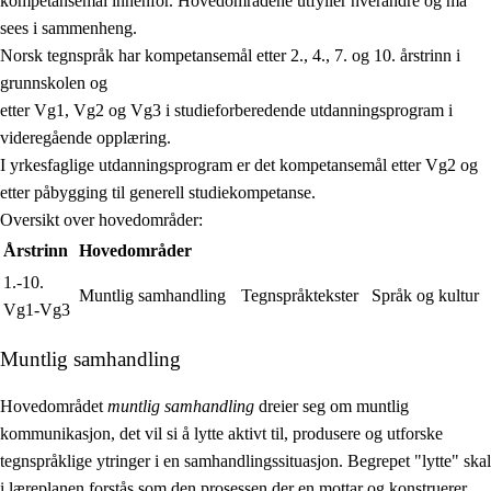
kompetansemål innenfor. Hovedområdene utfyller hverandre og må
sees i sammenheng.
Norsk tegnspråk har kompetansemål etter 2., 4., 7. og 10. årstrinn i
grunnskolen og
etter Vg1, Vg2 og Vg3 i studieforberedende utdanningsprogram i
videregående opplæring.
I yrkesfaglige utdanningsprogram er det kompetansemål etter Vg2 og
etter påbygging til generell studiekompetanse.
Oversikt over hovedområder:
Årstrinn
Hovedområder
1.-10.
Muntlig samhandling
Tegnspråktekster
Språk og kultur
Vg1-Vg3
Muntlig samhandling
Hovedområdet
muntlig samhandling
dreier seg om muntlig
kommunikasjon, det vil si å lytte aktivt til, produsere og utforske
tegnspråklige ytringer i en samhandlingssituasjon. Begrepet "lytte" skal
i læreplanen forstås som den prosessen der en mottar og konstruerer