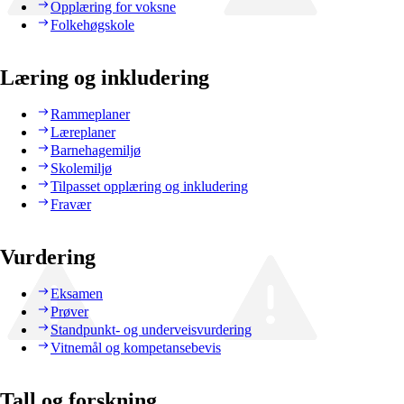
Opplæring for voksne
Folkehøgskole
Læring og inkludering
Rammeplaner
Læreplaner
Barnehagemiljø
Skolemiljø
Tilpasset opplæring og inkludering
Fravær
Vurdering
Eksamen
Prøver
Standpunkt- og underveisvurdering
Vitnemål og kompetansebevis
Tall og forskning