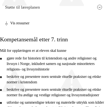
Støtte til læreplanen
Vis ressurser
Fagets relevans og sentrale verdier
Kompetansemål etter 7. trinn
Kjerneelementer
Tverrfaglige temaer
Mål for opplæringen er at eleven skal kunne
Grunnleggende ferdigheter
gjøre rede for
historien til kristendom og andre religioner og
livssyn i Norge, inkludert samers og nasjonale minoriteters
religions- og livssynshistorie
beskrive
og
presentere
noen sentrale rituelle praksiser og etiske
normer i kristendom
4. trinn
beskrive
og
presentere
noen sentrale rituelle praksiser og etiske
7. trinn
normer fra østlige og vestlige religioner og livssynstradisjoner
utforske
og
sammenligne
tekster og materielle uttrykk som kilder
10. trinn