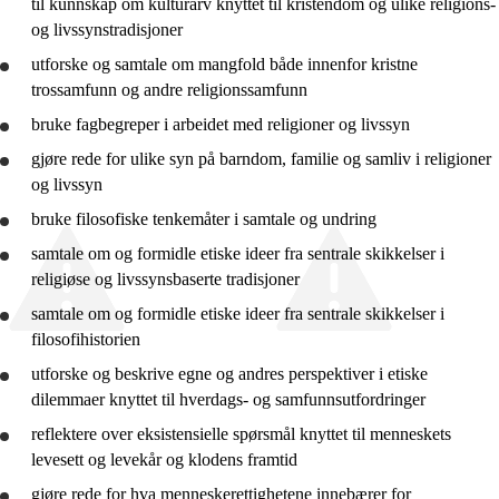
til kunnskap om kulturarv knyttet til kristendom og ulike religions-
og livssynstradisjoner
utforske
og samtale om mangfold både innenfor kristne
trossamfunn og andre religionssamfunn
bruke
fagbegreper i arbeidet med religioner og livssyn
gjøre rede for
ulike syn på barndom, familie og samliv i religioner
og livssyn
bruke
filosofiske tenkemåter i samtale og undring
samtale om og formidle etiske ideer fra sentrale skikkelser i
religiøse og livssynsbaserte tradisjoner
samtale om og formidle etiske ideer fra sentrale skikkelser i
filosofihistorien
utforske
og
beskrive
egne og andres perspektiver i etiske
dilemmaer knyttet til hverdags- og samfunnsutfordringer
reflektere
over eksistensielle spørsmål knyttet til menneskets
levesett og levekår og klodens framtid
gjøre rede for
hva menneskerettighetene innebærer for