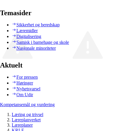
Temasider
Sikkerhet og beredskap
Læremidler
Digitalisering
Samisk i barnehage og skole
Nasjonale minoriteter
Aktuelt
For pressen
Høringer
Nyhetsvarsel
Om Udir
Kompetansemål og vurdering
Læring og trivsel
Læreplanverket
Læreplaner
KRLE