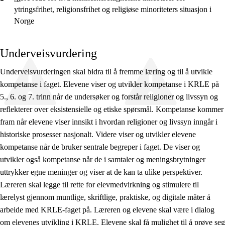
ytringsfrihet, religionsfrihet og religiøse minoriteters situasjon i
Norge
Underveisvurdering
Underveisvurderingen skal bidra til å fremme læring og til å utvikle
kompetanse i faget. Elevene viser og utvikler kompetanse i KRLE på
5., 6. og 7. trinn når de undersøker og forstår religioner og livssyn og
reflekterer over eksistensielle og etiske spørsmål. Kompetanse kommer
fram når elevene viser innsikt i hvordan religioner og livssyn inngår i
historiske prosesser nasjonalt. Videre viser og utvikler elevene
kompetanse når de bruker sentrale begreper i faget. De viser og
utvikler også kompetanse når de i samtaler og meningsbrytninger
uttrykker egne meninger og viser at de kan ta ulike perspektiver.
Læreren skal legge til rette for elevmedvirkning og stimulere til
lærelyst gjennom muntlige, skriftlige, praktiske, og digitale måter å
arbeide med KRLE-faget på. Læreren og elevene skal være i dialog
om elevenes utvikling i KRLE. Elevene skal få mulighet til å prøve seg