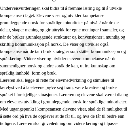
Underveisvurderingen skal bidra til å fremme læring og til å utvikle
kompetanse i faget. Elevene viser og utvikler kompetanse i
grunnleggende norsk for språklige minoriteter på nivå 2 når de de
deltar, skaper mening og gir uttrykk for egne meninger i samtaler, og
når de bruker grunnleggende strukturer og konvensjoner i muntlig og
skriftlig kommunikasjon på norsk. De viser og utvikler også
kompetanse når de tar i bruk strategier som støtter kommunikasjon og
språklæring. Videre viser og utvikler elevene kompetanse når de
sammenligner norsk og andre språk de kan, ut fra kunnskap om
språklig innhold, form og bruk.
Læreren skal legge til rette for elevmedvirkning og stimulere til
lærelyst ved å la elevene prøve seg fram, være kreative og bruke
språket i forskjellige situasjoner. Læreren og elevene skal være i dialog
om elevenes utvikling i grunnleggende norsk for språklige minoriteter.
Med utgangspunkt i kompetansen elevene viser, skal de få mulighet til
å sette ord på hva de opplever at de får til, og hva de får til bedre enn
tidligere. Læreren skal gi veiledning om videre læring og tilpasse