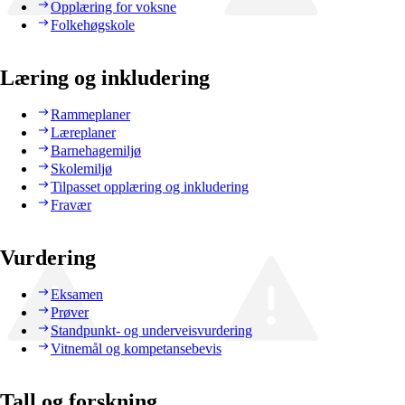
Opplæring for voksne
Folkehøgskole
Læring og inkludering
Rammeplaner
Læreplaner
Barnehagemiljø
Skolemiljø
Tilpasset opplæring og inkludering
Fravær
Vurdering
Eksamen
Prøver
Standpunkt- og underveisvurdering
Vitnemål og kompetansebevis
Tall og forskning