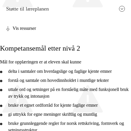
Støtte til læreplanen
Vis ressurser
Fagets relevans og sentrale verdier
Kompetansemål etter nivå 2
Kjerneelementer
Tverrfaglige temaer
Mål for opplæringen er at eleven skal kunne
Grunnleggende ferdigheter
delta i samtaler om hverdagslige og faglige kjente emner
forstå
og samtale om hovedinnholdet i muntlige tekster
uttale ord og setninger på en forståelig måte med funksjonell bruk
av trykk og intonasjon
Nivå 1
bruke
et egnet ordforråd for kjente faglige emner
gi uttrykk for egne meninger skriftlig og muntlig
Nivå 2
bruke
grunnleggende regler for norsk rettskriving, formverk og
Nivå 3
setningsstruktur