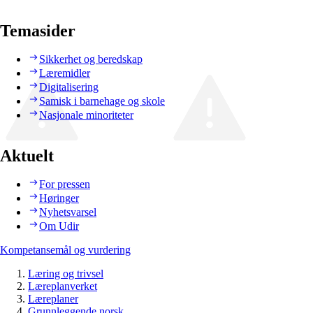
Temasider
Sikkerhet og beredskap
Læremidler
Digitalisering
Samisk i barnehage og skole
Nasjonale minoriteter
Aktuelt
For pressen
Høringer
Nyhetsvarsel
Om Udir
Kompetansemål og vurdering
Læring og trivsel
Læreplanverket
Læreplaner
Grunnleggende norsk