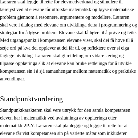
Læraren skal leggje til rette for elevmedverknad og stimulere til
lærelyst ved at elevane får utforske matematikk og løyse matematiske
problem gjennom å resonnere, argumentere og modellere. Læraren
skal vere i dialog med elevane om utviklinga deira i programmering og
strategiar for å løyse problem. Elevane skal få høve til å prøve og feile.
Med utgangspunkt i kompetansen elevane viser, skal dei få høve til å
setje ord på kva dei opplever at dei får til, og reflektere over si eiga
faglege utvikling. Læraren skal gi rettleiing om vidare læring og
tilpasse opplæringa slik at elevane kan bruke rettleiinga for å utvikle
kompetansen sin i å sjå samanhengar mellom matematikk og praktiske
anvendingar.
Standpunktvurdering
Standpunktkarakteren skal vere uttrykk for den samla kompetansen
eleven har i matematikk ved avslutninga av opplæringa etter
matematikk 2P-Y. Læraren skal planleggje og leggje til rette for at
elevane får vist kompetansen sin på varierte måtar som inkluderer