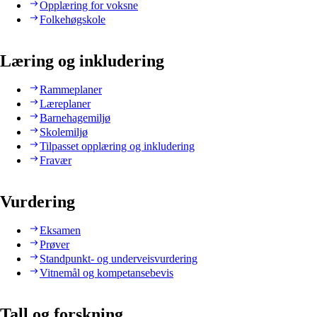
Opplæring for voksne
Folkehøgskole
Læring og inkludering
Rammeplaner
Læreplaner
Barnehagemiljø
Skolemiljø
Tilpasset opplæring og inkludering
Fravær
Vurdering
Eksamen
Prøver
Standpunkt- og underveisvurdering
Vitnemål og kompetansebevis
Tall og forskning