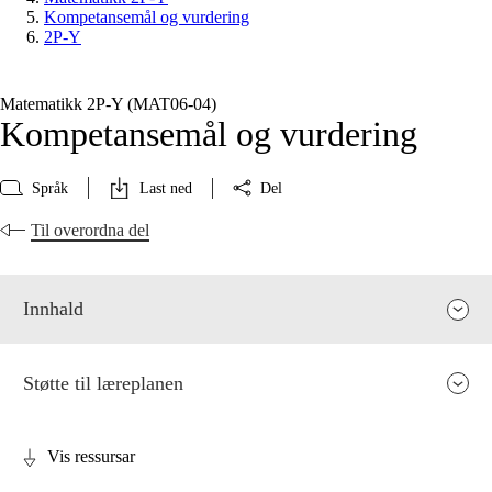
Kompetansemål og vurdering
2P-Y
Matematikk 2P-Y (MAT06‑04)
Kompetansemål og vurdering
Språk
Last ned
Del
Til overordna del
Innhald
Støtte til læreplanen
Vis ressursar
Fagrelevans og sentrale verdiar