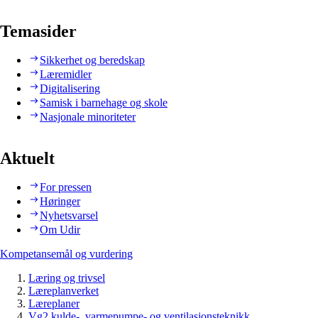
Temasider
Sikkerhet og beredskap
Læremidler
Digitalisering
Samisk i barnehage og skole
Nasjonale minoriteter
Aktuelt
For pressen
Høringer
Nyhetsvarsel
Om Udir
Kompetansemål og vurdering
Læring og trivsel
Læreplanverket
Læreplaner
Vg2 kulde-, varmepumpe- og ventilasjonsteknikk