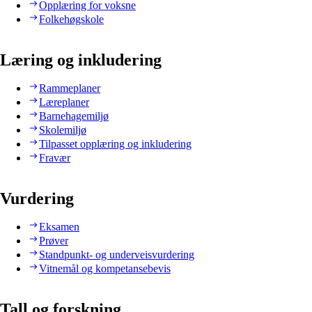
Opplæring for voksne
Folkehøgskole
Læring og inkludering
Rammeplaner
Læreplaner
Barnehagemiljø
Skolemiljø
Tilpasset opplæring og inkludering
Fravær
Vurdering
Eksamen
Prøver
Standpunkt- og underveisvurdering
Vitnemål og kompetansebevis
Tall og forskning