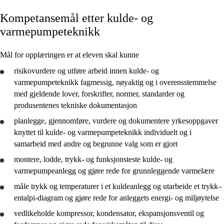
Kompetansemål etter kulde- og
Kjerneelementer
varmepumpeteknikk
Tverrfaglige temaer
Mål for opplæringen er at eleven skal kunne
Grunnleggende ferdigheter
risikovurdere og utføre arbeid innen kulde- og
varmepumpeteknikk fagmessig, nøyaktig og i overensstemmelse
med gjeldende lover, forskrifter, normer, standarder og
produsentenes tekniske dokumentasjon
Elenergi og automatisering
planlegge
,
gjennomføre
,
vurdere
og
dokumentere
yrkesoppgaver
knyttet til kulde- og varmepumpeteknikk individuelt og i
Kulde- og varmepumpeteknikk
samarbeid med andre og begrunne valg som er gjort
Ventilasjonsteknikk
montere, lodde, trykk- og funksjonsteste kulde- og
varmepumpeanlegg og
gjøre rede for
grunnleggende varmelære
måle trykk og temperaturer i et kuldeanlegg og utarbeide et trykk–
entalpi-diagram og
gjøre rede for
anleggets energi- og miljøytelse
vedlikeholde kompressor, kondensator, ekspansjonsventil og