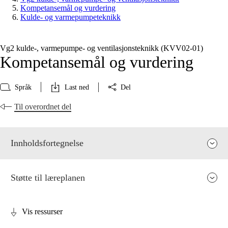
Kompetansemål og vurdering
Kulde- og varmepumpeteknikk
Vg2 kulde-, varmepumpe- og ventilasjonsteknikk (KVV02‑01)
Kompetansemål og vurdering
Språk
Last ned
Del
Til overordnet del
Innholdsfortegnelse
Støtte til læreplanen
Vis ressurser
Fagenes relevans og sentrale verdier