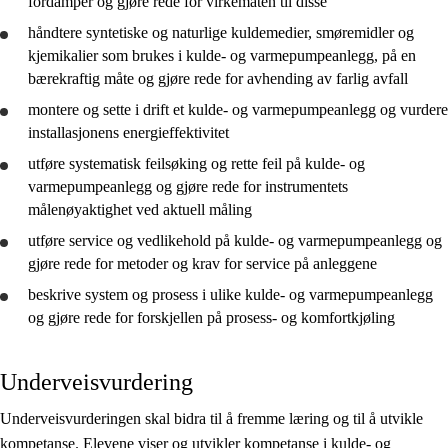
fordamper og
gjøre rede for
virkemåten til disse
håndtere syntetiske og naturlige kuldemedier, smøremidler og
kjemikalier som brukes i kulde- og varmepumpeanlegg, på en
bærekraftig måte og
gjøre rede for
avhending av farlig avfall
montere og sette i drift et kulde- og varmepumpeanlegg og
vurdere
installasjonens energieffektivitet
utføre systematisk feilsøking og rette feil på kulde- og
varmepumpeanlegg og
gjøre rede for
instrumentets
målenøyaktighet ved aktuell måling
utføre service og vedlikehold på kulde- og varmepumpeanlegg og
gjøre rede for
metoder og krav for service på anleggene
beskrive
system og prosess i ulike kulde- og varmepumpeanlegg
og
gjøre rede for
forskjellen på prosess- og komfortkjøling
Underveisvurdering
Underveisvurderingen skal bidra til å fremme læring og til å utvikle
kompetanse. Elevene viser og utvikler kompetanse i kulde- og