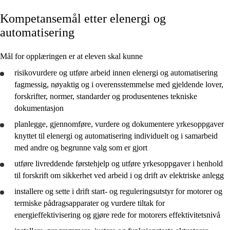
Kompetansemål etter elenergi og
Kjerneelementer
automatisering
Tverrfaglige temaer
Mål for opplæringen er at eleven skal kunne
Grunnleggende ferdigheter
risikovurdere og utføre arbeid innen elenergi og automatisering
fagmessig, nøyaktig og i overensstemmelse med gjeldende lover,
forskrifter, normer, standarder og produsentenes tekniske
dokumentasjon
Elenergi og automatisering
planlegge
,
gjennomføre
,
vurdere
og
dokumentere
yrkesoppgaver
knyttet til elenergi og automatisering individuelt og i samarbeid
Kulde- og varmepumpeteknikk
med andre og begrunne valg som er gjort
Ventilasjonsteknikk
utføre livreddende førstehjelp og utføre yrkesoppgaver i henhold
til forskrift om sikkerhet ved arbeid i og drift av elektriske anlegg
installere og sette i drift start- og reguleringsutstyr for motorer og
termiske pådragsapparater og
vurdere
tiltak for
energieffektivisering og
gjøre rede for
motorers effektivitetsnivå