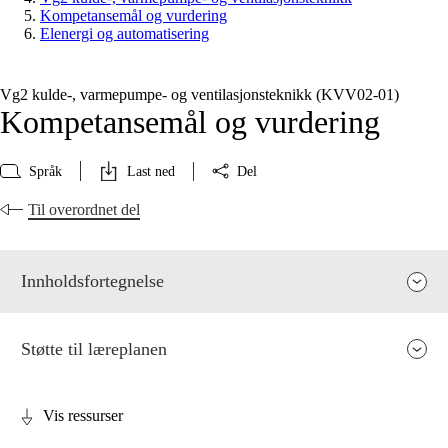
Kompetansemål og vurdering
Elenergi og automatisering
Vg2 kulde-, varmepumpe- og ventilasjonsteknikk (KVV02‑01)
Kompetansemål og vurdering
Språk
Last ned
Del
Til overordnet del
Innholdsfortegnelse
Støtte til læreplanen
Vis ressurser
Fagenes relevans og sentrale verdier