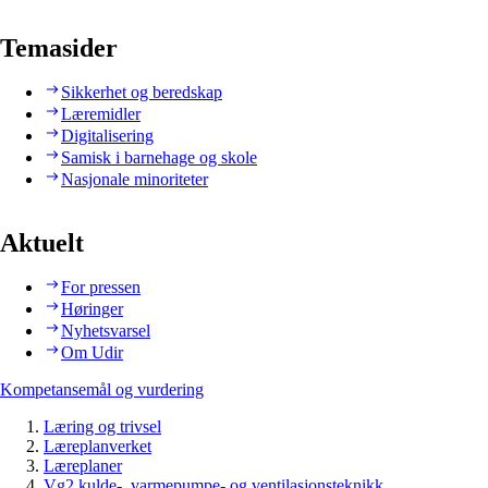
Temasider
Sikkerhet og beredskap
Læremidler
Digitalisering
Samisk i barnehage og skole
Nasjonale minoriteter
Aktuelt
For pressen
Høringer
Nyhetsvarsel
Om Udir
Kompetansemål og vurdering
Læring og trivsel
Læreplanverket
Læreplaner
Vg2 kulde-, varmepumpe- og ventilasjonsteknikk