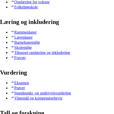
Opplæring for voksne
Folkehøgskole
Læring og inkludering
Rammeplaner
Læreplaner
Barnehagemiljø
Skolemiljø
Tilpasset opplæring og inkludering
Fravær
Vurdering
Eksamen
Prøver
Standpunkt- og underveisvurdering
Vitnemål og kompetansebevis
Tall og forskning