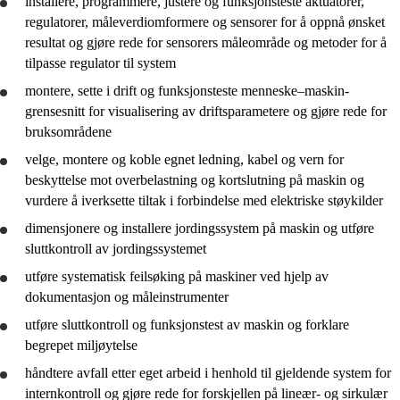
installere, programmere, justere og funksjonsteste aktuatorer,
regulatorer, måleverdiomformere og sensorer for å oppnå ønsket
resultat og
gjøre rede for
sensorers måleområde og metoder for å
tilpasse regulator til system
montere, sette i drift og funksjonsteste menneske–maskin-
grensesnitt for visualisering av driftsparametere og
gjøre rede for
bruksområdene
velge, montere og koble egnet ledning, kabel og vern for
beskyttelse mot overbelastning og kortslutning på maskin og
vurdere
å iverksette tiltak i forbindelse med elektriske støykilder
dimensjonere og installere jordingssystem på maskin og utføre
sluttkontroll av jordingssystemet
utføre systematisk feilsøking på maskiner ved hjelp av
dokumentasjon og måleinstrumenter
utføre sluttkontroll og funksjonstest av maskin og forklare
begrepet miljøytelse
håndtere avfall etter eget arbeid i henhold til gjeldende system for
internkontroll og
gjøre rede for
forskjellen på lineær- og sirkulær