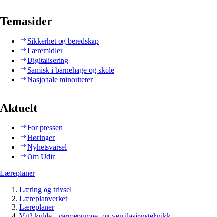
Temasider
Sikkerhet og beredskap
Læremidler
Digitalisering
Samisk i barnehage og skole
Nasjonale minoriteter
Aktuelt
For pressen
Høringer
Nyhetsvarsel
Om Udir
Læreplaner
Læring og trivsel
Læreplanverket
Læreplaner
Vg2 kulde-, varmepumpe- og ventilasjonsteknikk