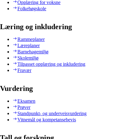
Opplæring for voksne
Folkehøgskole
Læring og inkludering
Rammeplaner
Læreplaner
Barnehagemiljø
Skolemiljø
Tilpasset opplæring og inkludering
Fravær
Vurdering
Eksamen
Prøver
Standpunkt- og underveisvurdering
Vitnemål og kompetansebevis
Tall og forskning