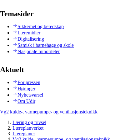
Temasider
Sikkerhet og beredskap
Læremidler
Digitalisering
Samisk i barnehage og skole
Nasjonale minoriteter
Aktuelt
For pressen
Høringer
Nyhetsvarsel
Om Udir
Vg2 kulde-, varmepumpe- og ventilasjonsteknikk
Læring og trivsel
Læreplanverket
Læreplaner
Vg2 kulde-, varmepumpe- og ventilasjonsteknikk