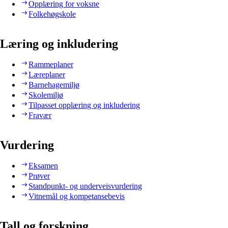
Opplæring for voksne
Folkehøgskole
Læring og inkludering
Rammeplaner
Læreplaner
Barnehagemiljø
Skolemiljø
Tilpasset opplæring og inkludering
Fravær
Vurdering
Eksamen
Prøver
Standpunkt- og underveisvurdering
Vitnemål og kompetansebevis
Tall og forskning