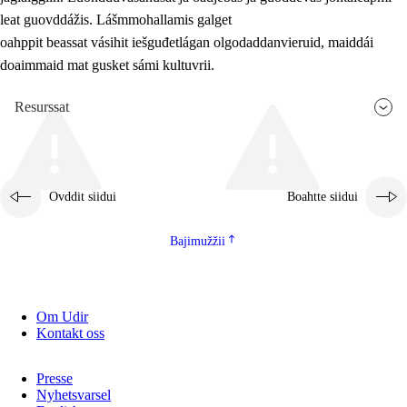
leat guovddážis. Lášmmohallamis galget
oahppit beassat vásihit iešguđetlágan olgodaddanvieruid, maiddái
doaimmaid mat gusket sámi kultuvrii.
Resurssat
Ovddit siidui
Boahtte siidui
Bajimužžii
Om Udir
Kontakt oss
Presse
Nyhetsvarsel