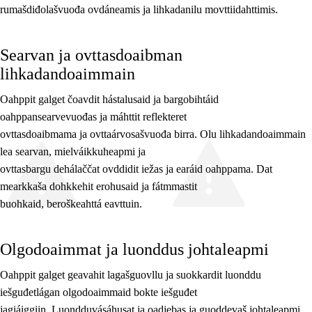
rumašdiđolašvuođa ovdáneamis ja lihkadanilu movttiidahttimis.
Searvan ja ovttasdoaibman
lihkadandoaimmain
Oahppit galget čoavdit hástalusaid ja bargobihtáid
oahppansearvevuođas ja máhttit reflekteret
ovttasdoaibmama ja ovttaárvosašvuođa birra. Olu lihkadandoaimmain
lea searvan, mielváikkuheapmi ja
ovttasbargu dehálaččat ovddidit iežas ja earáid oahppama. Dat
mearkkaša dohkkehit erohusaid ja fátmmastit
buohkaid, beroškeahttá eavttuin.
Olgodoaimmat ja luonddus johtaleapmi
Oahppit galget geavahit lagašguovllu ja suokkardit luonddu
iešguđetlágan olgodoaimmaid bokte iešguđet
jagiáiggiin. Luondduvásáhusat ja oadjebas ja guoddevaš johtaleapmi