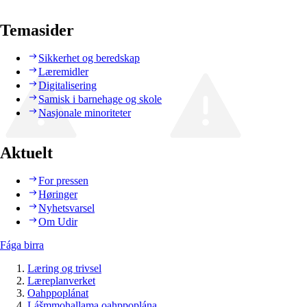
Temasider
Sikkerhet og beredskap
Læremidler
Digitalisering
Samisk i barnehage og skole
Nasjonale minoriteter
Aktuelt
For pressen
Høringer
Nyhetsvarsel
Om Udir
Fága birra
Læring og trivsel
Læreplanverket
Oahppoplánat
Lášmmohallama oahppoplána