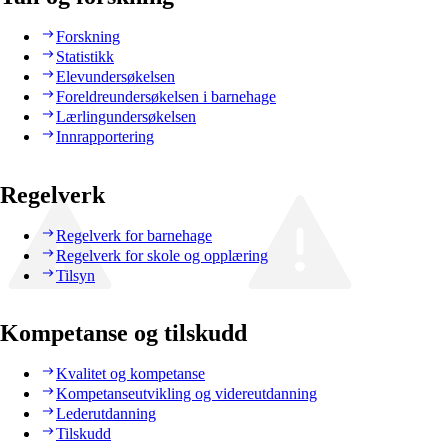
Forskning
Statistikk
Elevundersøkelsen
Foreldreundersøkelsen i barnehage
Lærlingundersøkelsen
Innrapportering
Regelverk
Regelverk for barnehage
Regelverk for skole og opplæring
Tilsyn
Kompetanse og tilskudd
Kvalitet og kompetanse
Kompetanseutvikling og videreutdanning
Lederutdanning
Tilskudd