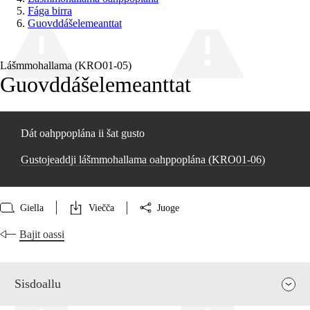
Fága birra
Guovddášelemeanttat
Lášmmohallama (KRO01‑05)
Guovddášelemeanttat
Dát oahppoplána ii šat gusto
Gustojeaddji lášmmohallama oahppoplána (KRO01‑06)
Giella
Viečča
Juoge
Bajit oassi
Sisdoallu