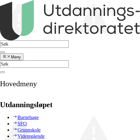
Meny
Hovedmeny
Utdanningsløpet
Barnehage
SFO
Grunnskole
Videregående