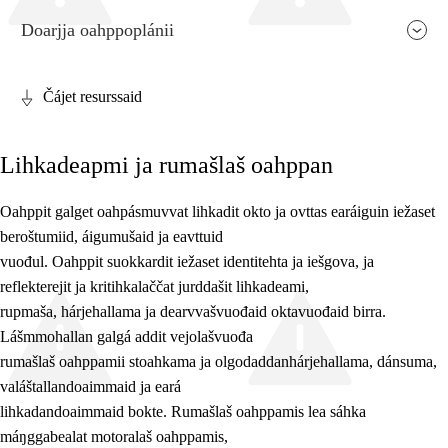
Doarjja oahppoplánii
Čájet resurssaid
Fága relevánsa ja guovddáš árvvut
Lihkadeapmi ja rumašlaš oahppan
Guovddášelemeanttat
Fágaidrasttideaddji fáttát
Oahppit galget oahpásmuvvat lihkadit okto ja ovttas earáiguin iežaset
beroštumiid, áigumušaid ja eavttuid
Vuođđogálggat
vuođul. Oahppit suokkardit iežaset identitehta ja iešgova, ja
reflekterejit ja kritihkalaččat jurddašit lihkadeami,
rupmaša, hárjehallama ja dearvvašvuođaid oktavuođaid birra.
Lášmmohallan galgá addit vejolašvuođa
rumašlaš oahppamii stoahkama ja olgodaddanhárjehallama, dánsuma,
valáštallandoaimmaid ja eará
lihkadandoaimmaid bokte. Rumašlaš oahppamis lea sáhka
máŋggabealat motoralaš oahppamis,