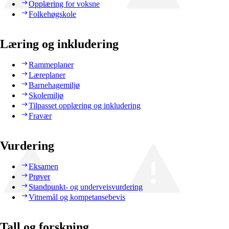
Opplæring for voksne
Folkehøgskole
Læring og inkludering
Rammeplaner
Læreplaner
Barnehagemiljø
Skolemiljø
Tilpasset opplæring og inkludering
Fravær
Vurdering
Eksamen
Prøver
Standpunkt- og underveisvurdering
Vitnemål og kompetansebevis
Tall og forskning