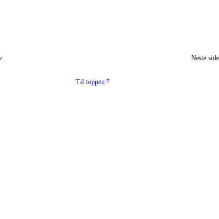
e
Neste sid
Til toppen