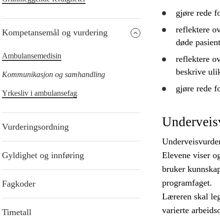
gjøre rede f
reflektere
ov
Kompetansemål og vurdering
døde pasient
Ambulansemedisin
reflektere
ov
beskrive
ulik
Kommunikasjon og samhandling
gjøre rede f
Yrkesliv i ambulansefag
Underveis
Vurderingsordning
Underveisvurderi
Gyldighet og innføring
Elevene viser o
bruker kunnskape
programfaget.
Fagkoder
Læreren skal leg
varierte arbeid
Timetall