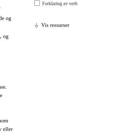
Forklaring av verb
r
de og
Vis ressurser
, og
nse.
e
nnom
 eller