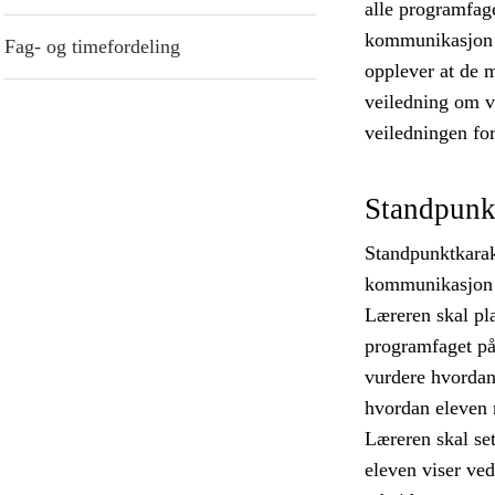
alle programfag
kommunikasjon o
Fag- og timefordeling
opplever at de m
veiledning om vi
veiledningen fo
Standpunk
Standpunktkarak
kommunikasjon o
Læreren skal pla
programfaget på
vurdere hvordan 
hvordan eleven 
Læreren skal se
eleven viser ve