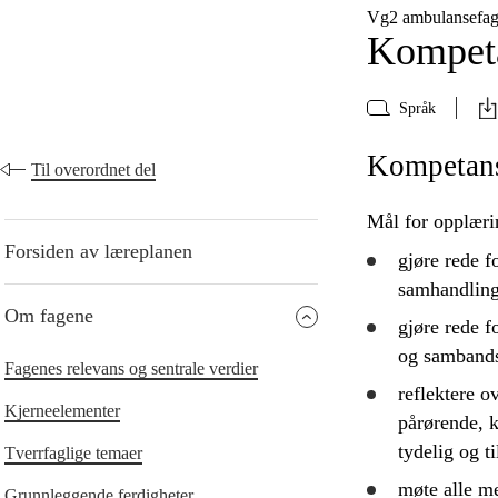
Vg2 ambulansefa
Kompeta
Språk
Kompetans
Til overordnet del
Mål for opplæri
Forsiden av læreplanen
gjøre rede f
samhandling
Om fagene
gjøre rede f
og sambands
Fagenes relevans og sentrale verdier
reflektere
ov
Kjerneelementer
pårørende, k
tydelig og ti
Tverrfaglige temaer
møte alle m
Grunnleggende ferdigheter