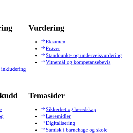
ring
Vurdering
Eksamen
Prøver
Standpunkt- og underveisvurdering
Vitnemål og kompetansebevis
 inkludering
skudd
Temasider
e
Sikkerhet og beredskap
og
Læremidler
Digitalisering
Samisk i barnehage og skole