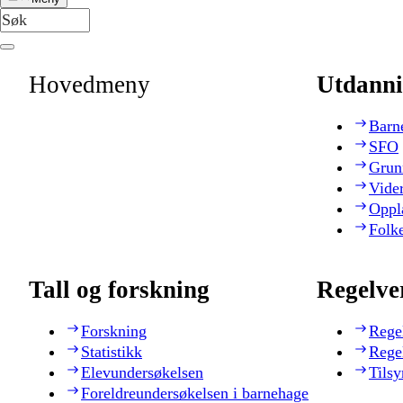
Hovedmeny
Utdanni
Barn
SFO
Grun
Vide
Oppl
Folk
Tall og forskning
Regelve
Forskning
Rege
Statistikk
Rege
Elevundersøkelsen
Tilsy
Foreldreundersøkelsen i barnehage