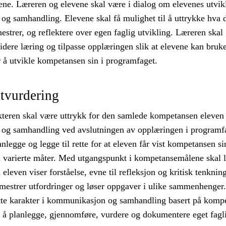
ene. Læreren og elevene skal være i dialog om elevenes utvikl
g samhandling. Elevene skal få mulighet til å uttrykke hva 
estrer, og reflektere over egen faglig utvikling. Læreren skal 
dere læring og tilpasse opplæringen slik at elevene kan bruk
r å utvikle kompetansen sin i programfaget.
tvurdering
teren skal være uttrykk for den samlede kompetansen eleven 
g samhandling ved avslutningen av opplæringen i programf
nlegge og legge til rette for at eleven får vist kompetansen si
 varierte måter. Med utgangspunkt i kompetansemålene skal 
eleven viser forståelse, evne til refleksjon og kritisk tenknin
mestrer utfordringer og løser oppgaver i ulike sammenhenger.
tte karakter i kommunikasjon og samhandling basert på komp
d å planlegge, gjennomføre, vurdere og dokumentere eget fagl