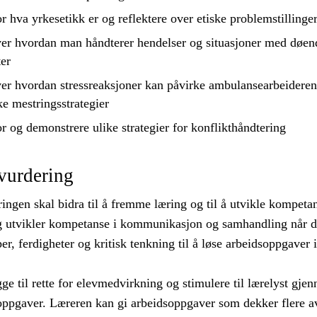
or
hva yrkesetikk er og
reflektere
over etiske problemstillinge
er hvordan man håndterer hendelser og situasjoner med døen
er
er hvordan stressreaksjoner kan påvirke ambulansearbeideren
e mestringsstrategier
or
og demonstrere ulike strategier for konflikthåndtering
vurdering
ngen skal bidra til å fremme læring og til å utvikle kompeta
g utvikler kompetanse i kommunikasjon og samhandling når d
r, ferdigheter og kritisk tenkning til å løse arbeidsoppgaver i
ge til rette for elevmedvirkning og stimulere til lærelyst gje
soppgaver. Læreren kan gi arbeidsoppgaver som dekker flere av