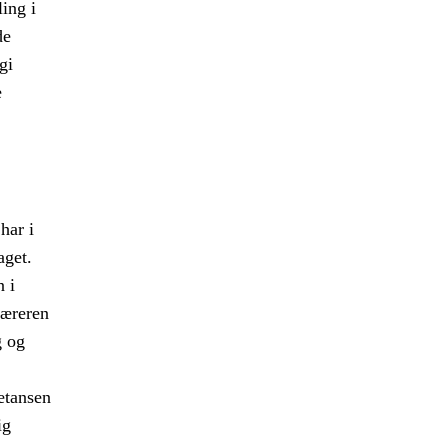
ing i
de
gi
e
har i
aget.
n i
læreren
g og
etansen
ig