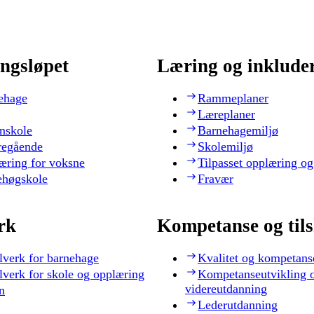
ngsløpet
Læring og inklude
ehage
Rammeplaner
Læreplaner
nskole
Barnehagemiljø
regående
Skolemiljø
æring for voksne
Tilpasset opplæring og
ehøgskole
Fravær
rk
Kompetanse og til
lverk for barnehage
Kvalitet og kompetans
lverk for skole og opplæring
Kompetanseutvikling 
videreutdanning
n
Lederutdanning