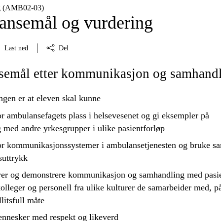
g (AMB02‑03)
nsemål og vurdering
Last ned
Del
emål etter kommunikasjon og samhand
ngen er at eleven skal kunne
or
ambulansefagets plass i helsevesenet og gi eksempler på
 med andre yrkesgrupper i ulike pasientforløp
or
kommunikasjonssystemer i ambulansetjenesten og
bruke
sa
uttrykk
er og demonstrere kommunikasjon og samhandling med pasie
olleger og personell fra ulike kulturer de samarbeider med, p
llitsfull måte
ennesker med respekt og likeverd