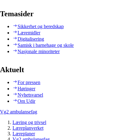
Temasider
Sikkerhet og beredskap
Læremidler
Digitalisering
Samisk i barnehage og skole
Nasjonale minoriteter
Aktuelt
For pressen
Høringer
Nyhetsvarsel
Om Udir
Vg2 ambulansefag
Læring og trivsel
Læreplanverket
Læreplaner
Vg2 ambulansefag