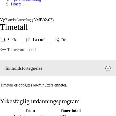
Timetall
Vg2 ambulansefag (AMB02‑03)
Timetall
Språk
Last ned
Del
Til overordnet del
Innholdsfortegnelse
Timetall er oppgitt i 60-minutters enheter.
Yrkesfaglig utdanningsprogram
Trinn
Timer totalt
Fagenes relevans og sentrale verdier