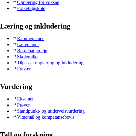
Opplæring for voksne
Folkehøgskole
Læring og inkludering
Rammeplaner
Læreplaner
Barnehagemiljø
Skolemiljø
Tilpasset opplæring og inkludering
Fravær
Vurdering
Eksamen
Prøver
Standpunkt- og underveisvurdering
Vitnemål og kompetansebevis
Tall og forskning