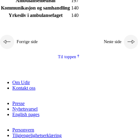
Ambulansemedisin
197
Kjerneelementer
Kommunikasjon og samhandling
140
Yrkesliv i ambulansefaget
140
Tverrfaglige temaer
Grunnleggende ferdigheter
Forrige side
Neste side
Til toppen
Om Udir
Kontakt oss
Presse
Nyhetsvarsel
English pages
Personvern
Tilgjengelighetserklæring