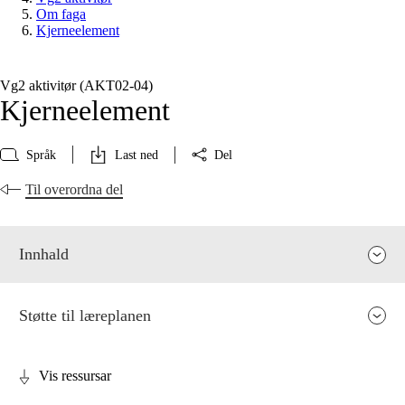
Om faga
Kjerneelement
Vg2 aktivitør (AKT02‑04)
Kjerneelement
Språk
Last ned
Del
Til overordna del
Innhald
Støtte til læreplanen
Vis ressursar
Fagrelevans og sentrale verdiar