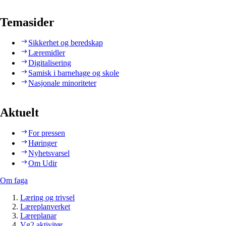
Temasider
Sikkerhet og beredskap
Læremidler
Digitalisering
Samisk i barnehage og skole
Nasjonale minoriteter
Aktuelt
For pressen
Høringer
Nyhetsvarsel
Om Udir
Om faga
Læring og trivsel
Læreplanverket
Læreplanar
Vg2 aktivitør