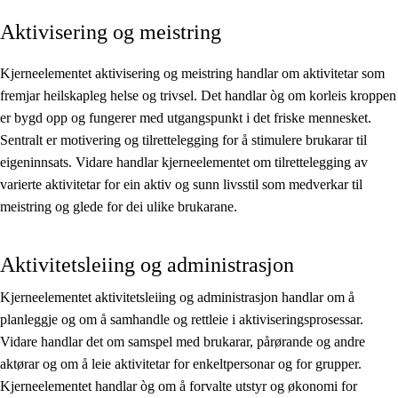
Aktivisering og meistring
Kjerneelement
Tverrfaglege tema
Kjerneelementet aktivisering og meistring handlar om aktivitetar som
fremjar heilskapleg helse og trivsel. Det handlar òg om korleis kroppen
Grunnleggjande ferdigheiter
er bygd opp og fungerer med utgangspunkt i det friske mennesket.
Sentralt er motivering og tilrettelegging for å stimulere brukarar til
eigeninnsats. Vidare handlar kjerneelementet om tilrettelegging av
varierte aktivitetar for ein aktiv og sunn livsstil som medverkar til
meistring og glede for dei ulike brukarane.
Aktivitetsleiing og administrasjon
Kjerneelementet aktivitetsleiing og administrasjon handlar om å
planleggje og om å samhandle og rettleie i aktiviseringsprosessar.
Vidare handlar det om samspel med brukarar, pårørande og andre
aktørar og om å leie aktivitetar for enkeltpersonar og for grupper.
Kjerneelementet handlar òg om å forvalte utstyr og økonomi for