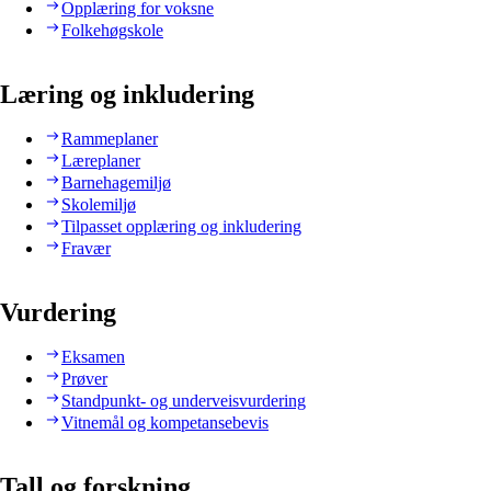
Opplæring for voksne
Folkehøgskole
Læring og inkludering
Rammeplaner
Læreplaner
Barnehagemiljø
Skolemiljø
Tilpasset opplæring og inkludering
Fravær
Vurdering
Eksamen
Prøver
Standpunkt- og underveisvurdering
Vitnemål og kompetansebevis
Tall og forskning