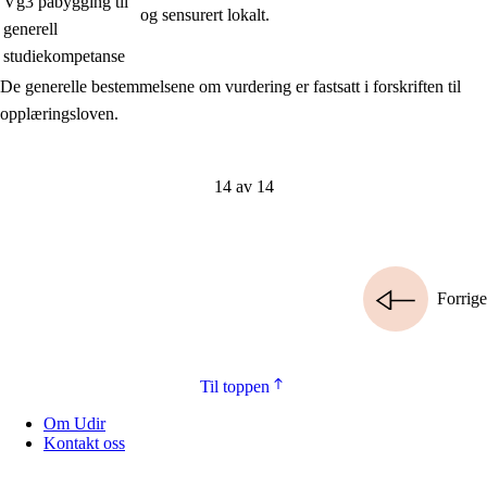
Vg3 påbygging til
og sensurert lokalt.
generell
studiekompetanse
De generelle bestemmelsene om vurdering er fastsatt i forskriften til
opplæringsloven.
14 av 14
Forrige
Til toppen
Om Udir
Kontakt oss