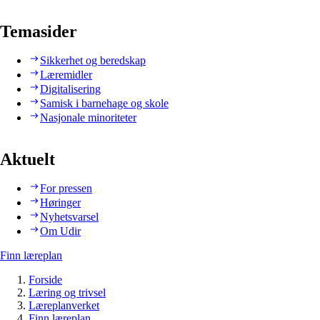
Temasider
Sikkerhet og beredskap
Læremidler
Digitalisering
Samisk i barnehage og skole
Nasjonale minoriteter
Aktuelt
For pressen
Høringer
Nyhetsvarsel
Om Udir
Finn læreplan
Forside
Læring og trivsel
Læreplanverket
Finn læreplan