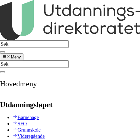
Meny
Hovedmeny
Utdanningsløpet
Barnehage
SFO
Grunnskole
Videregående