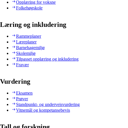
Opplæring for voksne
Folkehøgskole
Læring og inkludering
Rammeplaner
Læreplaner
Barnehagemiljø
Skolemiljø
Tilpasset opplæring og inkludering
Fravær
Vurdering
Eksamen
Prøver
Standpunkt- og underveisvurdering
Vitnemål og kompetansebevis
Tall og forskning