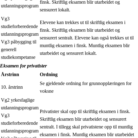
finsk. Skriftlig eksamen blir utarbeidet og
utdanningsprogram
sensurert lokalt.
Vg3
Elevene kan trekkes ut til skriftlig eksamen i
studieforberedende
finsk. Skriftlig eksamen blir utarbeidet og
utdanningsprogram
sensurert sentralt. Elevene kan også trekkes ut til
Vg3 påbygging til
muntlig eksamen i finsk. Muntlig eksamen blir
generell
utarbeidet og sensurert lokalt.
studiekompetanse
Eksamen for privatister
Årstrinn
Ordning
Se gjeldende ordning for grunnopplæringen for
10. årstrinn
voksne
Vg2 yrkesfaglige
utdanningsprogram
Privatister skal opp til skriftlig eksamen i finsk.
Vg3
Skriftlig eksamen blir utarbeidet og sensurert
studieforberedende
sentralt. I tillegg skal privatistene opp til muntlig
utdanningsprogram
eksamen i finsk. Muntlig eksamen blir utarbeidet