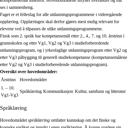
kompetansemål innenfor. Hovedområdene utfyller hverandre og må
ses i sammenheng.
Faget er et fellesfag for alle utdanningsprogrammene i videregående
opplæring. Opplæringen skal derfor gjøres mest mulig relevant for
elevene ved å tilpasses de ulike utdanningsprogrammene.
Finsk som 2. språk har kompetansemål etter 2., 4., 7. og 10. årstrinn i
grunnskolen og etter Vg1, Vg2 og Vg3 i studieforberedende
utdanningsprogram, og i yrkesfaglige utdanningsprogram etter Vg2 og
etter Vg3 påbygging til generell studiekompetanse (kompetansemålene
etter Vg2 og Vg3 i studieforberedende utdanningsprogram).
Oversikt over hovedområder:
Årstrinn
Hovedområder
1. – 10.
Språklæring
Kommunikasjon
Kultur, samfunn og litteratur
Vg1-Vg3
Språklæring
Hovedområdet
språklæring
omfatter kunnskap om det finske og
kvenske språket og innsikt i egen språklæring. Å kunne vurdere sin