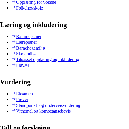
Opplæring for voksne
Folkehøgskole
Læring og inkludering
Rammeplaner
Læreplaner
Barnehagemiljø
Skolemiljø
Tilpasset opplæring og inkludering
Fravær
Vurdering
Eksamen
Prøver
Standpunkt- og underveisvurdering
Vitnemål og kompetansebevis
Tall og forskning