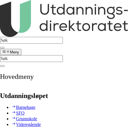
Meny
Hovedmeny
Utdanningsløpet
Barnehage
SFO
Grunnskole
Videregående