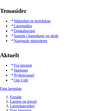
Temasider
Sikkerhet og beredskap
Læremidler
Digitalisering
Samisk i barnehage og skole
Nasjonale minoriteter
Aktuelt
For pressen
Høringer
Nyhetsvarsel
Om Udir
Finn læreplan
Forside
Læring og trivsel
Læreplanverket
Finn læreplan