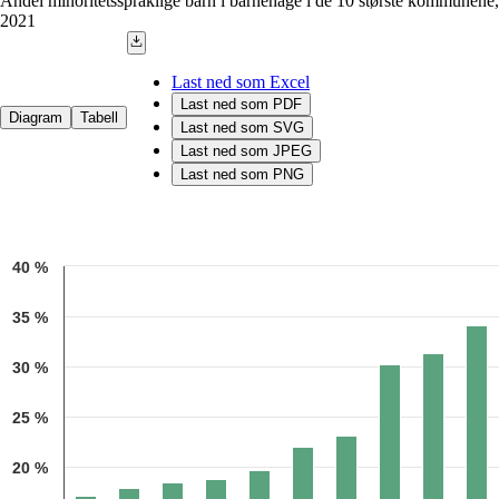
Andel minoritetsspråklige barn i barnehage i de 10 største kommunene,
2021
Last ned som Excel
Last ned som PDF
Diagram
Tabell
Last ned som SVG
Last ned som JPEG
Last ned som PNG
Chart
40 %
Bar chart with 10 bars.
Kilde: Utdanningsdirektoratet
35 %
The chart has 1 X axis displaying categories.
The chart has 1 Y axis displaying 1. Data ranges from 17 to 34.1.
30 %
25 %
20 %