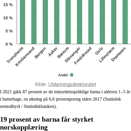
15 %
10 %
5 %
0 %
Asker
Stavanger
Trondheim
Kristiansand
Bergen
Bærum
Fredrikstad
Oslo
Lillestrøm
Drammen
Andel
Kilde:
Utdanningsdirektoratet
End of interactive chart.
I 2021 gikk 87 prosent av de minoritetsspråklige barna i alderen 1–5 år
i barnehage, en økning på 6,6 prosentpoeng siden 2017 (Statistisk
sentralbyrå / Statistikkbanken).
19 prosent av barna får styrket
norskopplæring