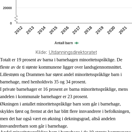
20000
0
2014
2019
2015
2020
2016
2021
2012
2017
2013
2018
Antall barn
Kilde:
Utdanningsdirektoratet
End of interactive chart.
Totalt er 19 prosent av barna i barnehagen minoritetsspråklige. De
fleste av de ti største kommunene ligger over landsgjennomsnittet.
Lillestrøm og Drammen har størst andel minoritetsspråklige barn i
barnehage, med henholdsvis 35 og 34 prosent.
I private barnehager er 16 prosent av barna minoritetsspråklige, mens
andelen i kommunale barnehager er 23 prosent.
Økningen i antallet minoritetsspråklige barn som går i barnehage,
skyldes først og fremst at det har blitt flere innvandrere i befolkningen,
men det har også vært en økning i dekningsgrad, altså andelen
innvandrerbarn som går i barnehage.