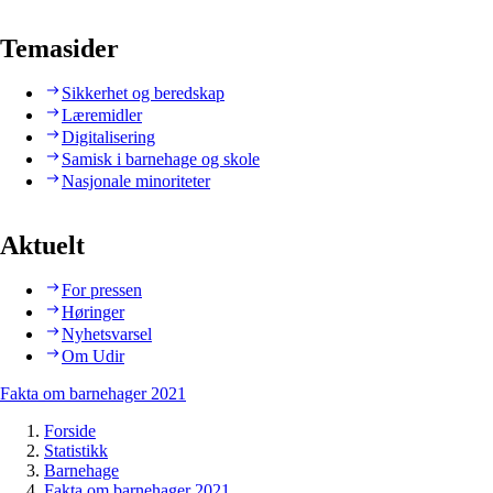
Temasider
Sikkerhet og beredskap
Læremidler
Digitalisering
Samisk i barnehage og skole
Nasjonale minoriteter
Aktuelt
For pressen
Høringer
Nyhetsvarsel
Om Udir
Fakta om barnehager 2021
Forside
Statistikk
Barnehage
Fakta om barnehager 2021