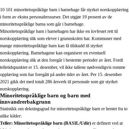
10 101 minoritetsspråklige barn i barnehage får styrket norskopplæring
i form av ekstra personalressurser. Det utgjør 19 prosent av de
minoritetsspråklige barna som går i barnehage.
Minoritetsspråklige barn i barnehagen har ikke en lovfestet rett til
norskopplæring slik som elever i grunnskolen har. Kommuner med
mange minoritetsspråklige barn kan få tilskudd til styrket
norskopplæring. Barnehagene kan organisere en eventuell
norskopplæring slik at den foregår i bestemte perioder av året. Fordi
telletidspunktet er 15. desember, vil ikke tallene nødvendigvis romme
opplæring som har foregått på andre tider av året. Per 15. desember
2021 gikk det med totalt 286 årsverk til personale som gir styrket
norskopplæring.
Minoritetsspråklige barn og barn med
innvandrerbakgrunn
Statistikk om dekningsgrad for minoritetsspråklige barn er hentet fra to
ulike kilder:
Teller: Minoritetsspråklige barn (BASIL/Udir)
er definert ved at