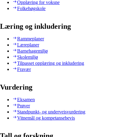
Opplæring for voksne
Folkehøgskole
Læring og inkludering
Rammeplaner
Læreplaner
Barnehagemiljø
Skolemiljø
Tilpasset opplæring og inkludering
Fravær
Vurdering
Eksamen
Prøver
Standpunkt- og underveisvurdering
Vitnemål og kompetansebevis
Tall og forskning