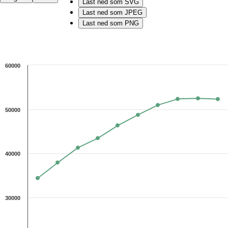
Last ned som SVG
Last ned som JPEG
Last ned som PNG
Chart
60000
Line chart with 10 data points.
Kilde: Utdanningsdirektoratet
The chart has 1 X axis displaying categories.
The chart has 1 Y axis displaying 1. Data ranges from 34363 to 52465.
50000
40000
30000