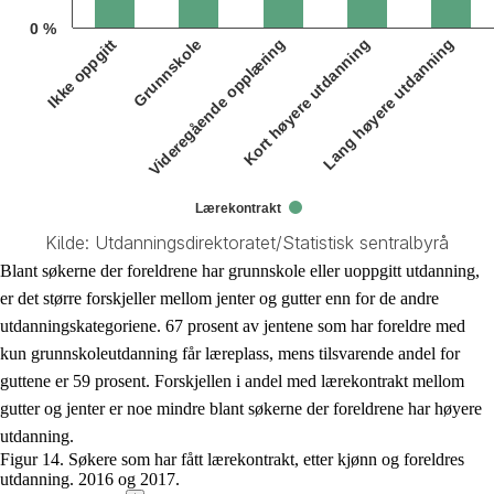
0 %
Videregående opplæring
Lang høyere utdanning
Grunnskole
Kort høyere utdanning
Ikke oppgitt
Lærekontrakt
Kilde: Utdanningsdirektoratet/Statistisk sentralbyrå
End of interactive chart.
Blant søkerne der foreldrene har grunnskole eller uoppgitt utdanning,
er det større forskjeller mellom jenter og gutter enn for de andre
utdanningskategoriene. 67 prosent av jentene som har foreldre med
kun grunnskoleutdanning får læreplass, mens tilsvarende andel for
guttene er 59 prosent. Forskjellen i andel med lærekontrakt mellom
gutter og jenter er noe mindre blant søkerne der foreldrene har høyere
utdanning.
Figur 14. Søkere som har fått lærekontrakt, etter kjønn og foreldres
utdanning. 2016 og 2017.