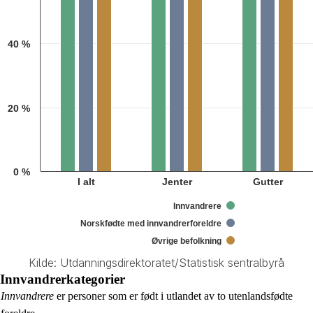
40 %
20 %
0 %
I alt
Jenter
Gutter
Innvandrere
Norskfødte med innvandrerforeldre
Øvrige befolkning
Kilde: Utdanningsdirektoratet/Statistisk sentralbyrå
End of interactive chart.
Innvandrerkategorier
Innvandrere
er personer som er født i utlandet av to utenlandsfødte