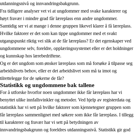
utdanningsnivå og innvandringsbakgrunn.
Fra tidligere analyser vet vi at ungdommer med svake karakterer og
høyt fravær i mindre grad får læreplass enn andre ungdommer.
Samtidig ser vi at mange i denne gruppen likevel klarer å få læreplass.
Hvilke faktorer er det som kan tippe ungdommer med et svakt
utgangspunkt riktig vei slik at de får læreplass? Er det egenskaper ved
ungdommene selv, foreldre, opplæringssystemet eller er det holdninger
og kunnskap hos lærebedriftene.
Og er det ungdom som ønsker læreplass som må forsøke å tilpasse seg
arbeidslivets behov, eller er det arbeidslivet som må ta imot og
tilrettelegge for de søkerne de får?
Statistikk og ungdommene bak tallene
For å utforske hvorfor noen ungdommer ikke får læreplass har vi
benyttet ulike innfallsvinkler og metoder. Ved hjelp av registerdata og
statistikk har vi sett på hvilke faktorer som kjennetegner gruppen som
får læreplass sammenlignet med søkere som ikke får læreplass. I tillegg
til karakterer og fravær har vi sett på betydningen av
innvandringsbakgrunn og foreldres utdanningsnivå. Statistikk gir god