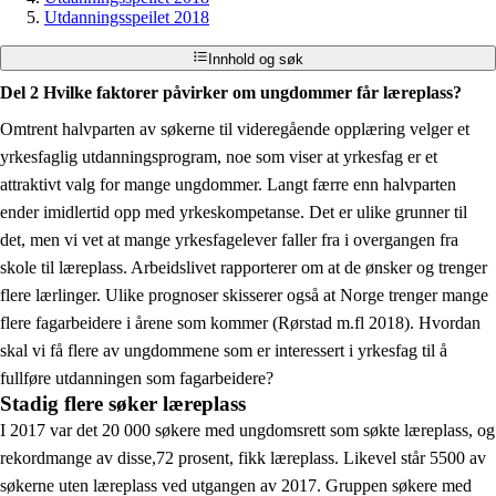
Utdanningsspeilet 2018
Innhold og søk
Del 2 Hvilke faktorer påvirker om ungdommer får læreplass?
Omtrent halvparten av søkerne til videregående opplæring velger et
yrkesfaglig utdanningsprogram, noe som viser at yrkesfag er et
attraktivt valg for mange ungdommer. Langt færre enn halvparten
ender imidlertid opp med yrkeskompetanse. Det er ulike grunner til
det, men vi vet at mange yrkesfagelever faller fra i overgangen fra
skole til læreplass. Arbeidslivet rapporterer om at de ønsker og trenger
flere lærlinger. Ulike prognoser skisserer også at Norge trenger mange
flere fagarbeidere i årene som kommer (Rørstad m.fl 2018). Hvordan
skal vi få flere av ungdommene som er interessert i yrkesfag til å
fullføre utdanningen som fagarbeidere?
Stadig flere søker læreplass
I 2017 var det 20 000 søkere med ungdomsrett som søkte læreplass, og
rekordmange av disse,72 prosent, fikk læreplass. Likevel står 5500 av
søkerne uten læreplass ved utgangen av 2017. Gruppen søkere med