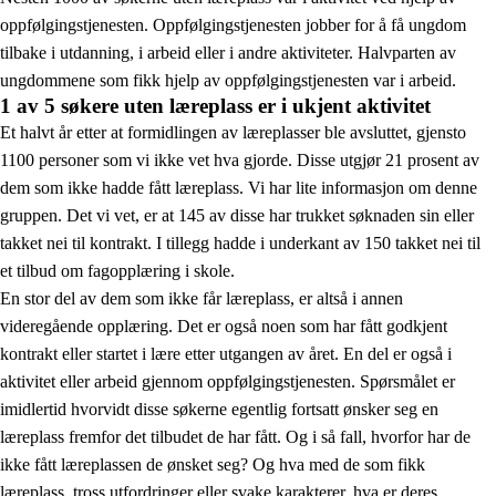
oppfølgingstjenesten. Oppfølgingstjenesten jobber for å få ungdom
tilbake i utdanning, i arbeid eller i andre aktiviteter. Halvparten av
ungdommene som fikk hjelp av oppfølgingstjenesten var i arbeid.
1 av 5 søkere uten læreplass er i ukjent aktivitet
Et halvt år etter at formidlingen av læreplasser ble avsluttet, gjensto
1100 personer som vi ikke vet hva gjorde. Disse utgjør 21 prosent av
dem som ikke hadde fått læreplass. Vi har lite informasjon om denne
gruppen. Det vi vet, er at 145 av disse har trukket søknaden sin eller
takket nei til kontrakt. I tillegg hadde i underkant av 150 takket nei til
et tilbud om fagopplæring i skole.
En stor del av dem som ikke får læreplass, er altså i annen
videregående opplæring. Det er også noen som har fått godkjent
kontrakt eller startet i lære etter utgangen av året. En del er også i
aktivitet eller arbeid gjennom oppfølgingstjenesten. Spørsmålet er
imidlertid hvorvidt disse søkerne egentlig fortsatt ønsker seg en
læreplass fremfor det tilbudet de har fått. Og i så fall, hvorfor har de
ikke fått læreplassen de ønsket seg? Og hva med de som fikk
læreplass, tross utfordringer eller svake karakterer, hva er deres