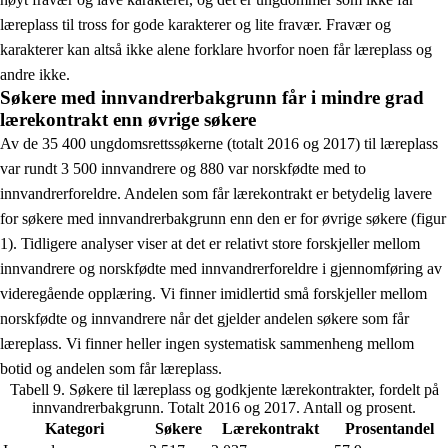
læreplass til tross for gode karakterer og lite fravær. Fravær og
karakterer kan altså ikke alene forklare hvorfor noen får læreplass og
andre ikke.
Søkere med innvandrerbakgrunn får i mindre grad
lærekontrakt enn øvrige søkere
Av de 35 400 ungdomsrettssøkerne (totalt 2016 og 2017) til læreplass
var rundt 3 500 innvandrere og 880 var norskfødte med to
innvandrerforeldre. Andelen som får lærekontrakt er betydelig lavere
for søkere med innvandrerbakgrunn enn den er for øvrige søkere (figur
1). Tidligere analyser viser at det er relativt store forskjeller mellom
innvandrere og norskfødte med innvandrerforeldre i gjennomføring av
videregående opplæring. Vi finner imidlertid små forskjeller mellom
norskfødte og innvandrere når det gjelder andelen søkere som får
læreplass. Vi finner heller ingen systematisk sammenheng mellom
botid og andelen som får læreplass.
Tabell 9. Søkere til læreplass og godkjente lærekontrakter, fordelt på
innvandrerbakgrunn. Totalt 2016 og 2017. Antall og prosent.
Kategori
Søkere
Lærekontrakt
Prosentandel