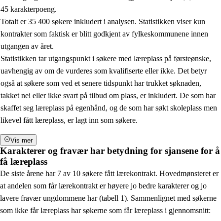
45 karakterpoeng.
Totalt er 35
400
søkere inkludert i analysen.
Statis
tikken viser kun
kontrakter som faktisk er blitt godkjent av fylkeskommunene
innen
utgangen av året
.
Statistikken tar utgangspunkt i
søkere
med
læreplass på førsteønske,
uavhengig av om de vurderes som kvalifiserte eller ikke. Det betyr
også at søkere som ved et senere tidspunkt har trukket søknaden,
takket nei eller ikke svart på tilbud om plass, er inkludert. De som har
skaffet seg læreplass på egenhånd, og de som har søkt skoleplass men
likevel fått læreplass, er lagt inn som søkere.
Vis mer
Karakterer og fravær har betydning for sjansene for å
få læreplass
De siste årene har 7 av 10 søkere fått lærekontrakt. Hovedmønsteret er
at andelen som får lærekontrakt er høyere jo bedre karakterer og jo
lavere fravær ungdommene har (tabell 1). Sammenlignet med søkerne
som ikke får læreplass har søkerne som får læreplass i gjennomsnitt: