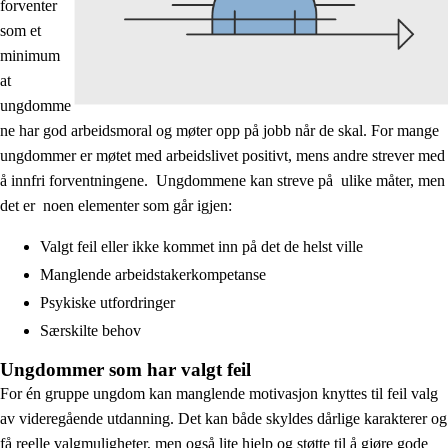
forventer
som et
minimum
at
ungdomme
ne har god arbeidsmoral og møter opp på jobb når de skal. For mange
ungdommer er møtet med arbeidslivet positivt, mens andre strever med
å innfri forventningene. Ungdommene kan streve på ulike måter, men
det er noen elementer som går igjen:
Valgt feil eller ikke kommet inn på det de helst ville
Manglende arbeidstakerkompetanse
Psykiske utfordringer
Særskilte behov
Ungdommer som har valgt feil
For én gruppe ungdom kan manglende motivasjon knyttes til feil valg
av videregående utdanning. Det kan både skyldes dårlige karakterer og
få reelle valgmuligheter, men også lite hjelp og støtte til å gjøre gode