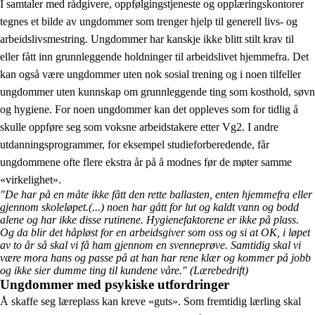
I samtaler med rådgivere, oppfølgingstjeneste og opplæringskontorer
tegnes et bilde av ungdommer som trenger hjelp til generell livs- og
arbeidslivsmestring. Ungdommer har kanskje ikke blitt stilt krav til
eller fått inn grunnleggende holdninger til arbeidslivet hjemmefra. Det
kan også være ungdommer uten nok sosial trening og i noen tilfeller
ungdommer uten kunnskap om grunnleggende ting som kosthold, søvn
og hygiene. For noen ungdommer kan det oppleves som for tidlig å
skulle oppføre seg som voksne arbeidstakere etter Vg2. I andre
utdanningsprogrammer, for eksempel studieforberedende, får
ungdommene ofte flere ekstra år på å modnes før de møter samme
«virkelighet».
"De har på en måte ikke fått den rette ballasten, enten hjemmefra eller
gjennom skoleløpet.(...) noen har gått for lut og kaldt vann og bodd
alene og har ikke disse rutinene. Hygienefaktorene er ikke på plass.
Og da blir det håpløst for en arbeidsgiver som oss og si at OK, i løpet
av to år så skal vi få ham gjennom en svenneprøve. Samtidig skal vi
være mora hans og passe på at han har rene klær og kommer på jobb
og ikke sier dumme ting til kundene våre."
(Lærebedrift)
Ungdommer med psykiske utfordringer
Å skaffe seg læreplass kan kreve «guts». Som fremtidig lærling skal