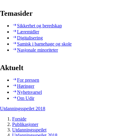
Temasider
Sikkerhet og beredskap
Læremidler
Digitalisering
Samisk i barnehage og skole
Nasjonale minoriteter
Aktuelt
For pressen
Høringer
Nyhetsvarsel
Om Udir
Utdanningsspeilet 2018
Forside
Publikasjoner
Utdanningsspeilet
Utdanningsspeilet 2018