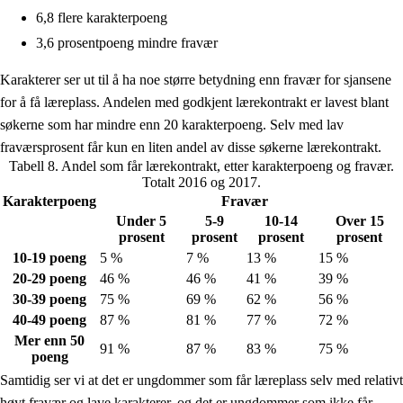
6,8 flere karakterpoeng
3,6 prosentpoeng mindre fravær
Karakterer ser ut til å ha noe større betydning enn fravær for sjansene
for å få læreplass. Andelen med godkjent lærekontrakt er lavest blant
søkerne som har mindre enn 20 karakterpoeng. Selv med lav
fraværsprosent får kun en liten andel av disse søkerne lærekontrakt.
Tabell 8. Andel som får lærekontrakt, etter karakterpoeng og fravær.
Totalt 2016 og 2017.
Karakterpoeng
Fravær
Under 5
5-9
10-14
Over 15
prosent
prosent
prosent
prosent
10-19 poeng
5 %
7 %
13 %
15 %
20-29 poeng
46 %
46 %
41 %
39 %
30-39 poeng
75 %
69 %
62 %
56 %
40-49 poeng
87 %
81 %
77 %
72 %
Mer enn 50
91 %
87 %
83 %
75 %
poeng
Samtidig ser vi at det er ungdommer som får læreplass selv med relativt
høyt fravær og lave karakterer, og det er ungdommer som ikke får