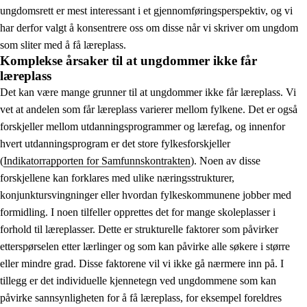
ungdomsrett er mest interessant i et gjennomføringsperspektiv, og vi
har derfor valgt å konsentrere oss om disse når vi skriver om ungdom
som sliter med å få læreplass.
Komplekse årsaker til at ungdommer ikke får
læreplass
Det kan være mange grunner til at ungdommer ikke får læreplass. Vi
vet at andelen som får læreplass varierer mellom fylkene. Det er også
forskjeller mellom utdanningsprogrammer og lærefag, og innenfor
hvert utdanningsprogram er det store fylkesforskjeller
(
Indikatorrapporten for Samfunnskontrakten
). Noen av disse
forskjellene kan forklares med ulike næringsstrukturer,
konjunktursvingninger eller hvordan fylkeskommunene jobber med
formidling. I noen tilfeller opprettes det for mange skoleplasser i
forhold til læreplasser. Dette er strukturelle faktorer som påvirker
etterspørselen etter lærlinger og som kan påvirke alle søkere i større
eller mindre grad. Disse faktorene vil vi ikke gå nærmere inn på. I
tillegg er det individuelle kjennetegn ved ungdommene som kan
påvirke sannsynligheten for å få læreplass, for eksempel foreldres