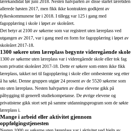
lærekandidat før juni 2018. Nesten halvparten av disse startet læretiden
allerede høsten 2017, men fikk ikke kontrakten godkjent av
fylkeskommunene før i 2018. I tillegg var 125 i gang med
fagopplæring i skole i løpet av skoleåret.
Det betyr at 2100 av søkerne som var registrert uten læreplass ved
utgangen av 2017, var i gang med en form for fagopplæring i løpet av
skoleåret 2017-18.
1300 søkere uten læreplass begynte videregående skole
1300 av søkerne uten læreplass var i videregående skole eller tok fag
som privatist skoleåret 2017-18. Dette er søkere som enten ikke fikk
læreplass, takket nei til fagopplæring i skole eller ombestemte seg etter
å ha søkt. Denne gruppen utgjør 24 prosent av de 5520 søkerne som
sto uten læreplass. Nesten halvparten av disse elevene gikk på
påbygging til generell studiekompetanse. De øvrige elevene og
privatistene gikk stort sett på samme utdanningsprogram som de søkte
læreplass i.
Mange i arbeid eller aktivitet gjennom
oppfølgingstjenesten
Nesten 1000 av søkerne uten læreplass var i aktivitet ved hjelp av