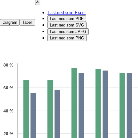
Last ned som Excel
Last ned som PDF
Diagram
Tabell
Last ned som SVG
Last ned som JPEG
Last ned som PNG
Chart
80 %
Bar chart with 2 data series.
Kilde: Utdanningsdirektoratet/ Statistisk sentralbyrå
The chart has 1 X axis displaying categories.
The chart has 1 Y axis displaying 1. Data ranges from 55.421688 to 7
60 %
40 %
20 %