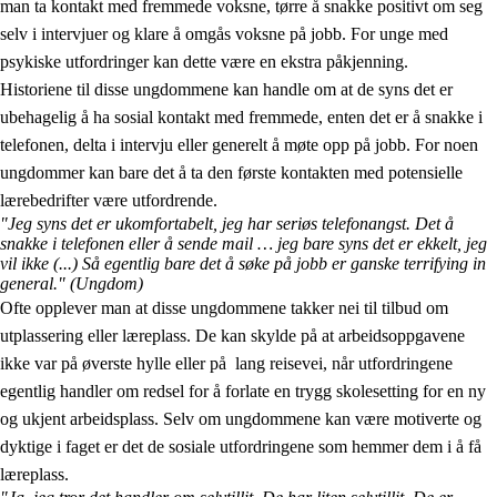
man ta kontakt med fremmede voksne, tørre å snakke positivt om seg
selv i intervjuer og klare å omgås voksne på jobb. For unge med
psykiske utfordringer kan dette være en ekstra påkjenning.
Historiene til disse ungdommene kan handle om at de syns det er
ubehagelig å ha sosial kontakt med fremmede, enten det er å snakke i
telefonen, delta i intervju eller generelt å møte opp på jobb. For noen
ungdommer kan bare det å ta den første kontakten med potensielle
lærebedrifter være utfordrende.
"Jeg syns det er ukomfortabelt, jeg har seriøs telefonangst. Det å
snakke i telefonen eller å sende mail … jeg bare syns det er ekkelt, jeg
vil ikke (...) Så egentlig bare det å søke på jobb er ganske terrifying in
general."
(Ungdom)
Ofte opplever man at disse ungdommene takker nei til tilbud om
utplassering eller læreplass. De kan skylde på at arbeidsoppgavene
ikke var på øverste hylle eller på lang reisevei, når utfordringene
egentlig handler om redsel for å forlate en trygg skolesetting for en ny
og ukjent arbeidsplass. Selv om ungdommene kan være motiverte og
dyktige i faget er det de sosiale utfordringene som hemmer dem i å få
læreplass.