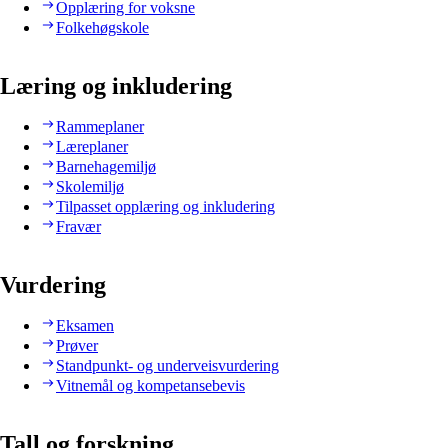
Opplæring for voksne
Folkehøgskole
Læring og inkludering
Rammeplaner
Læreplaner
Barnehagemiljø
Skolemiljø
Tilpasset opplæring og inkludering
Fravær
Vurdering
Eksamen
Prøver
Standpunkt- og underveisvurdering
Vitnemål og kompetansebevis
Tall og forskning