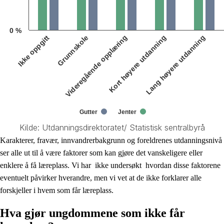
0 %
Ikke oppgitt
Grunnskole
Videregående opplæring
Kort høyere utdanning
Lang høyere utdanning
Gutter
Jenter
Kilde: Utdanningsdirektoratet/ Statistisk sentralbyrå
End of interactive chart.
Karakterer, fravær, innvandrerbakgrunn og foreldrenes utdanningsnivå
ser alle ut til å være faktorer som kan gjøre det vanskeligere eller
enklere å få læreplass. Vi har ikke undersøkt hvordan disse faktorene
eventuelt påvirker hverandre, men vi vet at de ikke forklarer alle
forskjeller i hvem som får læreplass.
Hva gjør ungdommene som ikke får