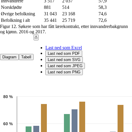
Innvandrere
3 517
2 037
57,9
Norskfødte
881
514
58,3
Øvrige befolkning
31 043
23 168
74,6
Befolkning i alt
35 441
25 719
72,6
Figur 12. Søkere som har fått lærekontrakt, etter innvandrerbakgrunn
og kjønn. 2016 og 2017.
Last ned som Excel
Last ned som PDF
Diagram
Tabell
Last ned som SVG
Last ned som JPEG
Last ned som PNG
Chart
80 %
Bar chart with 3 data series.
Kilde: Utdanningsdirektoratet/Statistisk sentralbyrå
The chart has 1 X axis displaying categories.
The chart has 1 Y axis displaying 1. Data ranges from 53.76388 to 76
60 %