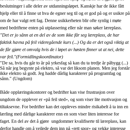
beslutninger i alle deler av utdanningsløpet. Kanskje har de ikke fått
hjelp eller til å finne ut hva de egner seg til og er god på og er usikre på
om de har valgt rett fag. Denne usikkerheten blir ofte synlig i møte
med bedriftene enten på utplassering eller når man søker læreplass.
"Det er jo sånn at en del av de som ikke får seg læreplass, de har
faktisk havna på feil videregående kurs (...) Og da er det også viktig at
de får gjøre et omvalg hvis de i løpet av høsten finner ut at nei, dette
var feil."
(Formidlingskoordinator)
"De sa, hvis du går to år på yrkesfag så kan du ta tredje år påbygg (...)
Så når jeg begynte på elektro, så var det liksom planen. Men jeg forstår
ikke elektro så godt. Jeg hadde dårlig karakterer på programfag og
sånn." (Ungdom)
Både opplæringskontorer og bedrifter kan vise frustrasjon over
ungdom de opplever er «på feil sted», og som viser lite motivasjon og
tiltaksevne. For bedrifter kan det oppleves mindre risikabelt å ta inn en
lærling med dårlige karakterer enn en som viser liten interesse for
faget. En del av det å gjøre ungdommer kvalifiserte til læreplass, kan
derfor handle om å veilede dem inn på «rett spor» og vekke interesse