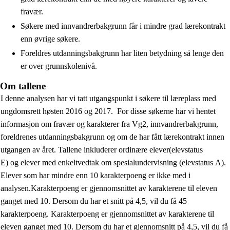
fravær.
Søkere med innvandrerbakgrunn får i mindre grad lærekontrakt
enn øvrige søkere.
Foreldres utdanningsbakgrunn har liten betydning så lenge den
er over grunnskolenivå.
Om tallene
I
denne
analysen
har vi tatt utgangspunkt i søkere
til læreplass
med
ungdomsrett høsten 2016 og 2017.
For disse søkerne har vi hentet
informasjon om fravær og karakterer fra Vg2
, innvandrerbakgrunn,
foreldrenes utdanningsbakgrunn og om de har fått lærekontrakt innen
utgangen av året.
Tallene inkluderer
ordinære
elever
(
elevstatus
E
)
og
elever
med enkeltvedtak om spesialundervisning
(
elevstatus A
)
.
Elever som har mindre enn 10 karakterpoeng er ikke med i
analysen.
Karakterpoeng er gjennomsnittet av karakterene til eleven
ganget med 10. Dersom du har et snitt på 4,5, vil du få 45
karakterpoeng.
Karakterpoeng er gjennomsnittet av karakterene til
eleven ganget med 10. Dersom du har et gjennomsnitt på 4,5, vil du få