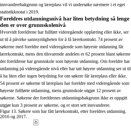
innvandrerbakgrunn og læreplass vil vi undersøke nærmere i et eget
statistikknotat i 2019.
Foreldres utdanningsnivå har liten betydning så lenge
den er over grunnskolenivå
Hvorvidt foreldrene har fullført videregående opplæring eller ikke, ser
ut til å påvirke sannsynligheten for å få lærekontrakt. 74 prosent av
søkerne med foreldre med videregående som høyeste utdanning får
lærekontrakt, mens den tilsvarende andelen er 62 prosent blant søkerne
der foreldrene har grunnskole som høyeste utdanning. Om foreldre har
utdanning på videregående nivå eller har tatt høyere utdanning ser ut til
å ha liten eller ingen betydning for om søkere får læreplass eller ikke.
54 prosent av søkerne til læreplass har foreldre med videregående som
høyeste fullførte utdanning, mens grunnskole utgjør 12 prosent av
søkerne. Søkerne der foreldrenes utdanningsbakgrunn ikke er oppgitt
utgjør kun 3 prosent av søkerne, og er stort sett innvandrere.
Figur 13. Søkere som har fått lærekontrakt, etter foreldres utdanning.
2016 og 2017.