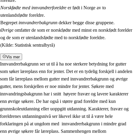
foreldre.
Norskfødte med innvandrerforeldre
er født i Norge av to
utenlandsfødte foreldre.
Begrepet
innvandrerbakgrunn
dekker begge disse gruppene.
Øvrige
omfatter de som er norskfødte med minst en norskfødt forelder
og de som er utenlandsfødte med to norskfødte foreldre.
(Kilde: Statistisk sentralbyrå)
Vis mer
Innvandrerbakgrunn ser ut til å ha noe sterkere betydning for gutter
som søker læreplass enn for jenter. Det er en tydelig forskjell i andelen
som får læreplass mellom gutter med innvandrerbakgrunn og øvrige
gutter, mens forskjellen er noe mindre for jenter. Søkere med
innvandringsbakgrunn har i snitt høyere fravær og lavere karakterer
enn øvrige søkere. De har også i større grad foreldre med kun
grunnskoleutdanning eller uoppgitt utdanning. Karakterer, fravær og
foreldrenes utdanningsnivå ser likevel ikke ut til å være hele
forklaringen på at ungdom med innvandrerbakgrunn i mindre grad
enn øvrige søkere får læreplass. Sammenhengen mellom