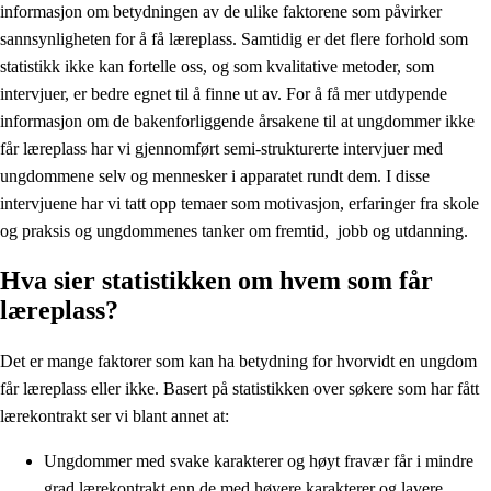
informasjon om betydningen av de ulike faktorene som påvirker
sannsynligheten for å få læreplass. Samtidig er det flere forhold som
statistikk ikke kan fortelle oss, og som kvalitative metoder, som
intervjuer, er bedre egnet til å finne ut av. For å få mer utdypende
informasjon om de bakenforliggende årsakene til at ungdommer ikke
får læreplass har vi gjennomført semi-strukturerte intervjuer med
ungdommene selv og mennesker i apparatet rundt dem. I disse
intervjuene har vi tatt opp temaer som motivasjon, erfaringer fra skole
og praksis og ungdommenes tanker om fremtid, jobb og utdanning.
Hva sier statistikken om hvem som får
læreplass?
Det er mange faktorer som kan ha betydning for hvorvidt en ungdom
får læreplass eller ikke. Basert på statistikken over søkere som har fått
lærekontrakt ser vi blant annet at:
Ungdommer med svake karakterer og høyt fravær får i mindre
grad lærekontrakt enn de med høyere karakterer og lavere