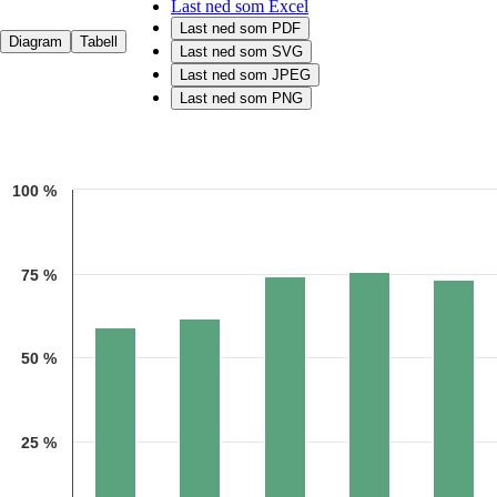
Last ned som Excel
Last ned som PDF
Diagram
Tabell
Last ned som SVG
Last ned som JPEG
Last ned som PNG
Chart
100 %
Bar chart with 5 bars.
Kilde: Utdanningsdirektoratet/Statistisk sentralbyrå
The chart has 1 X axis displaying categories.
The chart has 1 Y axis displaying 1. Data ranges from 58.833473 to 7
75 %
50 %
25 %