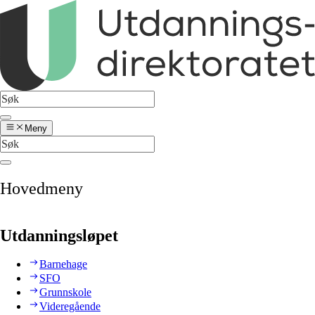
Meny
Hovedmeny
Utdanningsløpet
Barnehage
SFO
Grunnskole
Videregående