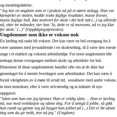
og mestringsfølelse.
"Jeg har en ungdom som er i praksis nå på et større anlegg. Han var
kjempelei av skolen, hadde svake faglige resultater, masse fravær,
masse faglige hull, ikke motivert for skole i det hele tatt (...) og allerede
nå, etter tre måneder, sier han 'Ja, dette er så morsomt, nå er jeg klar
for skole.' (...)"
(Oppfølgingstjenesten).
Ungdommer som ikke er voksne nok
En lærling må raskt bli voksen. Det kan være en brå overgang fra å
være sammen med jevnaldrende i en skolesetting, til å være den eneste
unge i et etablert og voksent arbeidsmiljø. For noen ungdommer blir
nettopp denne overgangen mellom skole og arbeidsliv for brå.
Historiene til disse ungdommene handler ofte om at de ikke har
grunnlaget for å mestre hverdagen som arbeidstaker. Det kan være å
forstå viktigheten av å møte til avtalt tid, sosialisere med andre voksne,
ta imot instrukser, eller å være selvstendig og ta initiativ til nye
oppgaver.
"Sånn som han ene jeg kjenner. Han er veldig sånn … Han er lærling
nå, noe med ventilasjon og sånne ting. For å unngå å jobbe, så gikk
han rundt og gjemte seg på bygget han jobbet på (...) Det er litt sånne
ting som da gir trekk, tror nå jeg."
(Ungdom)