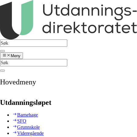
Meny
Hovedmeny
Utdanningsløpet
Barnehage
SFO
Grunnskole
Videregående