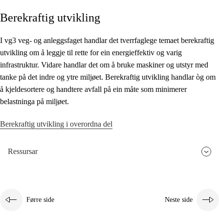
Berekraftig utvikling
Kjerneelement
Tverrfaglege tema
I vg3 veg- og anleggsfaget handlar det tverrfaglege temaet berekraftig
utvikling om å leggje til rette for ein energieffektiv og varig
Grunnleggjande ferdigheiter
infrastruktur. Vidare handlar det om å bruke maskiner og utstyr med
tanke på det indre og ytre miljøet. Berekraftig utvikling handlar òg om
å kjeldesortere og handtere avfall på ein måte som minimerer
belastninga på miljøet.
Berekraftig utvikling i overordna del
Ressursar
Førre side
Neste side