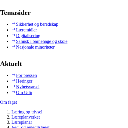
Temasider
Sikkerhet og beredskap
Læremidler
Digitalisering
Samisk i barnehage og skole
Nasjonale minoriteter
Aktuelt
For pressen
Høringer
Nyhetsvarsel
Om Udir
Om faget
Læring og trivsel
Læreplanverket
Læreplanar
Veg- og anleggsfaget