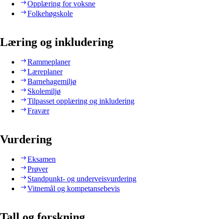
Opplæring for voksne
Folkehøgskole
Læring og inkludering
Rammeplaner
Læreplaner
Barnehagemiljø
Skolemiljø
Tilpasset opplæring og inkludering
Fravær
Vurdering
Eksamen
Prøver
Standpunkt- og underveisvurdering
Vitnemål og kompetansebevis
Tall og forskning