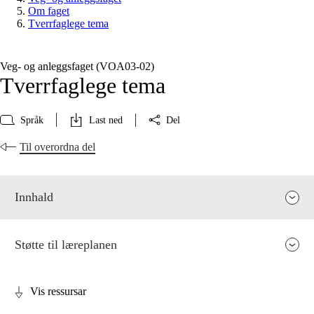
Om faget
Tverrfaglege tema
Veg- og anleggsfaget (VOA03‑02)
Tverrfaglege tema
Språk
Last ned
Del
Til overordna del
Innhald
Støtte til læreplanen
Vis ressursar
Fagrelevans og sentrale verdiar