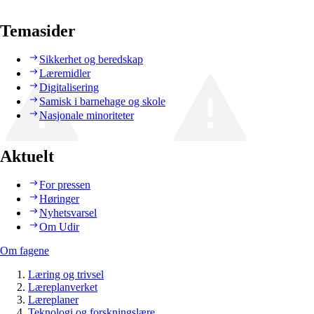
Temasider
Sikkerhet og beredskap
Læremidler
Digitalisering
Samisk i barnehage og skole
Nasjonale minoriteter
Aktuelt
For pressen
Høringer
Nyhetsvarsel
Om Udir
Om fagene
Læring og trivsel
Læreplanverket
Læreplaner
Teknologi og forskningslære