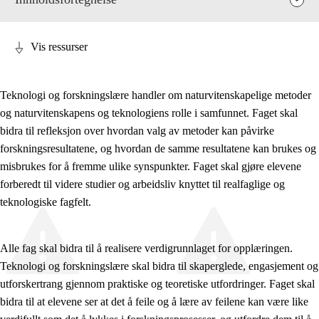
Vis ressurser
Teknologi og forskningslære handler om naturvitenskapelige metoder
og naturvitenskapens og teknologiens rolle i samfunnet. Faget skal
Fagenes relevans og sentrale verdier
bidra til refleksjon over hvordan valg av metoder kan påvirke
Kjerneelementer
forskningsresultatene, og hvordan de samme resultatene kan brukes og
misbrukes for å fremme ulike synspunkter. Faget skal gjøre elevene
Tverrfaglige temaer
forberedt til videre studier og arbeidsliv knyttet til realfaglige og
Grunnleggende ferdigheter
teknologiske fagfelt.
Alle fag skal bidra til å realisere verdigrunnlaget for opplæringen.
Teknologi og forskningslære skal bidra til skaperglede, engasjement og
utforskertrang gjennom praktiske og teoretiske utfordringer. Faget skal
bidra til at elevene ser at det å feile og å lære av feilene kan være like