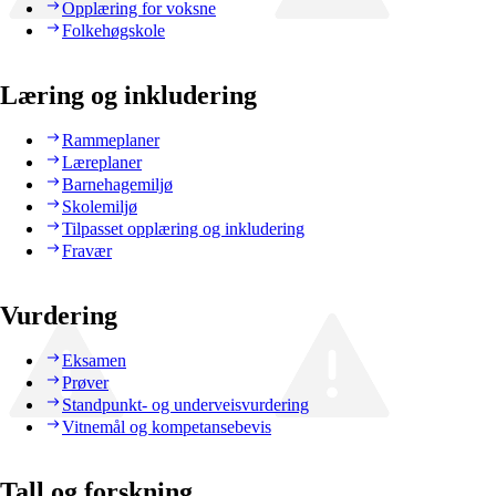
Opplæring for voksne
Folkehøgskole
Læring og inkludering
Rammeplaner
Læreplaner
Barnehagemiljø
Skolemiljø
Tilpasset opplæring og inkludering
Fravær
Vurdering
Eksamen
Prøver
Standpunkt- og underveisvurdering
Vitnemål og kompetansebevis
Tall og forskning