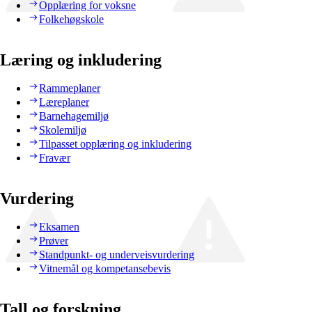
Opplæring for voksne
Folkehøgskole
Læring og inkludering
Rammeplaner
Læreplaner
Barnehagemiljø
Skolemiljø
Tilpasset opplæring og inkludering
Fravær
Vurdering
Eksamen
Prøver
Standpunkt- og underveisvurdering
Vitnemål og kompetansebevis
Tall og forskning