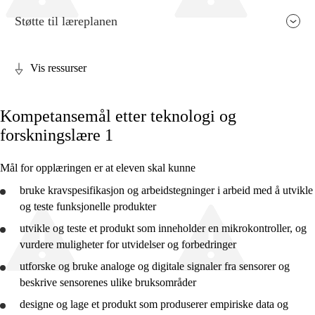
Støtte til læreplanen
Vis ressurser
Fagenes relevans og sentrale verdier
Kompetansemål etter teknologi og
Kjerneelementer
forskningslære 1
Tverrfaglige temaer
Mål for opplæringen er at eleven skal kunne
Grunnleggende ferdigheter
bruke
kravspesifikasjon og arbeidstegninger i arbeid med å
utvikle
og teste funksjonelle produkter
utvikle
og teste et produkt som inneholder en mikrokontroller, og
vurdere
muligheter for utvidelser og forbedringer
Teknologi og forskningslære X
utforske
og
bruke
analoge og digitale signaler fra sensorer og
Teknologi og forskningslære 1
beskrive
sensorenes ulike bruksområder
Teknologi og forskningslære 2
designe og lage et produkt som produserer empiriske data og