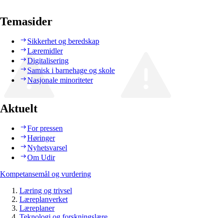
Temasider
Sikkerhet og beredskap
Læremidler
Digitalisering
Samisk i barnehage og skole
Nasjonale minoriteter
Aktuelt
For pressen
Høringer
Nyhetsvarsel
Om Udir
Kompetansemål og vurdering
Læring og trivsel
Læreplanverket
Læreplaner
Teknologi og forskningslære