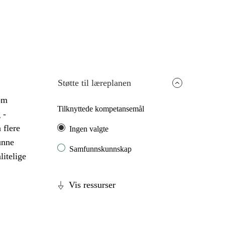
Støtte til læreplanen
om
Tilknyttede kompetansemål
 -
 flere
Ingen valgte
unne
Samfunnskunnskap
litelige
Vis ressurser