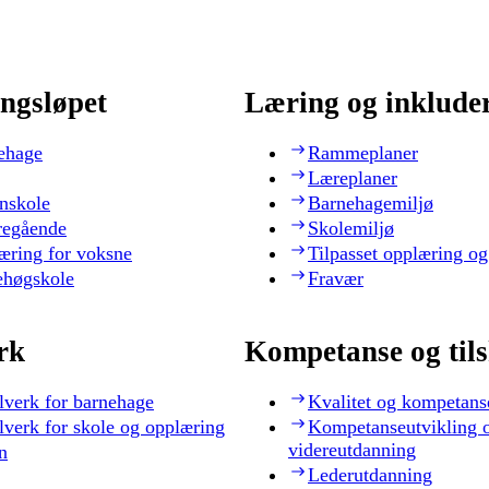
ngsløpet
Læring og inklude
ehage
Rammeplaner
Læreplaner
nskole
Barnehagemiljø
regående
Skolemiljø
æring for voksne
Tilpasset opplæring og
ehøgskole
Fravær
rk
Kompetanse og til
lverk for barnehage
Kvalitet og kompetans
lverk for skole og opplæring
Kompetanseutvikling 
videreutdanning
n
Lederutdanning