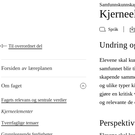
Samfunnskunnska
Kjernee
Språk
Undring o
Til overordnet del
Elevene skal ku
Forsiden av læreplanen
samfunnet blir t
skapende sammen
og ulike typer k
Om faget
gjøre en kritisk
Fagets relevans og sentrale verdier
og relevante de 
Kjerneelementer
Perspekti
Tverrfaglige temaer
Grunnleggende ferdigheter