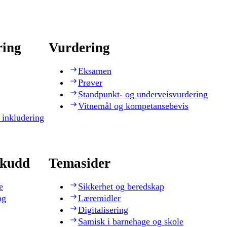
ring
Vurdering
Eksamen
Prøver
Standpunkt- og underveisvurdering
Vitnemål og kompetansebevis
 inkludering
skudd
Temasider
e
Sikkerhet og beredskap
og
Læremidler
Digitalisering
Samisk i barnehage og skole