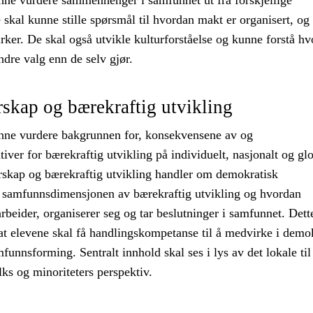
nne vurdere sammenhenger i samfunnet ut fra forskjellige
 skal kunne stille spørsmål til hvordan makt er organisert, og
ker. De skal også utvikle kulturforståelse og kunne forstå hv
dre valg enn de selv gjør.
skap og bærekraftig utvikling
nne vurdere bakgrunnen for, konsekvensene av og
tiver for bærekraftig utvikling på individuelt, nasjonalt og glo
skap og bærekraftig utvikling handler om demokratisk
samfunnsdimensjonen av bærekraftig utvikling og hvordan
beider, organiserer seg og tar beslutninger i samfunnet. Dett
at elevene skal få handlingskompetanse til å medvirke i demo
funnsforming. Sentralt innhold skal ses i lys av det lokale til
lks og minoriteters perspektiv.