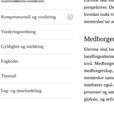
Elevene skal ku
perspektiver. De
hvordan makt vir
Kompetansemål og vurdering
mennesker tar an
Vurderingsordning
Medborger
Gyldighet og innføring
Elevene skal ku
handlingsalterna
Fagkoder
nivå. Medborger
medborgerskap, 
Timetall
mennesker samar
innebærer også 
Fag- og timefordeling
prosesser og sam
globale, og urfo