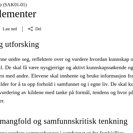
p (SAK01‑01)
lementer
Last ned
Del
g utforsking
nne undre seg, reflektere over og vurdere hvordan kunnskap 
il. De skal få være nysgjerrige og aktivt kunnskapssøkende og
 med andre. Elevene skal innhente og bruke informasjon fra
ilder for å ta opp forhold i samfunnet og i egne liv. De skal k
 vurdering av kildene med tanke på formål, tendens og hvor på
er.
vmangfold og samfunnskritisk tenkning