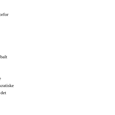
orfor
balt
e
kratiske
 det