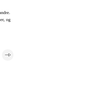
andre.
er, og
e