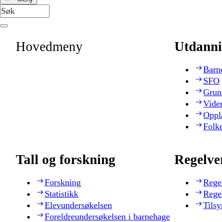
Hovedmeny
Utdanni
Barn
SFO
Grun
Vide
Oppl
Folk
Tall og forskning
Regelve
Forskning
Rege
Statistikk
Rege
Elevundersøkelsen
Tilsy
Foreldreundersøkelsen i barnehage