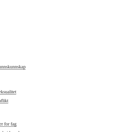
unnskunnskap
ksualitet
flikt
r for fag