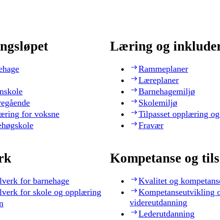
ngsløpet
Læring og inklude
ehage
Rammeplaner
Læreplaner
nskole
Barnehagemiljø
regående
Skolemiljø
æring for voksne
Tilpasset opplæring og
ehøgskole
Fravær
rk
Kompetanse og til
lverk for barnehage
Kvalitet og kompetans
lverk for skole og opplæring
Kompetanseutvikling 
videreutdanning
n
Lederutdanning