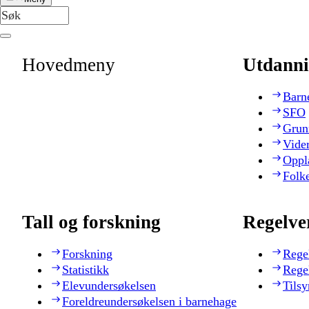
Hovedmeny
Utdanni
Barn
SFO
Grun
Vide
Oppl
Folk
Tall og forskning
Regelve
Forskning
Rege
Statistikk
Rege
Elevundersøkelsen
Tilsy
Foreldreundersøkelsen i barnehage