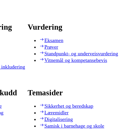
ring
Vurdering
Eksamen
Prøver
Standpunkt- og underveisvurdering
Vitnemål og kompetansebevis
 inkludering
skudd
Temasider
e
Sikkerhet og beredskap
og
Læremidler
Digitalisering
Samisk i barnehage og skole