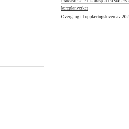
Praksisreisen: Inspirasjon fra skolers
læreplanverket
Overgang til opplæringsloven av 20