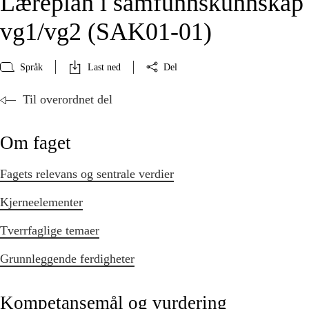
Læreplan i samfunnskunnskap 
vg1/vg2 (SAK01‑01)
Språk
Last ned
Del
Til overordnet del
Om faget
Fagets relevans og sentrale verdier
Kjerneelementer
Tverrfaglige temaer
Grunnleggende ferdigheter
Kompetansemål og vurdering