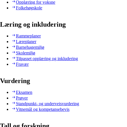
Opplæring for voksne
Folkehøgskole
Læring og inkludering
Rammeplaner
Læreplaner
Barnehagemiljø
Skolemiljø
Tilpasset opplæring og inkludering
Fravær
Vurdering
Eksamen
Prøver
Standpunkt- og underveisvurdering
Vitnemål og kompetansebevis
Tall og forskning