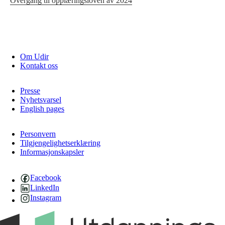
Overgang til opplæringsloven av 2024
Om Udir
Kontakt oss
Presse
Nyhetsvarsel
English pages
Personvern
Tilgjengelighetserklæring
Informasjonskapsler
Facebook
LinkedIn
Instagram