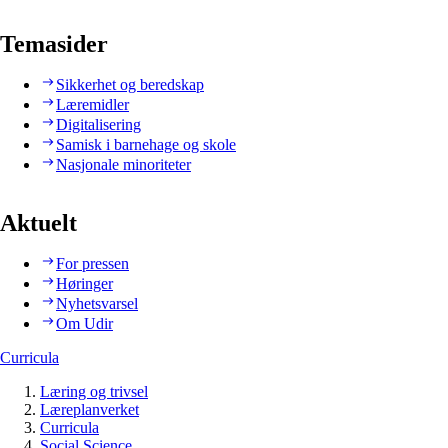
Temasider
Sikkerhet og beredskap
Læremidler
Digitalisering
Samisk i barnehage og skole
Nasjonale minoriteter
Aktuelt
For pressen
Høringer
Nyhetsvarsel
Om Udir
Curricula
Læring og trivsel
Læreplanverket
Curricula
Social Science