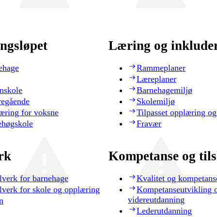
ngsløpet
Læring og inklude
ehage
Rammeplaner
Læreplaner
nskole
Barnehagemiljø
regående
Skolemiljø
æring for voksne
Tilpasset opplæring og
ehøgskole
Fravær
rk
Kompetanse og til
lverk for barnehage
Kvalitet og kompetans
lverk for skole og opplæring
Kompetanseutvikling 
videreutdanning
n
Lederutdanning