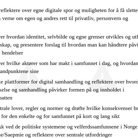
reflektere
over egne digitale spor og muligheten for å få slette
 verne om egen og andres rett til privatliv, personvern og
er hvordan identitet, selvbilde og egne grenser utvikles og ut
esskap, og
presentere
forslag til hvordan man kan håndtere påv
 hendelser
er hvilke aktører som har makt i samfunnet i dag, og hvordan
tandpunktene sine
e plattformer for digital samhandling og
reflektere
over hvor
akelse og samhandling påvirker formen på og innholdet i
atten
trale lover, regler og normer og
drøfte
hvilke konsekvenser b
 for den enkelte og for samfunnet på kort og lang sikt
kk ved de politiske systemene og velferdssamfunnene i Norge
e/Saepmie og
reflektere
over sentrale utfordringer