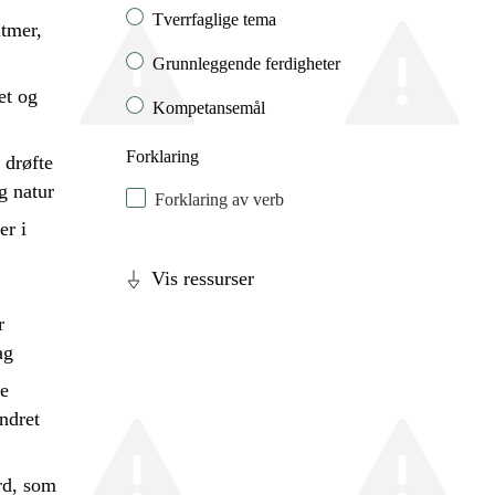
Tverrfaglige tema
tmer,
Grunnleggende ferdigheter
et og
Kompetansemål
Forklaring
g
drøfte
g natur
Forklaring av verb
er i
Vis ressurser
r
ag
ge
ndret
rd, som