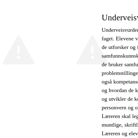
Underveis
Underveisvurderi
faget. Elevene v
de utforsker og
samfunnskunnska
de bruker samfu
problemstillinge
også kompetanse
og hvordan de ka
og utvikler de k
personvern og o
Læreren skal leg
muntlige, skrift
Læreren og elev