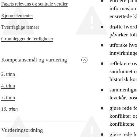
vurdere
på hv
Fagets relevans og sentrale verdier
informasjon
Kjerneelementer
ensrettede k
drøfte
hvorda
Tverrfaglige temaer
påvirker fol
Grunnleggende ferdigheter
utforske
hvor
innvirkninge
Kompetansemål og vurdering
reflektere
ov
samfunnet og
2. trinn
historisk ko
4. trinn
sammenlign
levekår, bos
7. trinn
gjøre rede f
10. trinn
konflikter 
konfliktene
Vurderingsordning
gjøre rede f