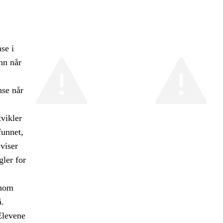
se i
nn når
nse når
tvikler
funnet,
viser
gler for
nnom
å.
Elevene