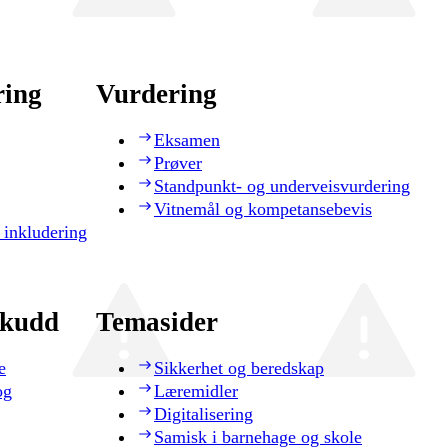
ring
Vurdering
Eksamen
Prøver
Standpunkt- og underveisvurdering
Vitnemål og kompetansebevis
 inkludering
skudd
Temasider
e
Sikkerhet og beredskap
og
Læremidler
Digitalisering
Samisk i barnehage og skole