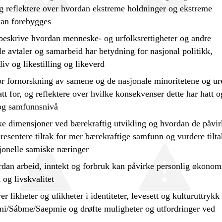
og
reflektere
over hvordan ekstreme holdninger og ekstreme
kan forebygges
beskrive
hvordan menneske- og urfolksrettigheter og andre
le avtaler og samarbeid har betydning for nasjonal politikk,
iv og likestilling og likeverd
or
fornorskning av samene og de nasjonale minoritetene og ur
att for, og
reflektere
over hvilke konsekvenser dette har hatt o
 og samfunnsnivå
ke dimensjoner ved bærekraftig utvikling og hvordan de påvir
resentere
tiltak for mer bærekraftige samfunn og
vurdere
tilta
sjonelle samiske næringer
dan arbeid, inntekt og forbruk kan påvirke personlig økonom
 og livskvalitet
r likheter og ulikheter i identiteter, levesett og kulturuttrykk
pmi/Sábme/Saepmie og
drøfte
muligheter og utfordringer ved