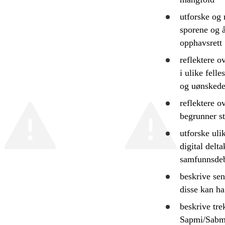
utforske
og
sporene og å
opphavsrett
reflektere
ov
i ulike fell
og uønskede
reflektere
ov
begrunner s
utforske
ulik
digital delt
samfunnsdeb
beskrive
sen
disse kan ha
beskrive
tre
Sapmi/Sabm