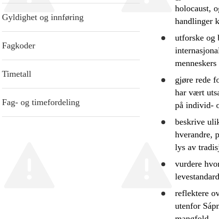
holocaust, 
Gyldighet og innføring
handlinger 
utforske
og
Fagkoder
internasjona
menneskers l
Timetall
gjøre rede f
har vært uts
Fag- og timefordeling
på individ-
beskrive
uli
hverandre,
p
lys av tradi
vurdere
hvor
levestandard
reflektere
ove
utenfor Sá
mangfold