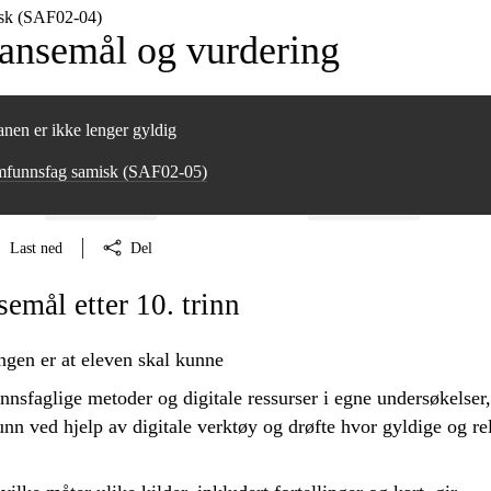
sk (SAF02‑04)
nsemål og vurdering
nen er ikke lenger gyldig
mfunnsfag samisk (SAF02‑05)
Last ned
Del
mål etter 10. trinn
ngen er at eleven skal kunne
nsfaglige metoder og digitale ressurser i egne undersøkelser,
nn ved hjelp av digitale verktøy og
drøfte
hvor gyldige og re