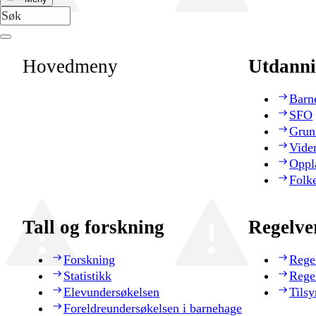
Hovedmeny
Utdanni
Barn
SFO
Grun
Vide
Oppl
Folk
Tall og forskning
Regelve
Forskning
Rege
Statistikk
Rege
Elevundersøkelsen
Tilsy
Foreldreundersøkelsen i barnehage