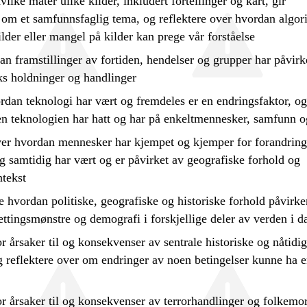
ilke måter ulike kilder, inkludert fortellinger og kart, gir
 om et samfunnsfaglig tema, og
reflektere
over hvordan algori
ilder eller mangel på kilder kan prege vår forståelse
n framstillinger av fortiden, hendelser og grupper har påvirk
ks holdninger og handlinger
dan teknologi har vært og fremdeles er en endringsfaktor, o
n teknologien har hatt og har på enkeltmennesker, samfunn o
er hvordan mennesker har kjempet og kjemper for forandring
 samtidig har vært og er påvirket av geografiske forhold og
ntekst
e
hvordan politiske, geografiske og historiske forhold påvirke
ettingsmønstre og demografi i forskjellige deler av verden i d
or
årsaker til og konsekvenser av sentrale historiske og nåtidi
og
reflektere
over om endringer av noen betingelser kunne ha e
or
årsaker til og konsekvenser av terrorhandlinger og folkemo