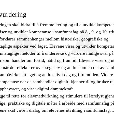
vurdering
ngen skal bidra til å fremme læring og til å utvikle kompetan
iser og utvikler kompetanse i samfunnsfag på 8., 9. og 10. tri
 forklarer sammenhenger mellom historiske, geografiske og
plige aspekter ved faget. Elevene viser og utvikler kompeta
nnsfaglige metoder til å undersøke og vurdere mulige svar på
r som handler om fortid, nåtid og framtid. Elevene viser og u
 når de reflekterer over seg selv og andre som en del av sam
n påvirke sitt eget og andres liv i dag og i framtiden. Videre 
ompetanse når de samhandler digitalt, kjenner til og bruker re
pphavsrett, og viser digital dømmekraft.
ge til rette for elevmedvirkning og stimulere til lærelyst gje
lige, praktiske og digitale måter å arbeide med samfunnsfag p
ene skal være i dialog om elevenes utvikling i samfunnsfag. 