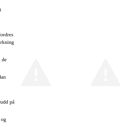
t
fordres
irkning
 de
dan
rudd på
 og