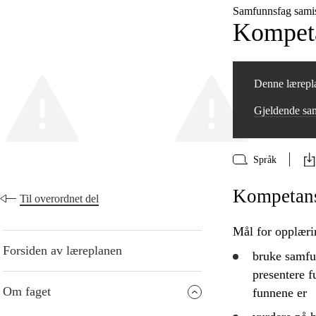
Samfunnsfag sami
Kompeta
Denne lærepla
Gjeldende sa
Språk
Kompetanse
Til overordnet del
Mål for opplæri
Forsiden av læreplanen
bruke
samfun
presentere
fu
Om faget
funnene er