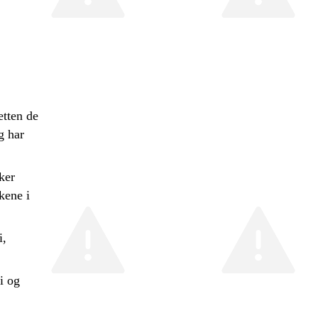
etten de
g har
ker
kene i
i,
 i og