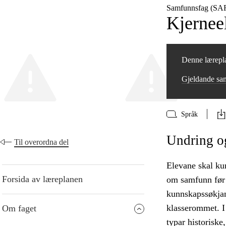
Samfunnsfag (SA
Kjernee
Denne lærepla
Gjeldande sa
Språk
Undring o
Til overordna del
Elevane skal ku
Forsida av læreplanen
om samfunn før o
kunnskapssøkjan
klasserommet. I 
Om faget
typar historiske