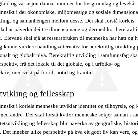
fald og variasjon dannar rammer for livsgrunnlag og levekår.
 innsikt i dei økonomiske, miljømessige og sosiale dimensjon
kling, og samanhengen mellom desse. Dei skal forstå korleis
ida har påverka dei tre dimensjonane og dermed kor berekrafti
. Elevane skal sjå at ressursbruken til menneska har hatt og h
 kunne vurdere handlingsalternativ for berekraftig utvikling 
jonalt og globalt nivå. Berekraftig utvikling i samfunnsfag skal
rspektiv, frå det lokale til det globale, og i urfolks- og
ktiv, med vekt på fortid, notid og framtid.
utvikling og fellesskap
innsikt i korleis menneske utviklar identitet og tilhøyrsle, og 
med andre. Dei skal forstå kvifor menneske søkjer saman i s
itetsutvikling og fellesskap blir påverka av geografiske, histor
. Det inneber ulike perspektiv på kva eit godt liv kan vere, og