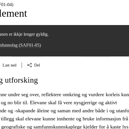
F01‑04)
lement
nen er ikkje lenger gyldig.
mfunnsfag (SAF01‑05)
Last ned
Del
g utforsking
nne undre seg over, reflektere omkring og vurdere korleis ku
g no blir til. Elevane skal få vere nysgjerrige og aktivt
de og -skapande åleine og saman med andre både i og utanfo
tillegg skal elevane kunne innhente og bruke informasjon frå
, geografiske og samfunnskunnskaplege kjelder for å kaste lys