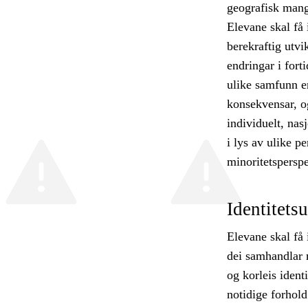
geografisk mang
Elevane skal få
berekraftig utvi
endringar i fort
ulike samfunn er
konsekvensar, og
individuelt, nas
i lys av ulike pe
minoritetsperspe
Identitets
Elevane skal få 
dei samhandlar 
og korleis ident
notidige forhold