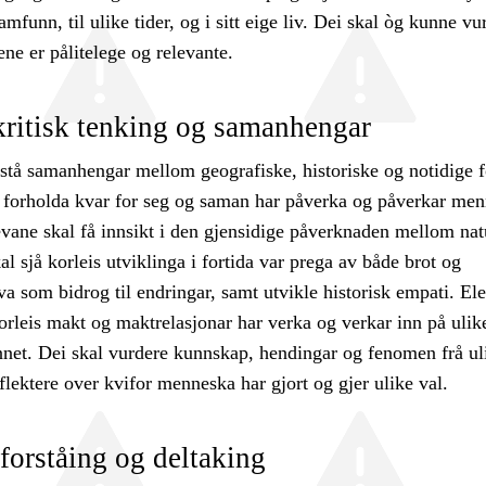
amfunn, til ulike tider, og i sitt eige liv. Dei skal òg kunne vu
ene er pålitelege og relevante.
ritisk tenking og samanhengar
rstå samanhengar mellom geografiske, historiske og notidige 
e forholda kvar for seg og saman har påverka og påverkar me
vane skal få innsikt i den gjensidige påverknaden mellom nat
l sjå korleis utviklinga i fortida var prega av både brot og
va som bidrog til endringar, samt utvikle historisk empati. El
orleis makt og maktrelasjonar har verka og verkar inn på ulik
nnet. Dei skal vurdere kunnskap, hendingar og fenomen frå ul
flektere over kvifor menneska har gjort og gjer ulike val.
orståing og deltaking