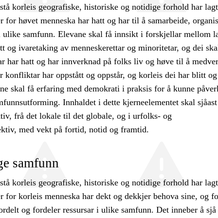
stå korleis geografiske, historiske og notidige forhold har lag
r for høvet menneska har hatt og har til å samarbeide, organi
i ulike samfunn. Elevane skal få innsikt i forskjellar mellom l
ett og ivaretaking av menneskerettar og minoritetar, og dei ska
lar har hatt og har innverknad på folks liv og høve til å medve
r konfliktar har oppstått og oppstår, og korleis dei har blitt og
ne skal få erfaring med demokrati i praksis for å kunne påver
funnsutforming. Innhaldet i dette kjerneelementet skal sjåast 
iv, frå det lokale til det globale, og i urfolks- og
ktiv, med vekt på fortid, notid og framtid.
ige samfunn
stå korleis geografiske, historiske og notidige forhold har lag
r for korleis menneska har dekt og dekkjer behova sine, og fo
fordelt og fordeler ressursar i ulike samfunn. Det inneber å sjå 