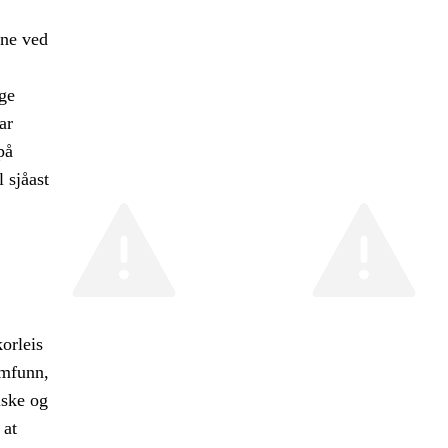
ane ved
ge
ar
på
 sjåast
korleis
amfunn,
iske og
 at