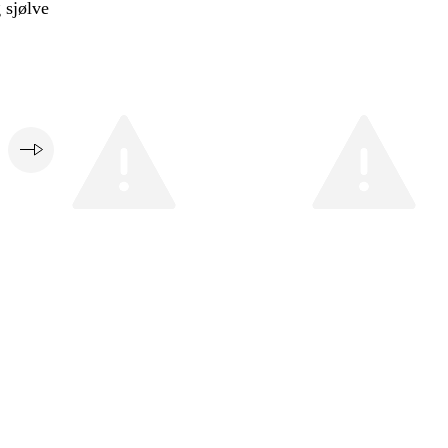
 sjølve
e