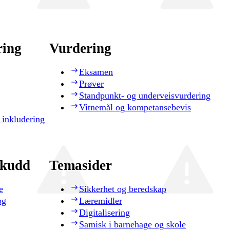
ring
Vurdering
Eksamen
Prøver
Standpunkt- og underveisvurdering
Vitnemål og kompetansebevis
 inkludering
skudd
Temasider
e
Sikkerhet og beredskap
og
Læremidler
Digitalisering
Samisk i barnehage og skole