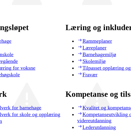
ngsløpet
Læring og inklude
ehage
Rammeplaner
Læreplaner
nskole
Barnehagemiljø
regående
Skolemiljø
æring for voksne
Tilpasset opplæring og
ehøgskole
Fravær
rk
Kompetanse og til
lverk for barnehage
Kvalitet og kompetans
lverk for skole og opplæring
Kompetanseutvikling 
videreutdanning
n
Lederutdanning