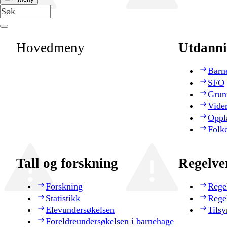
Hovedmeny
Utdanni
Barn
SFO
Grun
Vide
Oppl
Folk
Tall og forskning
Regelve
Forskning
Rege
Statistikk
Rege
Elevundersøkelsen
Tilsy
Foreldreundersøkelsen i barnehage