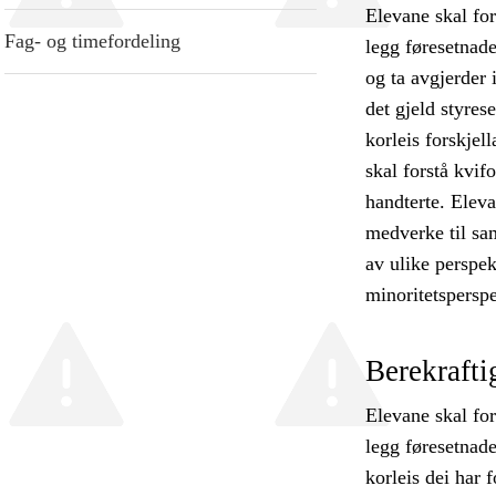
Elevane skal for
Fag- og timefordeling
legg føresetnade
og ta avgjerder 
det gjeld styres
korleis forskjel
skal forstå kvifo
handterte. Eleva
medverke til sam
av ulike perspekt
minoritetsperspe
Berekraft
Elevane skal for
legg føresetnade
korleis dei har 