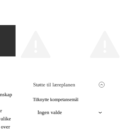
Støtte til læreplanen
nnskap
Tilknytte kompetansemål
r
Ingen valde
 ulike
 over