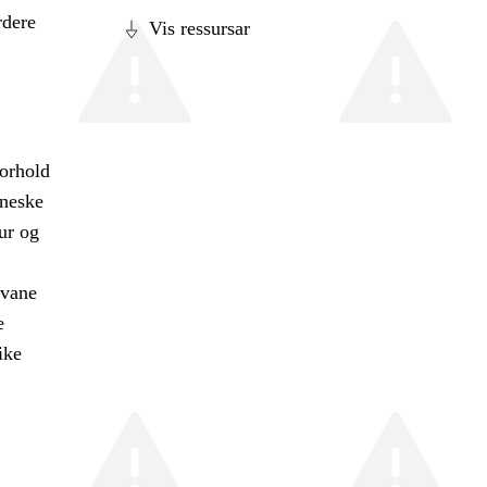
rdere
Vis ressursar
forhold
nneske
ur og
evane
e
ike