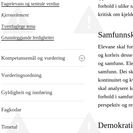
Fagrelevans og sentrale verdiar
forhold i ulike s
kritisk om kjeld
Kjerneelement
Tverrfaglege tema
Samfunnsk
Grunnleggjande ferdigheiter
Elevane skal fo
og korleis dess
Kompetansemål og vurdering
og samfunn. Ele
samfunn. Dei ska
Vurderingsordning
kontinuitet og k
skal analysere k
Gyldigheit og innføring
forhold i samfu
perspektiv og re
Fagkodar
Demokratif
Timetal