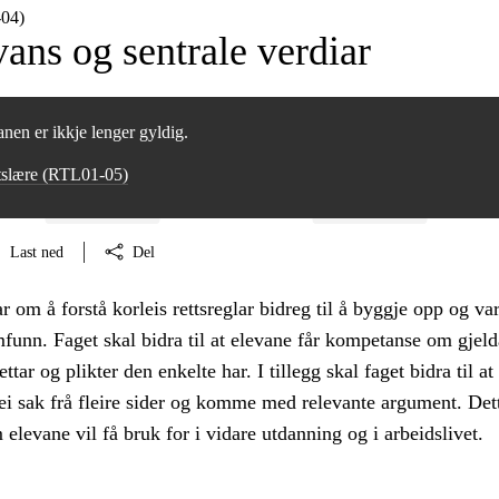
‑04)
ans og sentrale verdiar
nen er ikkje lenger gyldig.
tslære (RTL01‑05)
Last ned
Del
r om å forstå korleis rettsreglar bidreg til å byggje opp og var
funn. Faget skal bidra til at elevane får kompetanse om gjel
ttar og plikter den enkelte har. I tillegg skal faget bidra til at
ei sak frå fleire sider og komme med relevante argument. Det
levane vil få bruk for i vidare utdanning og i arbeidslivet.