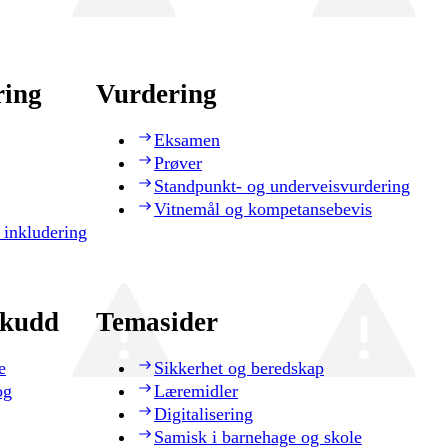
ring
Vurdering
Eksamen
Prøver
Standpunkt- og underveisvurdering
Vitnemål og kompetansebevis
 inkludering
skudd
Temasider
e
Sikkerhet og beredskap
og
Læremidler
Digitalisering
Samisk i barnehage og skole