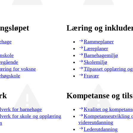
ngsløpet
Læring og inklude
ehage
Rammeplaner
Læreplaner
nskole
Barnehagemiljø
regående
Skolemiljø
æring for voksne
Tilpasset opplæring og
ehøgskole
Fravær
rk
Kompetanse og til
lverk for barnehage
Kvalitet og kompetans
lverk for skole og opplæring
Kompetanseutvikling 
videreutdanning
n
Lederutdanning