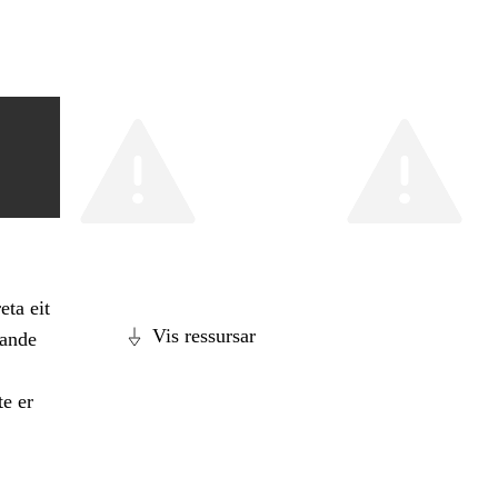
eta eit
Vis ressursar
dande
te er