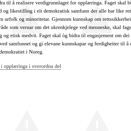
ra til å realisere verdigrunnlaget for opplæringa. Faget skal bi
 og likestilling i eit demokratisk samfunn der alle har like ret
om urfolk og minoritetar. Gjennom kunnskap om rettssikkerhei
mråde som vernar om det ukrenkjelege ved menneske, skal fage
ing og etisk medvit. Faget skal òg bidra til engasjement om dei
 ved samfunnet og gi elevane kunnskapar og ferdigheiter til å d
 demokratiet i Noreg.
 i opplæringa i overordna del