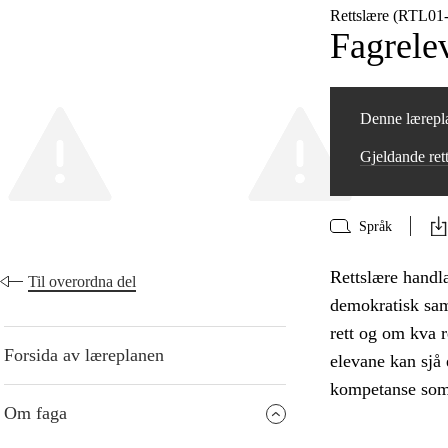
Rettslære (RTL01
Fagrelev
Denne lærepla
Gjeldande ret
Språk
Rettslære handla
Til overordna del
demokratisk sam
rett og om kva re
Forsida av læreplanen
elevane kan sjå 
kompetanse som e
Om faga