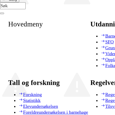
Hovedmeny
Utdanni
Barn
SFO
Grun
Vide
Oppl
Folk
Tall og forskning
Regelve
Forskning
Rege
Statistikk
Rege
Elevundersøkelsen
Tilsy
Foreldreundersøkelsen i barnehage