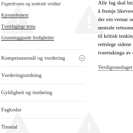
Alle fag skal bid
Fagrelevans og sentrale verdiar
å fremje likeverd
Kjerneelement
der ein vernar 
Tverrfaglege tema
sentrale rettso
til kritisk tenk
Grunnleggjande ferdigheiter
rettslege sidene
ivaretakinga av
Kompetansemål og vurdering
Verdigrunnlaget
Vurderingsordning
Gyldigheit og innføring
Fagkodar
Timetal