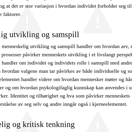
og at det er stor variasjon i hvordan individet forholder seg ti
e faktorer.
g utvikling og samspill
 menneskelig utvikling og samspill handler om hvordan arv, 
prosesser påvirker menneskets utvikling i et livslangt perspek
handler om individet og individets rolle i samspill med andr
 hvordan valgene man tar påvirkes av både individuelle og so
eelementet handler videre om hvordan mennesker møter og hån
nger og om hvordan psykologifaglig kunnskap kan anvendes i u
rker. Identitet og tilhørighet og hva som påvirker menneskets
rståelse av seg selv og andre inngår også i kjerneelementet.
lig og kritisk tenkning