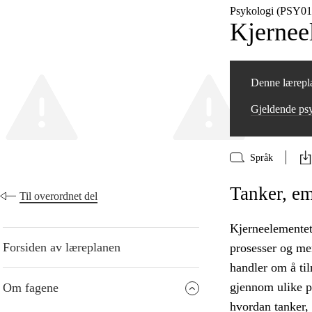
Psykologi (PSY01
Kjernee
Denne lærepla
Gjeldende ps
Språk
Tanker, em
Til overordnet del
Kjerneelementet
Forsiden av læreplanen
prosesser og me
handler om å ti
gjennom ulike p
Om fagene
hvordan tanker, 