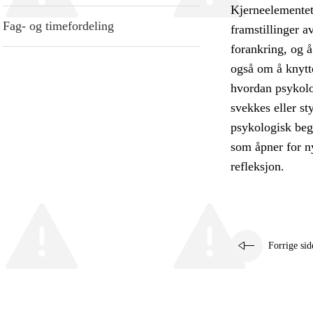
Kjerneelementet
Fag- og timefordeling
framstillinger a
forankring, og 
også om å knytt
hvordan psykolo
svekkes eller st
psykologisk beg
som åpner for ny
refleksjon.
Forrige sid