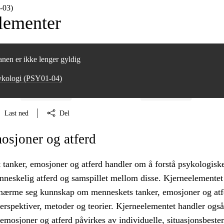
‑03)
lementer
nen er ikke lenger gyldig
ykologi (PSY01‑04)
Last ned
Del
osjoner og atferd
 tanker, emosjoner og atferd handler om å forstå psykologisk
nneskelig atferd og samspillet mellom disse. Kjerneelementet
lnærme seg kunnskap om menneskets tanker, emosjoner og atf
erspektiver, metoder og teorier. Kjerneelementet handler ogs
emosjoner og atferd påvirkes av individuelle, situasjonsbeste