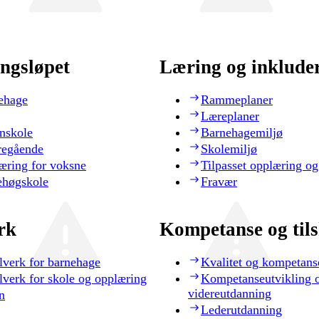
ngsløpet
Læring og inklude
ehage
Rammeplaner
Læreplaner
nskole
Barnehagemiljø
regående
Skolemiljø
æring for voksne
Tilpasset opplæring og
ehøgskole
Fravær
rk
Kompetanse og til
lverk for barnehage
Kvalitet og kompetans
lverk for skole og opplæring
Kompetanseutvikling 
videreutdanning
n
Lederutdanning