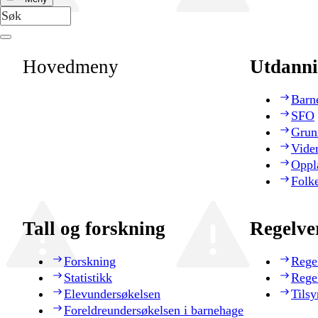
Hovedmeny
Utdanni
Barn
SFO
Grun
Vide
Oppl
Folk
Tall og forskning
Regelve
Forskning
Rege
Statistikk
Rege
Elevundersøkelsen
Tilsy
Foreldreundersøkelsen i barnehage