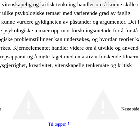
 vitenskapelig og kritisk tenkning handler om å kunne skille
v ulike psykologiske temaer med varierende grad av faglig
å kunne vurdere gyldigheten av påstander og argumenter. Det 
e psykologiske temaer opp mot forskningsmetode for å forstå
giske problemstillinger kan undersøkes, og hvordan teorier k
yrkes. Kjerneelementet handler videre om å utvikle og anvend
repsapparat og å møte faget med en aktiv utforskende tilnær
sgjerrighet, kreativitet, vitenskapelig tenkemåte og kritisk
e
Neste sid
Til toppen