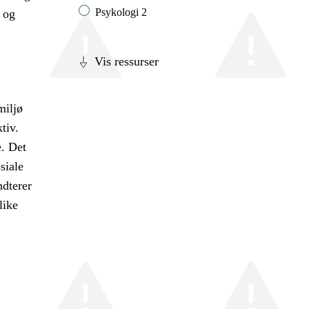
Psykologi 2
l og
Vis ressurser
miljø
tiv.
e. Det
siale
dterer
like