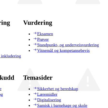
ring
Vurdering
Eksamen
Prøver
Standpunkt- og underveisvurdering
Vitnemål og kompetansebevis
 inkludering
skudd
Temasider
e
Sikkerhet og beredskap
og
Læremidler
Digitalisering
Samisk i barnehage og skole