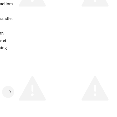
 mellom
handler
an
e et
ming
e