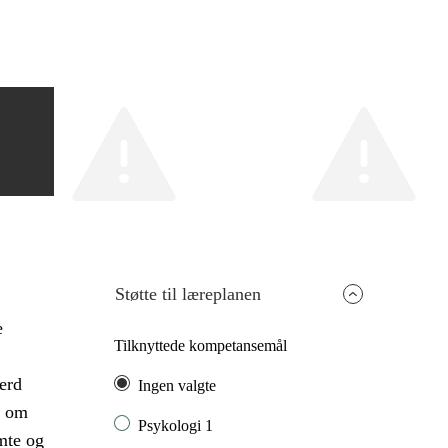
Støtte til læreplanen
e
Tilknyttede kompetansemål
erd
Ingen valgte
å om
Psykologi 1
mte og