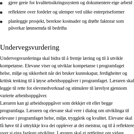
gjere greie for
kvalitetssikringssystem og
dokumentere
eige arbeid
reflektere
over fordeler og ulemper ved ulike entrepriseformer
planleggje
prosjekt, berekne kostnader og
drøfte
faktorar som
påverkar lønnsemda til bedrifta
Undervegsvurdering
Undervegsvurderinga skal bidra til å fremje læring og til å utvikle
kompetanse. Elevane viser og utviklar kompetanse i programfaget
helse, miljø og sikkerheit når dei bruker kunnskapar, ferdigheiter og
kritisk tenking til å løyse arbeidsoppgåver i programfaget. Læraren skal
leggje til rette for elevmedverknad og stimulere til lærelyst gjennom
varierte arbeidsoppgåver.
Læraren kan gi arbeidsoppgåver som dekkjer eit eller begge
programfaga. Læraren og elevane skal vere i dialog om utviklinga til
elevane i programfaget helse, miljø, tryggleik og kvalitet. Elevane skal
få høve til å uttrykkje kva dei opplever at dei meistrar, og til å reflektere
over si eiga faglege utvikling. Læraren skal gi rettleiing om vidare