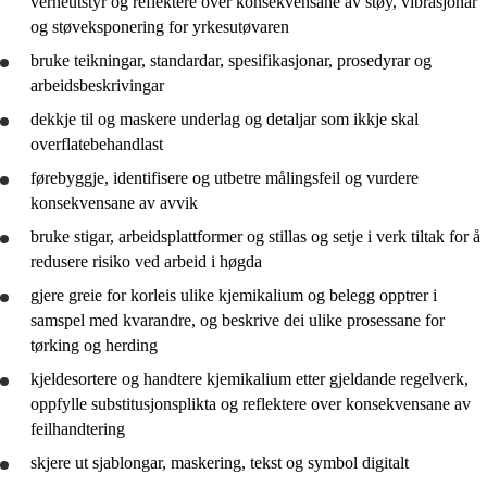
verneutstyr og
reflektere
over konsekvensane av støy, vibrasjonar
og støveksponering for yrkesutøvaren
bruke
teikningar, standardar, spesifikasjonar, prosedyrar og
arbeidsbeskrivingar
dekkje til og maskere underlag og detaljar som ikkje skal
overflatebehandlast
førebyggje, identifisere og utbetre målingsfeil og
vurdere
konsekvensane av avvik
bruke
stigar, arbeidsplattformer og stillas og setje i verk tiltak for å
redusere risiko ved arbeid i høgda
gjere greie for
korleis ulike kjemikalium og belegg opptrer i
samspel med kvarandre, og
beskrive
dei ulike prosessane for
tørking og herding
kjeldesortere og handtere kjemikalium etter gjeldande regelverk,
oppfylle substitusjonsplikta og
reflektere
over konsekvensane av
feilhandtering
skjere ut sjablongar, maskering, tekst og symbol digitalt