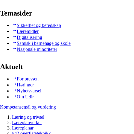
Temasider
Sikkerhet og beredskap
Læremidler
Digitalisering
Samisk i barnehage og skole
Nasjonale minoriteter
Aktuelt
For pressen
Høringer
Nyhetsvarsel
Om Udir
Kompetansemål og vurdering
Læring og trivsel
Læreplanverket
Læreplanar
vg2 overflateteknikk