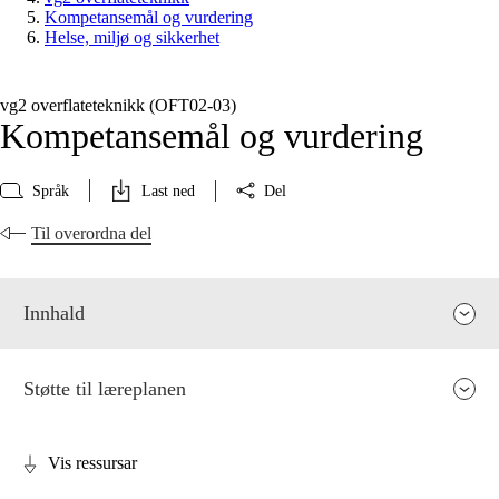
Kompetansemål og vurdering
Helse, miljø og sikkerhet
vg2 overflateteknikk (OFT02‑03)
Kompetansemål og vurdering
Språk
Last ned
Del
Til overordna del
Innhald
Støtte til læreplanen
Vis ressursar
Fagrelevans og sentrale verdiar