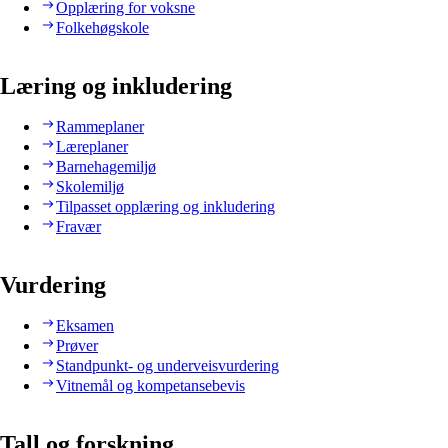
Opplæring for voksne
Folkehøgskole
Læring og inkludering
Rammeplaner
Læreplaner
Barnehagemiljø
Skolemiljø
Tilpasset opplæring og inkludering
Fravær
Vurdering
Eksamen
Prøver
Standpunkt- og underveisvurdering
Vitnemål og kompetansebevis
Tall og forskning