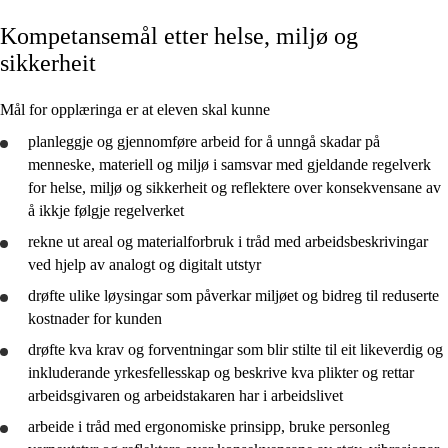
Kompetansemål etter helse, miljø og
Kjerneelement
sikkerheit
Tverrfaglege tema
Mål for opplæringa er at eleven skal kunne
Grunnleggjande ferdigheiter
planleggje
og
gjennomføre
arbeid for å unngå skadar på
menneske, materiell og miljø i samsvar med gjeldande regelverk
for helse, miljø og sikkerheit og
reflektere
over konsekvensane av
å ikkje følgje regelverket
Forbehandling og påføring
rekne ut areal og materialforbruk i tråd med arbeidsbeskrivingar
ved hjelp av analogt og digitalt utstyr
Helse, miljø og sikkerhet
drøfte
ulike løysingar som påverkar miljøet og bidreg til reduserte
kostnader for kunden
drøfte
kva krav og forventningar som blir stilte til eit likeverdig og
inkluderande yrkesfellesskap og
beskrive
kva plikter og rettar
arbeidsgivaren og arbeidstakaren har i arbeidslivet
arbeide i tråd med ergonomiske prinsipp,
bruke
personleg