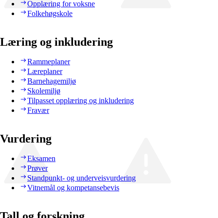
Opplæring for voksne
Folkehøgskole
Læring og inkludering
Rammeplaner
Læreplaner
Barnehagemiljø
Skolemiljø
Tilpasset opplæring og inkludering
Fravær
Vurdering
Eksamen
Prøver
Standpunkt- og underveisvurdering
Vitnemål og kompetansebevis
Tall og forskning