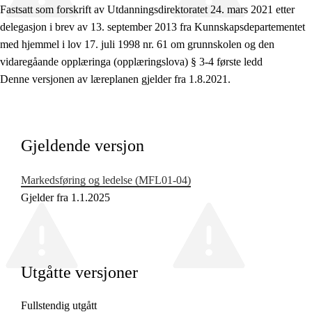
Fastsatt som forskrift av Utdanningsdirektoratet 24. mars 2021 etter
delegasjon i brev av 13. september 2013 fra Kunnskapsdepartementet
med hjemmel i lov 17. juli 1998 nr. 61 om grunnskolen og den
vidaregåande opplæringa (opplæringslova) § 3-4 første ledd
Fagenes relevans og sentrale verdier
Denne versjonen av læreplanen gjelder fra 1.8.2021.
Kjerneelementer
Tverrfaglige temaer
Gjeldende versjon
Grunnleggende ferdigheter
Markedsføring og ledelse (MFL01‑04)
Gjelder fra 1.1.2025
Utgåtte versjoner
Fullstendig utgått