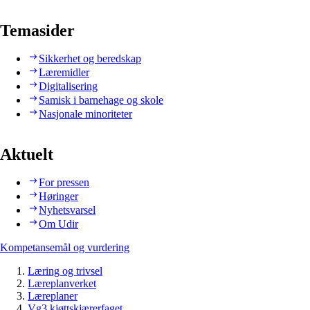
Temasider
Sikkerhet og beredskap
Læremidler
Digitalisering
Samisk i barnehage og skole
Nasjonale minoriteter
Aktuelt
For pressen
Høringer
Nyhetsvarsel
Om Udir
Kompetansemål og vurdering
Læring og trivsel
Læreplanverket
Læreplaner
Vg3 kjøttskjærerfaget