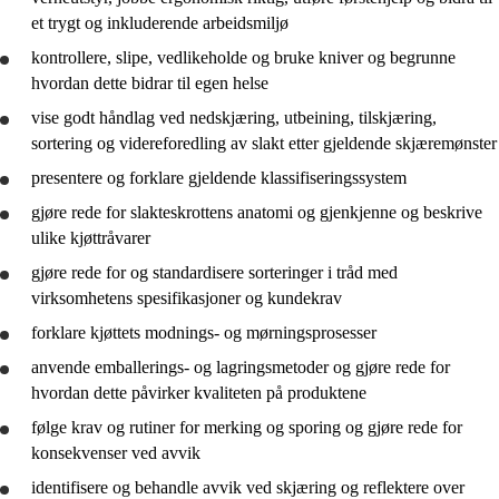
et trygt og inkluderende arbeidsmiljø
kontrollere, slipe, vedlikeholde og
bruke
kniver og begrunne
hvordan dette bidrar til egen helse
vise godt håndlag ved nedskjæring, utbeining, tilskjæring,
sortering og videreforedling av slakt etter gjeldende skjæremønster
presentere
og forklare gjeldende klassifiseringssystem
gjøre rede for
slakteskrottens anatomi og gjenkjenne og
beskrive
ulike kjøttråvarer
gjøre rede for
og standardisere sorteringer i tråd med
virksomhetens spesifikasjoner og kundekrav
forklare kjøttets modnings- og mørningsprosesser
anvende
emballerings- og lagringsmetoder og
gjøre rede for
hvordan dette påvirker kvaliteten på produktene
følge krav og rutiner for merking og sporing og
gjøre rede for
konsekvenser ved avvik
identifisere og behandle avvik ved skjæring og
reflektere
over