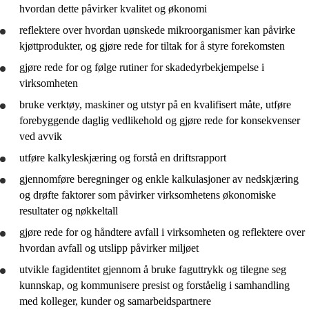
hvordan dette påvirker kvalitet og økonomi
reflektere
over hvordan uønskede mikroorganismer kan påvirke
kjøttprodukter, og
gjøre rede for
tiltak for å styre forekomsten
gjøre rede for
og følge rutiner for skadedyrbekjempelse i
virksomheten
bruke
verktøy, maskiner og utstyr på en kvalifisert måte, utføre
forebyggende daglig vedlikehold og
gjøre rede for
konsekvenser
ved avvik
utføre kalkyleskjæring og
forstå
en driftsrapport
gjennomføre
beregninger og enkle kalkulasjoner av nedskjæring
og
drøfte
faktorer som påvirker virksomhetens økonomiske
resultater og nøkkeltall
gjøre rede for
og håndtere avfall i virksomheten og
reflektere
over
hvordan avfall og utslipp påvirker miljøet
utvikle
fagidentitet gjennom å
bruke
faguttrykk og tilegne seg
kunnskap, og kommunisere presist og forståelig i samhandling
med kolleger, kunder og samarbeidspartnere