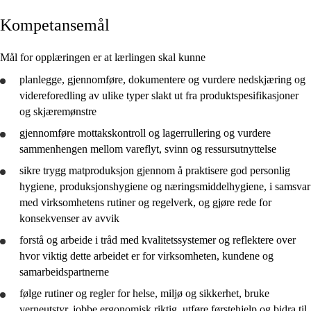
Kompetansemål
Kjerneelementer
Tverrfaglige temaer
Mål for opplæringen er at lærlingen skal kunne
Grunnleggende ferdigheter
planlegge
,
gjennomføre
,
dokumentere
og
vurdere
nedskjæring og
videreforedling av ulike typer slakt ut fra produktspesifikasjoner
og skjæremønstre
gjennomføre
mottakskontroll og lagerrullering og
vurdere
sammenhengen mellom vareflyt, svinn og ressursutnyttelse
Vg3 kjøttskjærerfaget
sikre trygg matproduksjon gjennom å praktisere god personlig
hygiene, produksjonshygiene og næringsmiddelhygiene, i samsvar
med virksomhetens rutiner og regelverk, og
gjøre rede for
konsekvenser av avvik
forstå
og arbeide i tråd med kvalitetssystemer og
reflektere
over
hvor viktig dette arbeidet er for virksomheten, kundene og
samarbeidspartnerne
følge rutiner og regler for helse, miljø og sikkerhet,
bruke
verneutstyr, jobbe ergonomisk riktig, utføre førstehjelp og bidra til