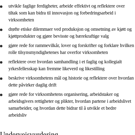
utvikle
faglige ferdigheter, arbeide effektivt og
reflektere
over
tiltak som kan bidra til innovasjon og forbedringsarbeid i
virksomheten
drøfte
etiske dilemmaer ved produksjon og omsetning av kjøtt og
kjøttprodukter og gjøre bevisste og bærekraftige valg
gjøre rede for
rammevilkår, lover og forskrifter og forklare hvilken
rolle tilsynsmyndighetenes har overfor virksomheten
reflektere
over hvordan samhandling i et faglig og kollegialt
yrkesfellesskap kan fremme likeverd og likestilling
beskrive
virksomhetens mål og historie og
reflektere
over hvordan
dette påvirker daglig drift
gjøre rede for
virksomhetens organisering, arbeidstaker og
arbeidsgivers rettigheter og plikter, hvordan partene i arbeidslivet
samarbeider, og hvordan dette bidrar til å
utvikle
et bedre
arbeidsliv
Underveisvurdering