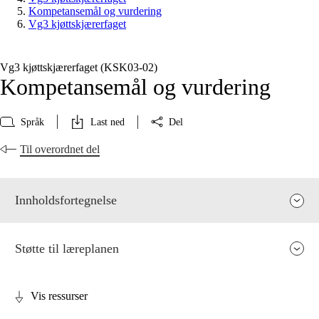
Kompetansemål og vurdering
Vg3 kjøttskjærerfaget
Vg3 kjøttskjærerfaget (KSK03‑02)
Kompetansemål og vurdering
Språk
Last ned
Del
Til overordnet del
Innholdsfortegnelse
Støtte til læreplanen
Vis ressurser
Fagets relevans og sentrale verdier