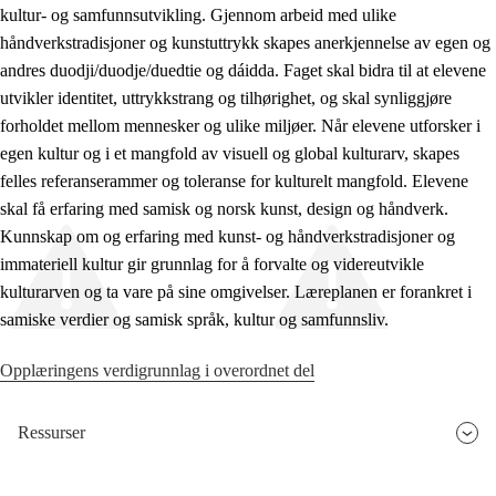
kultur- og samfunnsutvikling. Gjennom arbeid med ulike
håndverkstradisjoner og kunstuttrykk skapes anerkjennelse av egen og
andres duodji/duodje/duedtie og dáidda. Faget skal bidra til at elevene
utvikler identitet, uttrykkstrang og tilhørighet, og skal synliggjøre
forholdet mellom mennesker og ulike miljøer. Når elevene utforsker i
egen kultur og i et mangfold av visuell og global kulturarv, skapes
felles referanserammer og toleranse for kulturelt mangfold. Elevene
skal få erfaring med samisk og norsk kunst, design og håndverk.
Kunnskap om og erfaring med kunst- og håndverkstradisjoner og
immateriell kultur gir grunnlag for å forvalte og videreutvikle
kulturarven og ta vare på sine omgivelser. Læreplanen er forankret i
samiske verdier og samisk språk, kultur og samfunnsliv.
Opplæringens verdigrunnlag i overordnet del
Ressurser