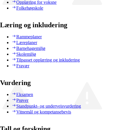
Opplæring for voksne
Folkehøgskole
Læring og inkludering
Rammeplaner
Læreplaner
Barnehagemiljø
Skolemiljø
Tilpasset opplæring og inkludering
Fravær
Vurdering
Eksamen
Prøver
Standpunkt- og underveisvurdering
Vitnemål og kompetansebevis
Tall og forskning