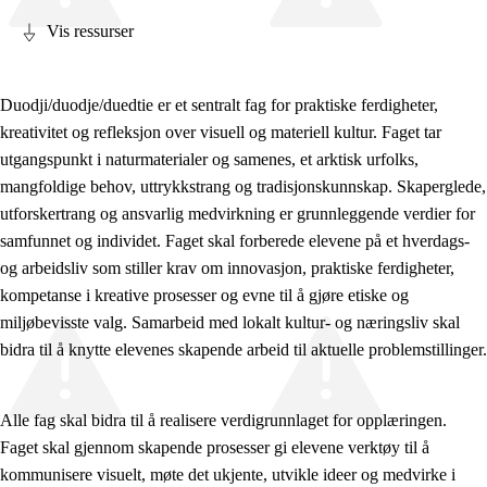
Vis ressurser
Duodji/duodje/duedtie er et sentralt fag for praktiske ferdigheter,
kreativitet og refleksjon over visuell og materiell kultur. Faget tar
Fagets relevans og sentrale verdier
utgangspunkt i naturmaterialer og samenes, et arktisk urfolks,
Kjerneelementer
mangfoldige behov, uttrykkstrang og tradisjonskunnskap. Skaperglede,
utforskertrang og ansvarlig medvirkning er grunnleggende verdier for
Tverrfaglige temaer
samfunnet og individet. Faget skal forberede elevene på et hverdags-
Grunnleggende ferdigheter
og arbeidsliv som stiller krav om innovasjon, praktiske ferdigheter,
kompetanse i kreative prosesser og evne til å gjøre etiske og
miljøbevisste valg. Samarbeid med lokalt kultur- og næringsliv skal
bidra til å knytte elevenes skapende arbeid til aktuelle problemstillinger.
Alle fag skal bidra til å realisere verdigrunnlaget for opplæringen.
Faget skal gjennom skapende prosesser gi elevene verktøy til å
kommunisere visuelt, møte det ukjente, utvikle ideer og medvirke i