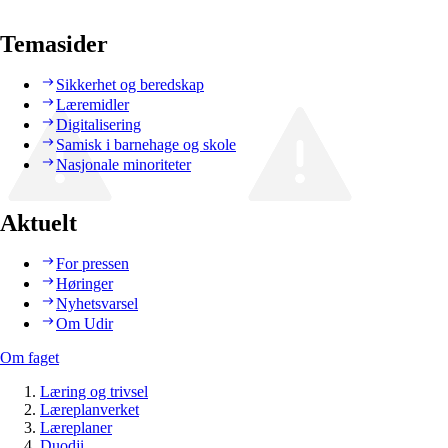
Temasider
Sikkerhet og beredskap
Læremidler
Digitalisering
Samisk i barnehage og skole
Nasjonale minoriteter
Aktuelt
For pressen
Høringer
Nyhetsvarsel
Om Udir
Om faget
Læring og trivsel
Læreplanverket
Læreplaner
Duodji