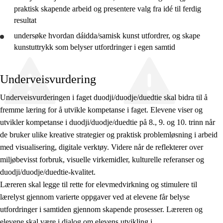
praktisk skapende arbeid og
presentere
valg fra idé til ferdig
resultat
undersøke hvordan dáidda/samisk kunst utfordrer, og skape
kunstuttrykk som belyser utfordringer i egen samtid
Underveisvurdering
Underveisvurderingen i faget duodji/duodje/duedtie skal bidra til å
fremme læring for å utvikle kompetanse i faget. Elevene viser og
utvikler kompetanse i duodji/duodje/duedtie på 8., 9. og 10. trinn når
de bruker ulike kreative strategier og praktisk problemløsning i arbeid
med visualisering, digitale verktøy. Videre når de reflekterer over
miljøbevisst forbruk, visuelle virkemidler, kulturelle referanser og
duodji/duodje/duedtie-kvalitet.
Læreren skal legge til rette for elevmedvirkning og stimulere til
lærelyst gjennom varierte oppgaver ved at elevene får belyse
utfordringer i samtiden gjennom skapende prosesser. Læreren og
elevene skal være i dialog om elevens utvikling i