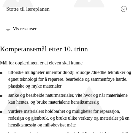
Støtte til læreplanen
Vis ressurser
Fagets relevans og sentrale verdier
Kompetansemål etter 10. trinn
Kjerneelementer
Tverrfaglige temaer
Mål for opplæringen er at eleven skal kunne
Grunnleggende ferdigheter
utforske
muligheter innenfor duodji-/duodje-/duedtie-teknikker og
egnet teknologi for å reparere, bearbeide og sammenføye harde,
plastiske og myke materialer
sanke og bearbeide naturmaterialer, vite hvor og når materialene
kan hentes, og
bruke
materialene hensiktsmessig
2. trinn
vurdere
materialers holdbarhet og muligheter for reparasjon,
4. trinn
redesign og gjenbruk, og
bruke
ulike verktøy og materialer på en
hensiktsmessig og miljøbevisst måte
7. trinn