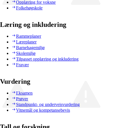
Opplæring for voksne
Folkehøgskole
Læring og inkludering
Rammeplaner
Læreplaner
Barnehagemiljø
Skolemiljø
Tilpasset opplæring og inkludering
Fravær
Vurdering
Eksamen
Prøver
Standpunkt- og underveisvurdering
Vitnemål og kompetansebevis
Tall og forskning