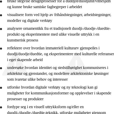
bruke
stegvise designprosesser for å duddjot/duodjuhit/vitnesjidh
10. trinn
og kunne
bruke
samiske fagbegreper i arbeidet
visualisere form ved hjelp av frihåndstegninger, arbeidstegninger,
modeller og digitale verktøy
analysere
ornamentikk fra et tradisjonelt duodji-/duodje-/duedtie-
produkt og eksperimentere med ulike visuelle uttrykk i en
kunstnerisk prosess
reflektere
over hvordan immateriell kulturarv gjenspeiles i
duodji/duodje/duedtie, og eksperimentere med kulturelle referanser
i eget skapende arbeid
undersøke hvordan identitet og stedstilhørighet kommuniseres i
arkitektur og gjenstander, og modellere arkitektoniske løsninger
som ivaretar ulike behov og interesser
utforske
hvordan digitale verktøy og ny teknologi kan gi
muligheter for kommunikasjonsformer og opplevelser i skapende
prosesser og produkter
fordype seg i en visuell uttrykksform og/eller en
duodji-/duodje-/duedtie-teknikk,
utforske
muligheter gjennom