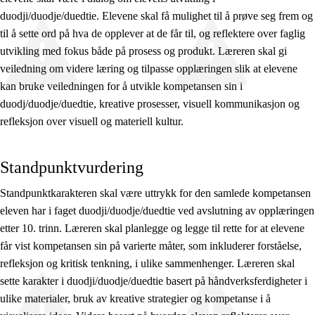
duodji/duodje/duedtie. Elevene skal få mulighet til å prøve seg frem og
til å sette ord på hva de opplever at de får til, og reflektere over faglig
utvikling med fokus både på prosess og produkt. Læreren skal gi
veiledning om videre læring og tilpasse opplæringen slik at elevene
kan bruke veiledningen for å utvikle kompetansen sin i
duodj/duodje/duedtie, kreative prosesser, visuell kommunikasjon og
refleksjon over visuell og materiell kultur.
Standpunktvurdering
Standpunktkarakteren skal være uttrykk for den samlede kompetansen
eleven har i faget duodji/duodje/duedtie ved avslutning av opplæringen
etter 10. trinn. Læreren skal planlegge og legge til rette for at elevene
får vist kompetansen sin på varierte måter, som inkluderer forståelse,
refleksjon og kritisk tenkning, i ulike sammenhenger. Læreren skal
sette karakter i duodji/duodje/duedtie basert på håndverksferdigheter i
ulike materialer, bruk av kreative strategier og kompetanse i å