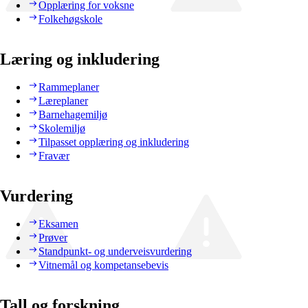
Opplæring for voksne
Folkehøgskole
Læring og inkludering
Rammeplaner
Læreplaner
Barnehagemiljø
Skolemiljø
Tilpasset opplæring og inkludering
Fravær
Vurdering
Eksamen
Prøver
Standpunkt- og underveisvurdering
Vitnemål og kompetansebevis
Tall og forskning