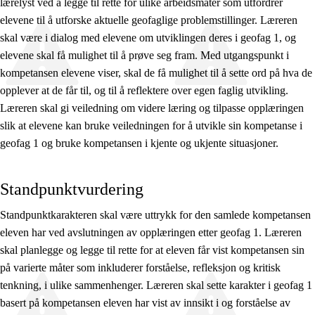
lærelyst ved å legge til rette for ulike arbeidsmåter som utfordrer
elevene til å utforske aktuelle geofaglige problemstillinger. Læreren
skal være i dialog med elevene om utviklingen deres i geofag 1, og
elevene skal få mulighet til å prøve seg fram. Med utgangspunkt i
kompetansen elevene viser, skal de få mulighet til å sette ord på hva de
opplever at de får til, og til å reflektere over egen faglig utvikling.
Læreren skal gi veiledning om videre læring og tilpasse opplæringen
slik at elevene kan bruke veiledningen for å utvikle sin kompetanse i
geofag 1 og bruke kompetansen i kjente og ukjente situasjoner.
Standpunktvurdering
Standpunktkarakteren skal være uttrykk for den samlede kompetansen
eleven har ved avslutningen av opplæringen etter geofag 1. Læreren
skal planlegge og legge til rette for at eleven får vist kompetansen sin
på varierte måter som inkluderer forståelse, refleksjon og kritisk
tenkning, i ulike sammenhenger. Læreren skal sette karakter i geofag 1
basert på kompetansen eleven har vist av innsikt i og forståelse av