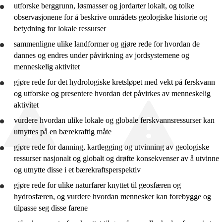
utforske
berggrunn, løsmasser og jordarter lokalt, og
tolke
observasjonene for å
beskrive
områdets geologiske historie og
betydning for lokale ressurser
sammenligne
ulike landformer og
gjøre rede for
hvordan de
dannes og endres under påvirkning av jordsystemene og
menneskelig aktivitet
gjøre rede for
det hydrologiske kretsløpet med vekt på ferskvann
og
utforske
og
presentere
hvordan det påvirkes av menneskelig
aktivitet
vurdere
hvordan ulike lokale og globale ferskvannsressurser kan
utnyttes på en bærekraftig måte
gjøre rede for
danning, kartlegging og utvinning av geologiske
ressurser nasjonalt og globalt og
drøfte
konsekvenser av å utvinne
og utnytte disse i et bærekraftsperspektiv
gjøre rede for
ulike naturfarer knyttet til geosfæren og
hydrosfæren, og
vurdere
hvordan mennesker kan forebygge og
tilpasse seg disse farene