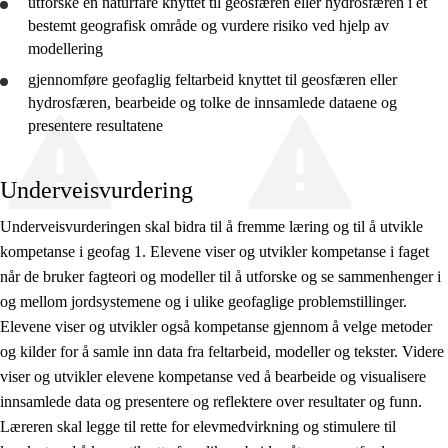
utforske
en naturfare knyttet til geosfæren eller hydrosfæren i et
bestemt geografisk område og
vurdere
risiko ved hjelp av
modellering
gjennomføre
geofaglig feltarbeid knyttet til geosfæren eller
hydrosfæren, bearbeide og
tolke
de innsamlede dataene og
presentere
resultatene
Underveisvurdering
Underveisvurderingen skal bidra til å fremme læring og til å utvikle
kompetanse i geofag 1. Elevene viser og utvikler kompetanse i faget
når de bruker fagteori og modeller til å utforske og se sammenhenger i
og mellom jordsystemene og i ulike geofaglige problemstillinger.
Elevene viser og utvikler også kompetanse gjennom å velge metoder
og kilder for å samle inn data fra feltarbeid, modeller og tekster. Videre
viser og utvikler elevene kompetanse ved å bearbeide og visualisere
innsamlede data og presentere og reflektere over resultater og funn.
Læreren skal legge til rette for elevmedvirkning og stimulere til