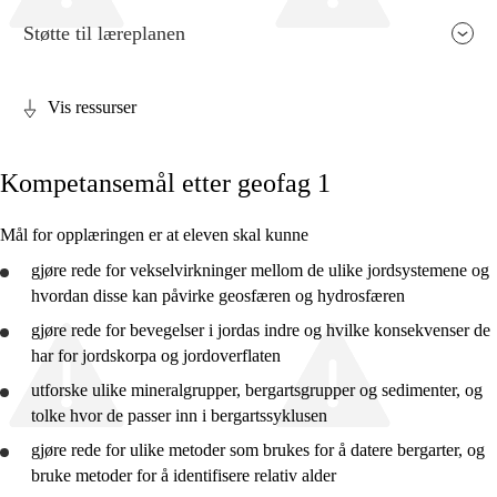
Støtte til læreplanen
Vis ressurser
Fagenes relevans og sentrale verdier
Kompetansemål etter geofag 1
Kjerneelementer
Tverrfaglige temaer
Mål for opplæringen er at eleven skal kunne
Grunnleggende ferdigheter
gjøre rede for
vekselvirkninger mellom de ulike jordsystemene og
hvordan disse kan påvirke geosfæren og hydrosfæren
gjøre rede for
bevegelser i jordas indre og hvilke konsekvenser de
har for jordskorpa og jordoverflaten
utforske
ulike mineralgrupper, bergartsgrupper og sedimenter, og
Geofag X
tolke
hvor de passer inn i bergartssyklusen
Geofag 1
gjøre rede for
ulike metoder som brukes for å datere bergarter, og
bruke
metoder for å identifisere relativ alder
Geofag 2