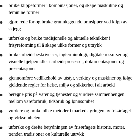
bruke
klippeformer i kombinasjoner, og skape maskuline og
feminine former
gjøre rede for
og
bruke
grunnleggende prinsipper ved klipp av
skjegg
utforske
og
bruke
tradisjonelle og aktuelle teknikker i
frisyreforming til å skape ulike former og uttrykk
bruke
arbeidsbeskrivelser, fagterminologi, digitale ressurser og
visuelle hjelpemidler i arbeidsprosesser, dokumentasjoner og
presentasjoner
gjennomføre
vedlikehold av utstyr, verktøy og maskiner og følge
gjeldende regler for helse, miljø og sikkerhet i alt arbeid
beregne pris på varer og tjenester og
vurdere
sammenhengen
mellom vareforbruk, tidsbruk og lønnsomhet
vurdere
og
bruke
ulike metoder i markedsføringen av frisørfaget
og virksomheten
utforske
og
drøfte
betydningen av frisørfagets historie, moter,
trender, tradisjoner og kulturelle uttrykk