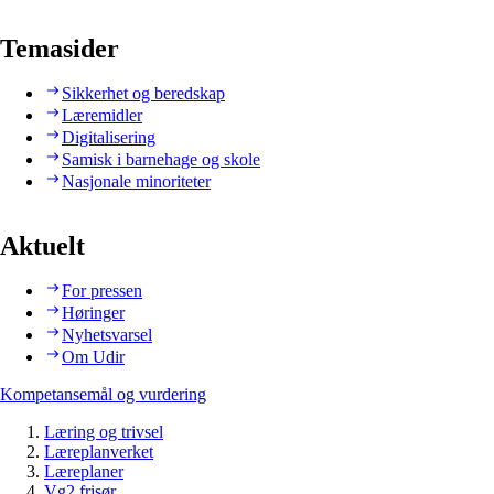
Temasider
Sikkerhet og beredskap
Læremidler
Digitalisering
Samisk i barnehage og skole
Nasjonale minoriteter
Aktuelt
For pressen
Høringer
Nyhetsvarsel
Om Udir
Kompetansemål og vurdering
Læring og trivsel
Læreplanverket
Læreplaner
Vg2 frisør