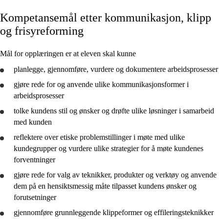
Kompetansemål etter kommunikasjon, klipp
Kjerneelementer
og frisyreforming
Tverrfaglige temaer
Mål for opplæringen er at eleven skal kunne
Grunnleggende ferdigheter
planlegge
,
gjennomføre
,
vurdere
og
dokumentere
arbeidsprosesser
gjøre rede for
og
anvende
ulike kommunikasjonsformer i
arbeidsprosesser
tolke
Kommunikasjon, klipp og frisyreforming
kundens stil og ønsker og
drøfte
ulike løsninger i samarbeid
med kunden
Hår, farge og strukturendring
reflektere
over etiske problemstillinger i møte med ulike
kundegrupper og
vurdere
ulike strategier for å møte kundenes
forventninger
gjøre rede for
valg av teknikker, produkter og verktøy og
anvende
dem på en hensiktsmessig måte tilpasset kundens ønsker og
forutsetninger
gjennomføre
grunnleggende klippeformer og effileringsteknikker