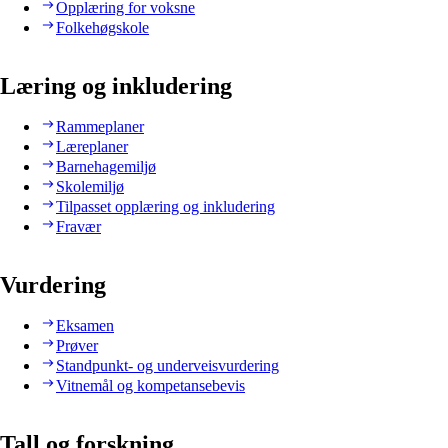
Opplæring for voksne
Folkehøgskole
Læring og inkludering
Rammeplaner
Læreplaner
Barnehagemiljø
Skolemiljø
Tilpasset opplæring og inkludering
Fravær
Vurdering
Eksamen
Prøver
Standpunkt- og underveisvurdering
Vitnemål og kompetansebevis
Tall og forskning