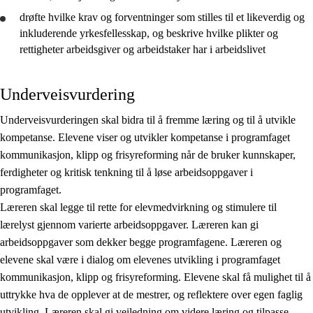
drøfte
hvilke krav og forventninger som stilles til et likeverdig og
inkluderende yrkesfellesskap, og
beskrive
hvilke plikter og
rettigheter arbeidsgiver og arbeidstaker har i arbeidslivet
Underveisvurdering
Underveisvurderingen skal bidra til å fremme læring og til å utvikle
kompetanse. Elevene viser og utvikler kompetanse i programfaget
kommunikasjon, klipp og frisyreforming når de bruker kunnskaper,
ferdigheter og kritisk tenkning til å løse arbeidsoppgaver i
programfaget.
Læreren skal legge til rette for elevmedvirkning og stimulere til
lærelyst gjennom varierte arbeidsoppgaver. Læreren kan gi
arbeidsoppgaver som dekker begge programfagene. Læreren og
elevene skal være i dialog om elevenes utvikling i programfaget
kommunikasjon, klipp og frisyreforming. Elevene skal få mulighet til å
uttrykke hva de opplever at de mestrer, og reflektere over egen faglig
utvikling. Læreren skal gi veiledning om videre læring og tilpasse