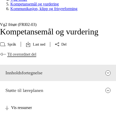
Kompetansemål og vurdering
Kommunikasjon, klipp og frisyreforming
Vg2 frisør (FRI02‑03)
Kompetansemål og vurdering
Språk
Last ned
Del
Til overordnet del
Innholdsfortegnelse
Støtte til læreplanen
Vis ressurser
Fagenes relevans og sentrale verdier