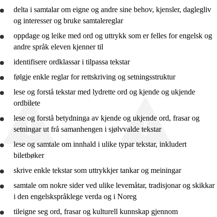
delta i samtalar om eigne og andre sine behov, kjensler, daglegliv
10. trinn
og interesser og
bruke
samtalereglar
Vg1 YF
oppdage og leike med ord og uttrykk som er felles for engelsk og
andre språk eleven kjenner til
Vg1 SF
identifisere ordklassar i tilpassa tekstar
følgje enkle reglar for rettskriving og setningsstruktur
lese og
forstå
tekstar med lydrette ord og kjende og ukjende
ordbilete
lese og
forstå
betydninga av kjende og ukjende ord, frasar og
setningar ut frå samanhengen i sjølvvalde tekstar
lese og samtale om innhald i ulike typar tekstar, inkludert
biletbøker
skrive enkle tekstar som uttrykkjer tankar og meiningar
samtale om nokre sider ved ulike levemåtar, tradisjonar og skikkar
i den engelskspråklege verda og i Noreg
tileigne seg ord, frasar og kulturell kunnskap gjennom