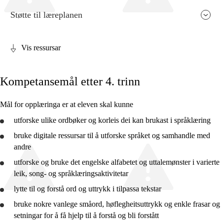
Støtte til læreplanen
Vis ressursar
Fagrelevans og sentrale verdiar
Kompetansemål etter 4. trinn
Kjerneelement
Tverrfaglege tema
Mål for opplæringa er at eleven skal kunne
Grunnleggjande ferdigheiter
utforske
ulike ordbøker og korleis dei kan brukast i språklæring
bruke
digitale ressursar til å
utforske
språket og samhandle med
andre
utforske
og
bruke
det engelske alfabetet og uttalemønster i varierte
leik, song- og språklæringsaktivitetar
2. trinn
lytte
til og
forstå
ord og uttrykk i tilpassa tekstar
4. trinn
bruke
nokre vanlege småord, høflegheitsuttrykk og enkle frasar og
7. trinn
setningar for å få hjelp til å
forstå
og bli forstått