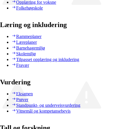
Opplæring for voksne
Folkehøgskole
Læring og inkludering
Rammeplaner
Læreplaner
Barnehagemiljø
Skolemiljø
Tilpasset opplæring og inkludering
Fravær
Vurdering
Eksamen
Prøver
Standpunkt- og underveisvurdering
Vitnemål og kompetansebevis
Tall og forskning