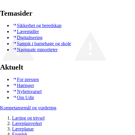
Temasider
Sikkerhet og beredskap
Læremidler
Digitalisering
Samisk i barnehage og skole
Nasjonale minoriteter
Aktuelt
For pressen
Høringer
Nyhetsvarsel
Om Udir
Kompetansemål og vurdering
Læring og trivsel
Læreplanverket
Læreplanar
Engelsk