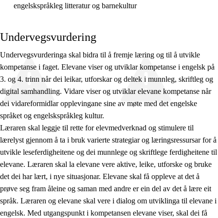
engelskspråkleg litteratur og barnekultur
Undervegsvurdering
Undervegsvurderinga skal bidra til å fremje læring og til å utvikle
kompetanse i faget. Elevane viser og utviklar kompetanse i engelsk på
3. og 4. trinn når dei leikar, utforskar og deltek i munnleg, skriftleg og
digital samhandling. Vidare viser og utviklar elevane kompetanse når
dei vidareformidlar opplevingane sine av møte med det engelske
språket og engelskspråkleg kultur.
Læraren skal leggje til rette for elevmedverknad og stimulere til
lærelyst gjennom å ta i bruk varierte strategiar og læringsressursar for å
utvikle leseferdigheitene og dei munnlege og skriftlege ferdigheitene til
elevane. Læraren skal la elevane vere aktive, leike, utforske og bruke
det dei har lært, i nye situasjonar. Elevane skal få oppleve at det å
prøve seg fram åleine og saman med andre er ein del av det å lære eit
språk. Læraren og elevane skal vere i dialog om utviklinga til elevane i
engelsk. Med utgangspunkt i kompetansen elevane viser, skal dei få