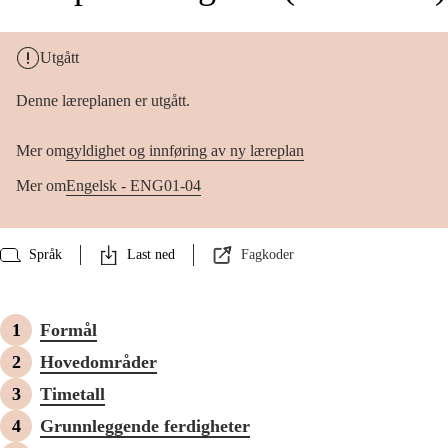
Utgått
Denne læreplanen er utgått.
Mer om
gyldighet og innføring av ny læreplan
Mer om
Engelsk - ENG01-04
Språk
Last ned
Fagkoder
Formål
Hovedområder
Timetall
Grunnleggende ferdigheter