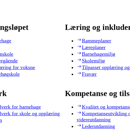
ngsløpet
Læring og inklude
ehage
Rammeplaner
Læreplaner
nskole
Barnehagemiljø
regående
Skolemiljø
æring for voksne
Tilpasset opplæring og
ehøgskole
Fravær
rk
Kompetanse og til
lverk for barnehage
Kvalitet og kompetans
lverk for skole og opplæring
Kompetanseutvikling 
videreutdanning
n
Lederutdanning