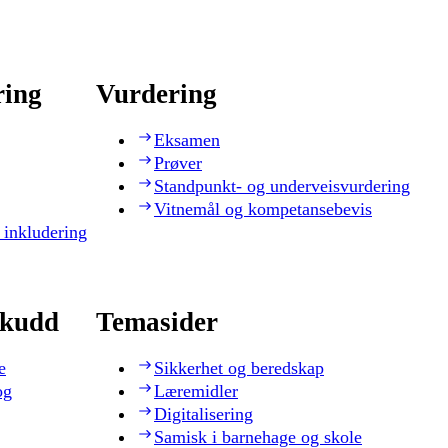
ring
Vurdering
Eksamen
Prøver
Standpunkt- og underveisvurdering
Vitnemål og kompetansebevis
 inkludering
skudd
Temasider
e
Sikkerhet og beredskap
og
Læremidler
Digitalisering
Samisk i barnehage og skole