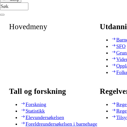
Hovedmeny
Utdanni
Barn
SFO
Grun
Vide
Oppl
Folk
Tall og forskning
Regelve
Forskning
Rege
Statistikk
Rege
Elevundersøkelsen
Tilsy
Foreldreundersøkelsen i barnehage