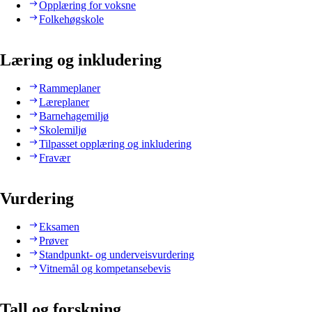
Opplæring for voksne
Folkehøgskole
Læring og inkludering
Rammeplaner
Læreplaner
Barnehagemiljø
Skolemiljø
Tilpasset opplæring og inkludering
Fravær
Vurdering
Eksamen
Prøver
Standpunkt- og underveisvurdering
Vitnemål og kompetansebevis
Tall og forskning