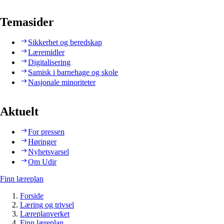
Temasider
Sikkerhet og beredskap
Læremidler
Digitalisering
Samisk i barnehage og skole
Nasjonale minoriteter
Aktuelt
For pressen
Høringer
Nyhetsvarsel
Om Udir
Finn læreplan
Forside
Læring og trivsel
Læreplanverket
Finn læreplan