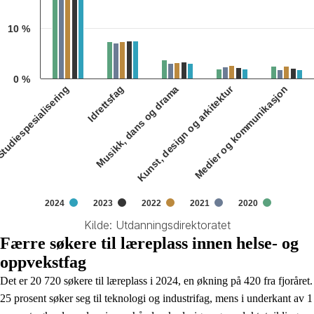
10 %
0 %
Kunst, design og arkitektur
tudiespesialisering
Idrettsfag
Musikk, dans og drama
Medier og kommunikasjon
2024
2023
2022
2021
2020
Kilde: Utdanningsdirektoratet
End of interactive chart.
Færre søkere til læreplass innen helse- og
oppvekstfag
Det er 20 720 søkere til læreplass i 2024, en økning på 420 fra fjoråret.
25 prosent søker seg til teknologi og industrifag, mens i underkant av 1