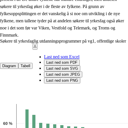
søkere til yrkesfag øker i de fleste av fylkene. På grunn av
fylkesoppsplittingen er det vanskelig å si noe om utvikling i de nye
fylkene, men tallene tyder på at andelen søkere til yrkesfag også øker
noe i det som før var Viken, Vestfold og Telemark, og Troms og
Finnmark.
Søkere til yrkesfaglig utdanningsprogrammer på vg1, offentlige skoler
Last ned som Excel
Last ned som PDF
Diagram
Tabell
Last ned som SVG
Last ned som JPEG
Last ned som PNG
Chart
Bar chart with 16 bars.
Kilde: Utdanningsdirektoratet
The chart has 1 X axis displaying categories.
60 %
The chart has 1 Y axis displaying 1. Data ranges from 27.5 to 71.