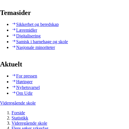
Temasider
Sikkerhet og beredskap
Læremidler
Digitalisering
Samisk i barnehage og skole
Nasjonale minoriteter
Aktuelt
For pressen
Høringer
Nyhetsvarsel
Om Udir
Videregående skole
Forside
Statistikk
Videregående skole
Flere søker yrkesfag