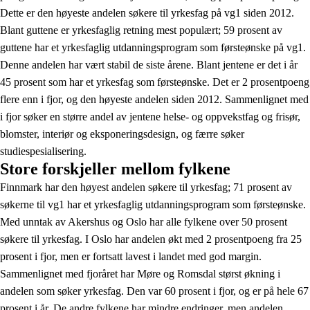
Dette er den høyeste andelen søkere til yrkesfag på vg1 siden 2012.
Blant guttene er yrkesfaglig retning mest populært; 59 prosent av
guttene har et yrkesfaglig utdanningsprogram som førsteønske på vg1.
Denne andelen har vært stabil de siste årene. Blant jentene er det i år
45 prosent som har et yrkesfag som førsteønske. Det er 2 prosentpoeng
flere enn i fjor, og den høyeste andelen siden 2012. Sammenlignet med
i fjor søker en større andel av jentene helse- og oppvekstfag og frisør,
blomster, interiør og eksponeringsdesign, og færre søker
studiespesialisering.
Store forskjeller mellom fylkene
Finnmark har den høyest andelen søkere til yrkesfag; 71 prosent av
søkerne til vg1 har et yrkesfaglig utdanningsprogram som førsteønske.
Med unntak av Akershus og Oslo har alle fylkene over 50 prosent
søkere til yrkesfag. I Oslo har andelen økt med 2 prosentpoeng fra 25
prosent i fjor, men er fortsatt lavest i landet med god margin.
Sammenlignet med fjoråret har Møre og Romsdal størst økning i
andelen som søker yrkesfag. Den var 60 prosent i fjor, og er på hele 67
prosent i år. De andre fylkene har mindre endringer, men andelen