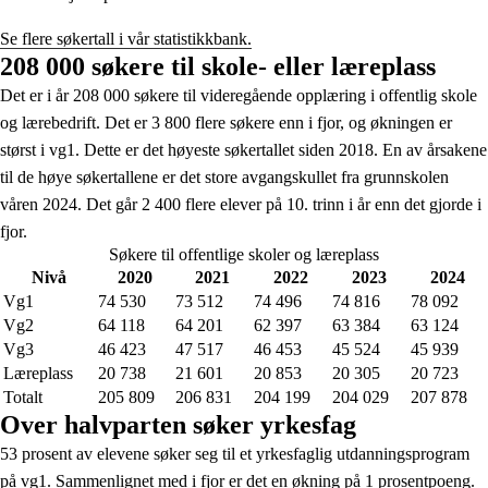
Se flere søkertall i vår statistikkbank.
208 000 søkere til skole- eller læreplass
Det er i år 208 000 søkere til videregående opplæring i offentlig skole
og lærebedrift. Det er 3 800 flere søkere enn i fjor, og økningen er
størst i vg1. Dette er det høyeste søkertallet siden 2018. En av årsakene
til de høye søkertallene er det store avgangskullet fra grunnskolen
våren 2024. Det går 2 400 flere elever på 10. trinn i år enn det gjorde i
fjor.
Søkere til offentlige skoler og læreplass
Nivå
2020
2021
2022
2023
2024
Vg1
74 530
73 512
74 496
74 816
78 092
Vg2
64 118
64 201
62 397
63 384
63 124
Vg3
46 423
47 517
46 453
45 524
45 939
Læreplass
20 738
21 601
20 853
20 305
20 723
Totalt
205 809
206 831
204 199
204 029
207 878
Over halvparten søker yrkesfag
53 prosent av elevene søker seg til et yrkesfaglig utdanningsprogram
på vg1. Sammenlignet med i fjor er det en økning på 1 prosentpoeng.