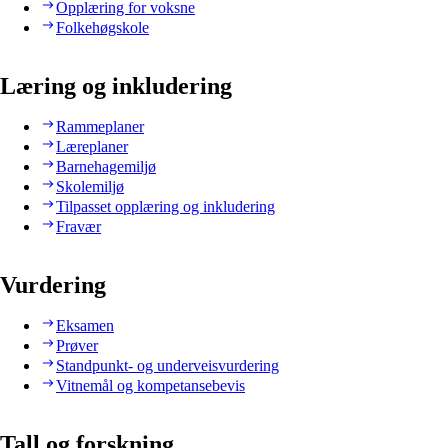
Opplæring for voksne
Folkehøgskole
Læring og inkludering
Rammeplaner
Læreplaner
Barnehagemiljø
Skolemiljø
Tilpasset opplæring og inkludering
Fravær
Vurdering
Eksamen
Prøver
Standpunkt- og underveisvurdering
Vitnemål og kompetansebevis
Tall og forskning