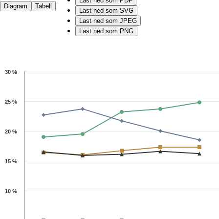
Last ned som PDF
Diagram
Tabell
Last ned som SVG
Last ned som JPEG
Last ned som PNG
Chart
30 %
Line chart with 6 lines.
Kilde: Utdanningsdirektoratet
The chart has 1 X axis displaying categories.
25 %
The chart has 1 Y axis displaying 1. Data ranges from 3.2 to 24.8.
20 %
15 %
10 %