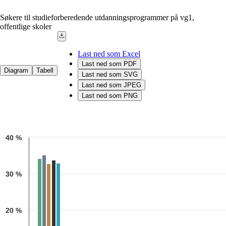
Søkere til studieforberedende utdanningsprogrammer på vg1,
offentlige skoler
Last ned som Excel
Last ned som PDF
Diagram
Tabell
Last ned som SVG
Last ned som JPEG
Last ned som PNG
Chart
40 %
Bar chart with 5 data series.
Kilde: Utdanningsdirektoratet
The chart has 1 X axis displaying categories.
The chart has 1 Y axis displaying 1. Data ranges from 1.8 to 35.1.
30 %
20 %