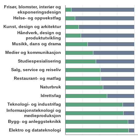
Frisør, blomster, interiør og
Bar chart with 2 data series.
eksponeringsdesign
Kilde: Utdanningsdirektoratet
Helse- og oppvekstfag
The chart has 1 X axis displaying categories.
The chart has 1 Y axis displaying 1. Data ranges from 8.4 to 100.
Kunst, design og arkitektur
Håndverk, design og
produktutvikling
Musikk, dans og drama
Medier og kommunikasjon
Studiespesialisering
Salg, service og reiseliv
Restaurant- og matfag
Naturbruk
Idrettsfag
Teknologi- og industrifag
Informasjonsteknologi og
medieproduksjon
Bygg- og anleggsteknikk
Elektro og datateknologi