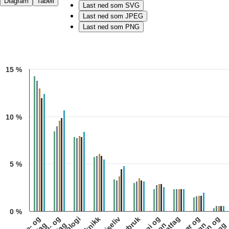
Diagram
Tabell
Last ned som SVG
Last ned som JPEG
Last ned som PNG
Chart
15 %
Bar chart with 5 data series.
Kilde: Utdanningsdirektoratet
The chart has 1 X axis displaying categories.
The chart has 1 Y axis displaying 1. Data ranges from 0.4 to 14.3.
10 %
5 %
0 %