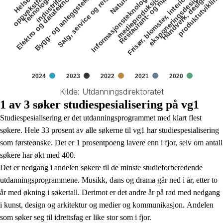
Helse- og
Elektro og datateknologi
Teknologi- og
Bygg- og anleggsteknikk
Salg, service og reiseliv
Informasjonsteknologi og
Naturbruk
Restaurant- og matfag
Frisør, blomster, interiør og
Håndverk, design og
oppvekstfag
industrifag
medieproduksjon
eksponeringsdesign
produktutvikling
2024
2023
2022
2021
2020
Kilde: Utdanningsdirektoratet
End of interactive chart.
1 av 3 søker studiespesialisering på vg1
Studiespesialisering er det utdanningsprogrammet med klart flest
søkere. Hele 33 prosent av alle søkerne til vg1 har studiespesialisering
som førsteønske. Det er 1 prosentpoeng lavere enn i fjor, selv om antall
søkere har økt med 400.
Det er nedgang i andelen søkere til de minste studieforberedende
utdanningsprogrammene. Musikk, dans og drama går ned i år, etter to
år med økning i søkertall. Derimot er det andre år på rad med nedgang
i kunst, design og arkitektur og medier og kommunikasjon. Andelen
som søker seg til idrettsfag er like stor som i fjor.