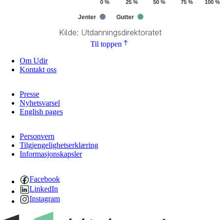
0 %
25 %
50 %
75 %
100 %
Jenter
Gutter
Kilde: Utdanningsdirektoratet
End of interactive chart.
Til toppen
Om Udir
Kontakt oss
Presse
Nyhetsvarsel
English pages
Personvern
Tilgjengelighetserklæring
Informasjonskapsler
Facebook
LinkedIn
Instagram