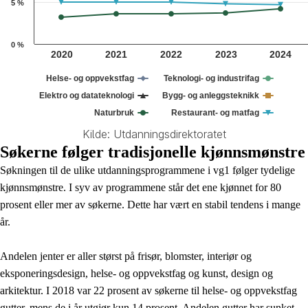
5 %
0 %
2020
2021
2022
2023
2024
Helse- og oppvekstfag
Teknologi- og industrifag
Elektro og datateknologi
Bygg- og anleggsteknikk
Naturbruk
Restaurant- og matfag
Kilde: Utdanningsdirektoratet
End of interactive chart.
Søkerne følger tradisjonelle kjønnsmønstre
Søkningen til de ulike utdanningsprogrammene i vg1 følger tydelige
kjønnsmønstre. I syv av programmene står det ene kjønnet for 80
prosent eller mer av søkerne. Dette har vært en stabil tendens i mange
år.
Andelen jenter er aller størst på frisør, blomster, interiør og
eksponeringsdesign, helse- og oppvekstfag og kunst, design og
arkitektur. I 2018 var 22 prosent av søkerne til helse- og oppvekstfag
gutter, mens de i år utgjør kun 14 prosent. Andelen gutter har sunket