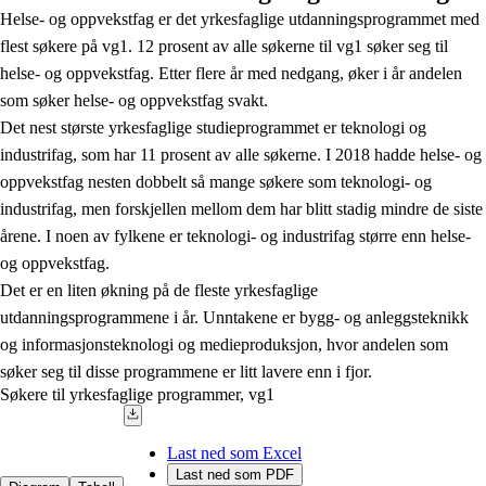
Helse- og oppvekstfag er det yrkesfaglige utdanningsprogrammet med
flest søkere på vg1. 12 prosent av alle søkerne til vg1 søker seg til
helse- og oppvekstfag. Etter flere år med nedgang, øker i år andelen
som søker helse- og oppvekstfag svakt.
Det nest største yrkesfaglige studieprogrammet er teknologi og
industrifag, som har 11 prosent av alle søkerne. I 2018 hadde helse- og
oppvekstfag nesten dobbelt så mange søkere som teknologi- og
industrifag, men forskjellen mellom dem har blitt stadig mindre de siste
årene. I noen av fylkene er teknologi- og industrifag større enn helse-
og oppvekstfag.
Det er en liten økning på de fleste yrkesfaglige
utdanningsprogrammene i år. Unntakene er bygg- og anleggsteknikk
og informasjonsteknologi og medieproduksjon, hvor andelen som
søker seg til disse programmene er litt lavere enn i fjor.
Søkere til yrkesfaglige programmer, vg1
Last ned som Excel
Last ned som PDF