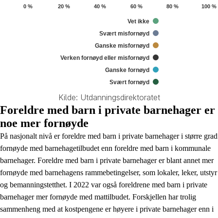
0 %
20 %
40 %
60 %
80 %
100 %
Vet ikke
Svært misfornøyd
Ganske misfornøyd
Verken fornøyd eller misfornøyd
Ganske fornøyd
Svært fornøyd
Kilde: Utdanningsdirektoratet
End of interactive chart.
Foreldre med barn i private barnehager er
noe mer fornøyde
På nasjonalt nivå er foreldre med barn i private barnehager i større grad
fornøyde med barnehagetilbudet enn foreldre med barn i kommunale
barnehager. Foreldre med barn i private barnehager er blant annet mer
fornøyde med barnehagens rammebetingelser, som lokaler, leker, utstyr
og bemanningstetthet. I 2022 var også foreldrene med barn i private
barnehager mer fornøyde med mattilbudet. Forskjellen har trolig
sammenheng med at kostpengene er høyere i private barnehager enn i