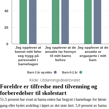
40
20
0
Jeg opplever at
Jeg opplever at de
Jeg opplever at de
barnet mitt føler
ansatte tar hensyn
ansatte er
seg trygg på
til mitt barns
engasjerte i mitt
personalet i
behov
barn
barnehagen
Barn 3 år og eldre
Barn 0-2 år
Kilde: Utdanningsdirektoratet
End of interactive chart.
Foreldre er tilfredse med tilvenning og
forberedelser til skolestart
51,5 prosent har svart at barna enten har begynt i barnehage for første
gang eller byttet avdeling i løpet av det siste året. 5,9 prosent av barna