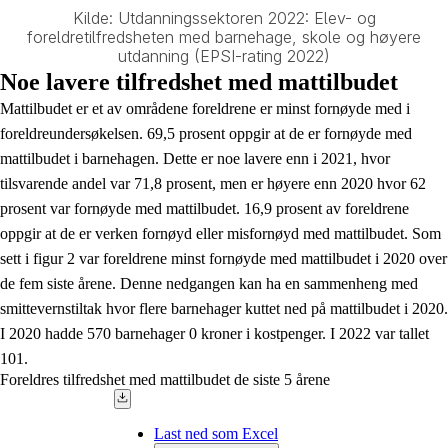
Kilde: Utdanningssektoren 2022: Elev- og
foreldretilfredsheten med barnehage, skole og høyere
utdanning (EPSI-rating 2022)
End of interactive chart.
Noe lavere tilfredshet med mattilbudet
Mattilbudet er et av områdene foreldrene er minst fornøyde med i
foreldreundersøkelsen. 69,5 prosent oppgir at de er fornøyde med
mattilbudet i barnehagen. Dette er noe lavere enn i 2021, hvor
tilsvarende andel var 71,8 prosent, men er høyere enn 2020 hvor 62
prosent var fornøyde med mattilbudet. 16,9 prosent av foreldrene
oppgir at de er verken fornøyd eller misfornøyd med mattilbudet. Som
sett i figur 2 var foreldrene minst fornøyde med mattilbudet i 2020 over
de fem siste årene. Denne nedgangen kan ha en sammenheng med
smittevernstiltak hvor flere barnehager kuttet ned på mattilbudet i 2020.
I 2020 hadde 570 barnehager 0 kroner i kostpenger. I 2022 var tallet
101.
Foreldres tilfredshet med mattilbudet de siste 5 årene
Last ned som Excel