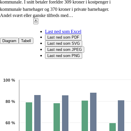
kommunale. I snitt betaler foreldre 309 kroner i kostpenger i
kommunale barnehager og 370 kroner i private barnehager.
Andel svært eller ganske tilfreds med…
Last ned som Excel
Last ned som PDF
Diagram
Tabell
Last ned som SVG
Last ned som JPEG
Last ned som PNG
Chart
100 %
Bar chart with 2 data series.
Kilde: Utdanningsdirektoratet
The chart has 1 X axis displaying categories.
The chart has 1 Y axis displaying 1. Data ranges from 59.7 to 88.2.
80 %
60 %