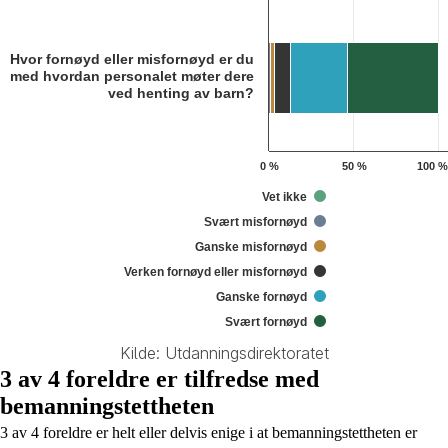
Hvor fornøyd eller misfornøyd er du
med hvordan personalet møter dere
ved henting av barn?
0 %
50 %
100 %
Vet ikke
Svært misfornøyd
Ganske misfornøyd
Verken fornøyd eller misfornøyd
Ganske fornøyd
Svært fornøyd
Kilde: Utdanningsdirektoratet
End of interactive chart.
3 av 4 foreldre er tilfredse med
bemanningstettheten
3 av 4 foreldre er helt eller delvis enige i at bemanningstettheten er