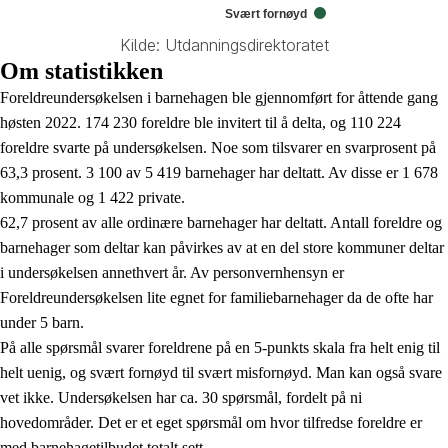
Svært fornøyd
Kilde: Utdanningsdirektoratet
End of interactive chart.
Om statistikken
Foreldreundersøkelsen i barnehagen ble gjennomført for åttende gang
høsten 2022. 174 230 foreldre ble invitert til å delta, og 110 224
foreldre svarte på undersøkelsen. Noe som tilsvarer en svarprosent på
63,3 prosent. 3 100 av 5 419 barnehager har deltatt. Av disse er 1 678
kommunale og 1 422 private.
62,7 prosent av alle ordinære barnehager har deltatt. Antall foreldre og
barnehager som deltar kan påvirkes av at en del store kommuner deltar
i undersøkelsen annethvert år. Av personvernhensyn er
Foreldreundersøkelsen lite egnet for familiebarnehager da de ofte har
under 5 barn.
På alle spørsmål svarer foreldrene på en 5-punkts skala fra helt enig til
helt uenig, og svært fornøyd til svært misfornøyd. Man kan også svare
vet ikke. Undersøkelsen har ca. 30 spørsmål, fordelt på ni
hovedområder. Det er et eget spørsmål om hvor tilfredse foreldre er
med barnehagetilbudet totalt sett.