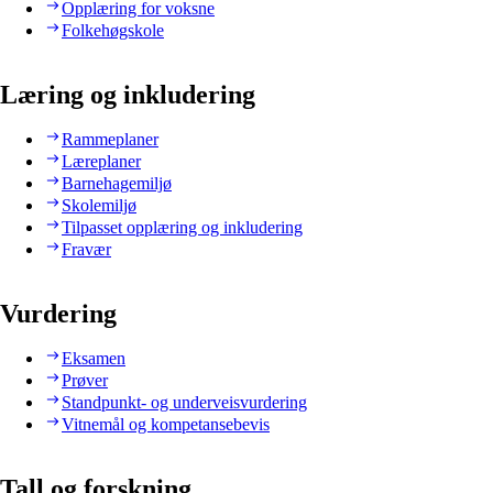
Opplæring for voksne
Folkehøgskole
Læring og inkludering
Rammeplaner
Læreplaner
Barnehagemiljø
Skolemiljø
Tilpasset opplæring og inkludering
Fravær
Vurdering
Eksamen
Prøver
Standpunkt- og underveisvurdering
Vitnemål og kompetansebevis
Tall og forskning