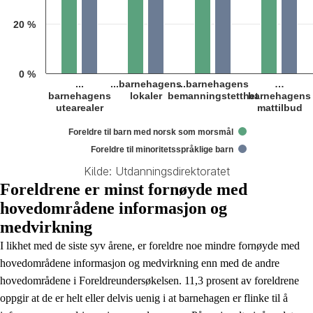
20 %
0 %
...
...barnehagens
...barnehagens
…
barnehagens
lokaler
bemanningstetthet
barnehagens
utearealer
mattilbud
Foreldre til barn med norsk som morsmål
Foreldre til minoritetsspråklige barn
Kilde: Utdanningsdirektoratet
End of interactive chart.
Foreldrene er minst fornøyde med
hovedområdene informasjon og
medvirkning
I likhet med de siste syv årene, er foreldre noe mindre fornøyde med
hovedområdene informasjon og medvirkning enn med de andre
hovedområdene i Foreldreundersøkelsen. 11,3 prosent av foreldrene
oppgir at de er helt eller delvis uenig i at barnehagen er flinke til å