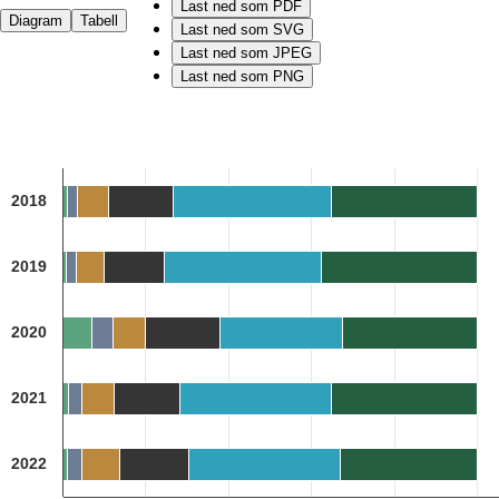
Last ned som PDF
Diagram
Tabell
Last ned som SVG
Last ned som JPEG
Last ned som PNG
Chart
Bar chart with 6 data series.
2018
Kilde: Utdanningsdirektoratet
The chart has 1 X axis displaying categories.
The chart has 1 Y axis displaying 1. Data ranges from 0.9 to 100.1.
2019
2020
2021
2022