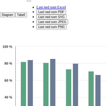
Last ned som Excel
Last ned som PDF
Diagram
Tabell
Last ned som SVG
Last ned som JPEG
Last ned som PNG
Chart
100 %
Bar chart with 2 data series.
Kilde: Utdanningsdirektoratet
The chart has 1 X axis displaying categories.
The chart has 1 Y axis displaying 1. Data ranges from 66.4 to 85.5.
80 %
60 %
40 %