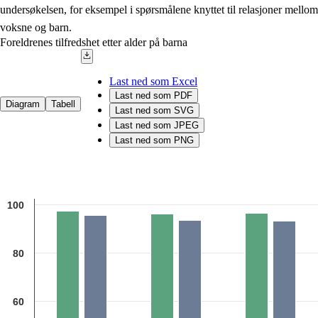
undersøkelsen, for eksempel i spørsmålene knyttet til relasjoner mellom
voksne og barn.
Foreldrenes tilfredshet etter alder på barna
Last ned som Excel
Last ned som PDF
Diagram
Tabell
Last ned som SVG
Last ned som JPEG
Last ned som PNG
Chart
100
Bar chart with 2 data series.
Kilde: Utdanningsdirektoratet
The chart has 1 X axis displaying categories.
The chart has 1 Y axis displaying 1. Data ranges from 93.4 to 97.5.
80
60