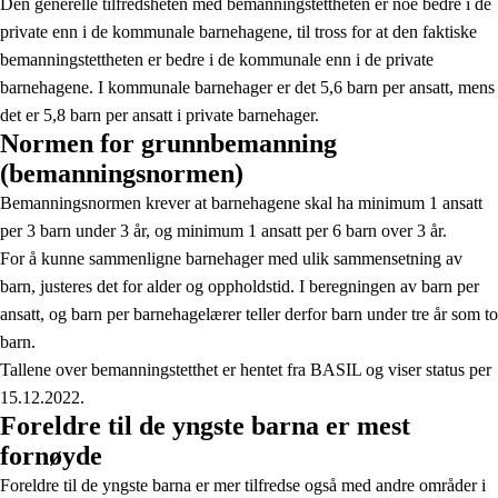
Den generelle tilfredsheten med bemanningstettheten er noe bedre i de
private enn i de kommunale barnehagene, til tross for at den faktiske
bemanningstettheten er bedre i de kommunale enn i de private
barnehagene. I kommunale barnehager er det 5,6 barn per ansatt, mens
det er 5,8 barn per ansatt i private barnehager.
Normen for grunnbemanning
(bemanningsnormen)
Bemanningsnormen krever at barnehagene skal ha minimum 1 ansatt
per 3 barn under 3 år, og minimum 1 ansatt per 6 barn over 3 år.
For å kunne sammenligne barnehager med ulik sammensetning av
barn, justeres det for alder og oppholdstid. I beregningen av barn per
ansatt, og barn per barnehagelærer teller derfor barn under tre år som to
barn.
Tallene over bemanningstetthet er hentet fra BASIL og viser status per
15.12.2022.
Foreldre til de yngste barna er mest
fornøyde
Foreldre til de yngste barna er mer tilfredse også med andre områder i