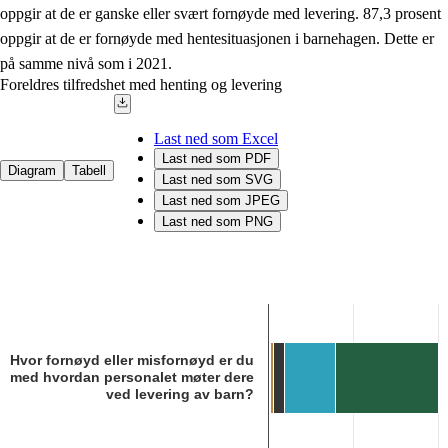
oppgir at de er ganske eller svært fornøyde med levering. 87,3 prosent
oppgir at de er fornøyde med hentesituasjonen i barnehagen. Dette er
på samme nivå som i 2021.
Foreldres tilfredshet med henting og levering
Last ned som Excel
Last ned som PDF
Diagram
Tabell
Last ned som SVG
Last ned som JPEG
Last ned som PNG
Chart
Bar chart with 6 data series.
Kilde: Utdanningsdirektoratet
The chart has 1 X axis displaying categories.
Hvor fornøyd eller misfornøyd er du
The chart has 1 Y axis displaying 1. Data ranges from 0.2 to 100.
med hvordan personalet møter dere
ved levering av barn?