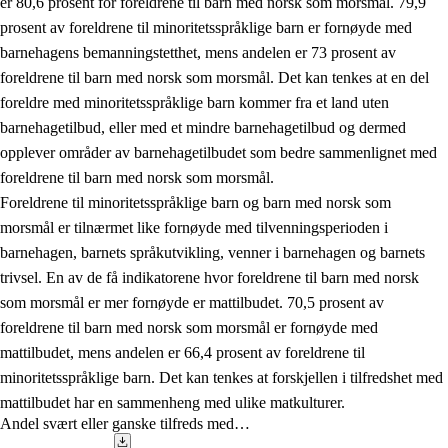
er 80,6 prosent for foreldrene til barn med norsk som morsmål. 79,9
prosent av foreldrene til minoritetsspråklige barn er fornøyde med
barnehagens bemanningstetthet, mens andelen er 73 prosent av
foreldrene til barn med norsk som morsmål. Det kan tenkes at en del
foreldre med minoritetsspråklige barn kommer fra et land uten
barnehagetilbud, eller med et mindre barnehagetilbud og dermed
opplever områder av barnehagetilbudet som bedre sammenlignet med
foreldrene til barn med norsk som morsmål.
Foreldrene til minoritetsspråklige barn og barn med norsk som
morsmål er tilnærmet like fornøyde med tilvenningsperioden i
barnehagen, barnets språkutvikling, venner i barnehagen og barnets
trivsel. En av de få indikatorene hvor foreldrene til barn med norsk
som morsmål er mer fornøyde er mattilbudet. 70,5 prosent av
foreldrene til barn med norsk som morsmål er fornøyde med
mattilbudet, mens andelen er 66,4 prosent av foreldrene til
minoritetsspråklige barn. Det kan tenkes at forskjellen i tilfredshet med
mattilbudet har en sammenheng med ulike matkulturer.
Andel svært eller ganske tilfreds med…