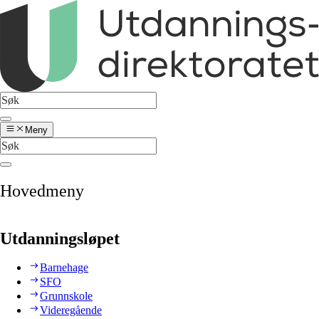
Meny
Hovedmeny
Utdanningsløpet
Barnehage
SFO
Grunnskole
Videregående