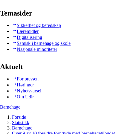
Temasider
Sikkerhet og beredskap
Læremidler
Digitalisering
Samisk i barnehage og skole
Nasjonale minoriteter
Aktuelt
For pressen
Høringer
Nyhetsvarsel
Om Udir
Barnehage
Forside
Statistikk
Barnehage
Over 9 av 10 foreldre fornøyde med barnehagetilbudet