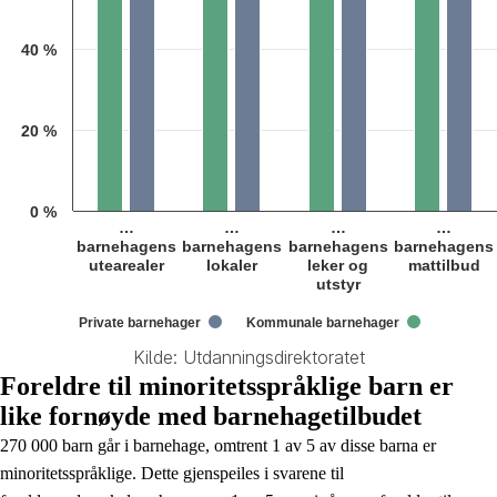
40 %
20 %
0 %
…
…
…
…
barnehagens
barnehagens
barnehagens
barnehagens
utearealer
lokaler
leker og
mattilbud
utstyr
Private barnehager
Kommunale barnehager
Kilde: Utdanningsdirektoratet
End of interactive chart.
Foreldre til minoritetsspråklige barn er
like fornøyde med barnehagetilbudet
270 000 barn går i barnehage, omtrent 1 av 5 av disse barna er
minoritetsspråklige. Dette gjenspeiles i svarene til