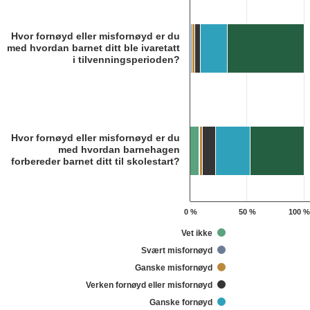
Bar chart with 6 data series.
Kilde: Utdanningsdirektoratet
The chart has 1 X axis displaying categories.
Hvor fornøyd eller misfornøyd er du
The chart has 1 Y axis displaying 1. Data ranges from 0.7 to 100.1.
med hvordan barnet ditt ble ivaretatt
i tilvenningsperioden?
Hvor fornøyd eller misfornøyd er du
med hvordan barnehagen
forbereder barnet ditt til skolestart?
0 %
50 %
100 %
Vet ikke
Svært misfornøyd
Ganske misfornøyd
Verken fornøyd eller misfornøyd
Ganske fornøyd