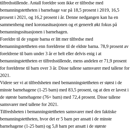
tilfredsstillende. Antall foreldre som ikke er tilfredse med
bemanningstettheten i barnehage var på 18,5 prosent i 2019, 16,5
prosent i 2021, og 16,2 prosent i år. Denne nedgangen kan ha en
sammenheng med koronasituasjonen og et generelt økt fokus på
bemanningssituasjonen i barnehagen.
Foreldre til de yngste barna er litt mer tilfredse med
bemanningstettheten enn foreldrene til de eldste barna. 78,9 prosent av
foreldrene til barn under 3 år er helt eller delvis enig i at
bemanningstettheten er tilfredsstillende, mens andelen er 71,9 prosent
for foreldrene til barn over 3 år. Disse tallene samsvarer med tallene for
2021.
Videre ser vi at tilfredsheten med bemanningstettheten er størst i de
minste barnehagene (1-25 barn) med 83,5 prosent, og at den er lavest i
de største barnehagene (76+ barn) med 72,4 prosent. Disse tallene
samsvarer med tallene for 2021.
Tilfredsheten i bemanningstettheten samsvarer med den faktiske
bemanningstettheten, hvor det er 5 barn per ansatt i de minste
barnehagene (1-25 barn) og 5,8 barn per ansatt i de største