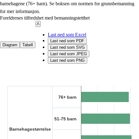
barnehagene (76+ barn). Se boksen om normen for grunnbemanning
for mer informasjon.
Foreldrenes tilfredshet med bemanningstetthet
Last ned som Excel
Last ned som PDF
Diagram
Tabell
Last ned som SVG
Last ned som JPEG
Last ned som PNG
Chart
Bar chart with 6 bars.
Kilde: Utdanningsdirektoratet
76+ barn
The chart has 1 X axis displaying categories.
The chart has 1 Y axis displaying 1. Data ranges from 71.9 to 83.5.
51-75 barn
Barnehagestørrelse