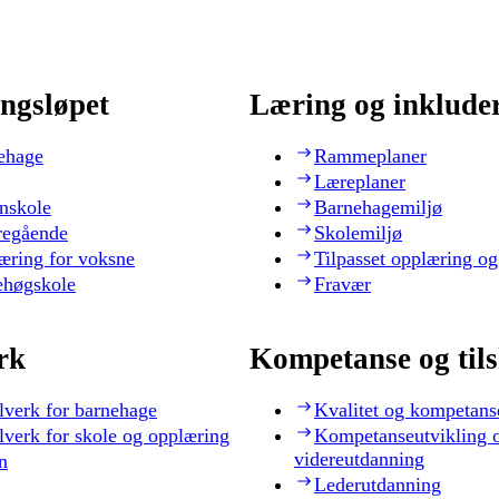
ngsløpet
Læring og inklude
ehage
Rammeplaner
Læreplaner
nskole
Barnehagemiljø
regående
Skolemiljø
æring for voksne
Tilpasset opplæring og
ehøgskole
Fravær
rk
Kompetanse og til
lverk for barnehage
Kvalitet og kompetans
lverk for skole og opplæring
Kompetanseutvikling 
videreutdanning
n
Lederutdanning