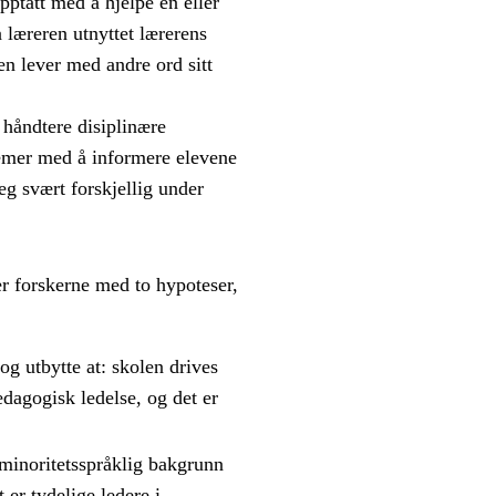
pptatt med å hjelpe en eller
 læreren utnyttet lærerens
en lever med andre ord sitt
å håndtere disiplinære
emer med å informere elevene
g svært forskjellig under
r forskerne med to hypoteser,
og utbytte at: skolen drives
edagogisk ledelse, og det er
 minoritetsspråklig bakgrunn
 er tydelige ledere i