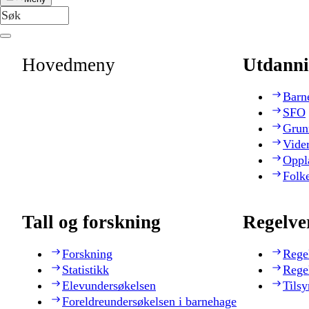
Hovedmeny
Utdanni
Barn
SFO
Grun
Vide
Oppl
Folk
Tall og forskning
Regelve
Forskning
Rege
Statistikk
Rege
Elevundersøkelsen
Tilsy
Foreldreundersøkelsen i barnehage