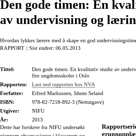
Den gode timen: En kvali
av undervisning og læri
Hvordan lykkes lærere med å skape en god undervisningstime
RAPPORT
Sist endret: 06.05.2013
Tittel:
Den gode timen: En kvalitativ studie av underv
fire ungdomsskoler i Oslo
Rapporten:
Last ned rapporten hos NVA
Forfatter:
Eifred Markussen, Idunn Seland
ISBN:
978-82-7218-892-3 (Nettutgave)
Utgiver:
NIFU
År:
2013
Rapportserie
Dette har forskere fra NIFU undersøkt
grunnopplæ
gjennom observasjoner i klasserom og