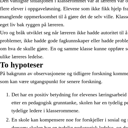
Den vanligste situasjonen i klasserommet var at læreren var o
flere elever i oppgaveløsning. Elevene som ikke fikk hjelp fra
manglende oppmerksomhet til å gjøre det de selv ville. Klass
eget liv bak ryggen på læreren.
Uro og bråk utviklet seg når læreren ikke hadde autoritet til 
problemer, ikke hadde gode fagkunnskaper eller hadde probl
om hva de skulle gjøre. En og samme klasse kunne oppføre se
ulike læreres ledelse.
To hypoteser
På bakgrunn av observasjonene og tidligere forskning komme
som kan være utgangspunkt for senere forskning.
Det har en positiv betydning for elevenes læringsarbeid 
etter en pedagogisk grunntanke, skolen har en tydelig p
tydelige ledere i klasserommene.
En skole kan kompensere noe for forskjeller i sosial og
dersom: skolen har en tydelig pedagogisk ledelse, og det