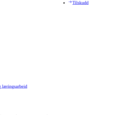
Tilskudd
g læringsarbeid