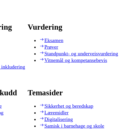
ring
Vurdering
Eksamen
Prøver
Standpunkt- og underveisvurdering
Vitnemål og kompetansebevis
 inkludering
skudd
Temasider
e
Sikkerhet og beredskap
og
Læremidler
Digitalisering
Samisk i barnehage og skole