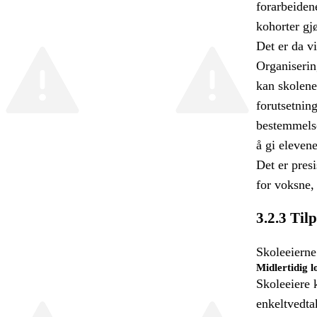
forarbeiden
kohorter gj
Det er da vi
Organiserin
kan skolene 
forutsetning
bestemmelsen
å gi eleven
Det er pres
for voksne,
3.2.3 Til
Skoleeierne
Midlertidig l
Skoleeiere 
enkeltvedta