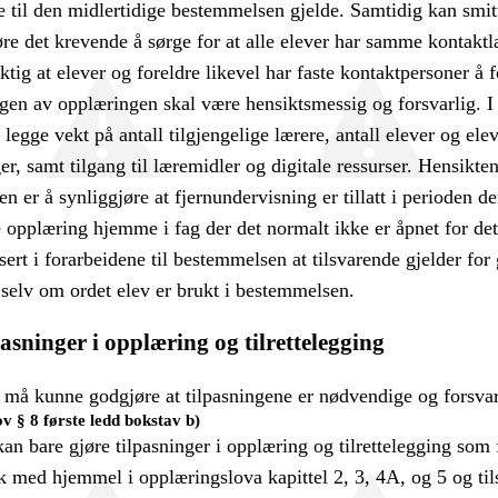
e til den midlertidige bestemmelsen gjelde. Samtidig kan smi
øre det krevende å sørge for at alle elever har samme kontaktl
ktig at elever og foreldre likevel har faste kontaktpersoner å f
gen av opplæringen skal være hensiktsmessig og forsvarlig. 
legge vekt på antall tilgjengelige lærere, antall elever og ele
er, samt tilgang til læremidler og digitale ressurser. Hensikt
 er å synliggjøre at fjernundervisning er tillatt i perioden de
e opplæring hjemme i fag der det normalt ikke er åpnet for det
isert i forarbeidene til bestemmelsen at tilsvarende gjelder fo
 selv om ordet elev er brukt i bestemmelsen.
pasninger i opplæring og tilrettelegging
 må kunne godgjøre at tilpasningene er nødvendige og forsvar
ov § 8 første ledd bokstav b)
kan bare gjøre tilpasninger i opplæring og tilrettelegging som 
k med hjemmel i opplæringslova kapittel 2, 3, 4A, og 5 og ti