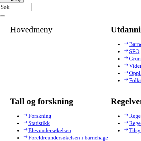
Hovedmeny
Utdanni
Barn
SFO
Grun
Vide
Oppl
Folk
Tall og forskning
Regelve
Forskning
Rege
Statistikk
Rege
Elevundersøkelsen
Tilsy
Foreldreundersøkelsen i barnehage