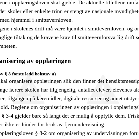
ne i opplæringsloven skal gjelde. De aktuelle tilfellene omfa
der skoler eller enkelte trinn er stengt av nasjonale myndighet
ed hjemmel i smittevernloven.
ene i skolenes drift må være hjemlet i smittevernloven, og o
glige tiltak og de kravene krav til smittevernforsvarlig drift 
omheten.
anisering av opplæringen
ov § 8 første ledd bokstav a)
skal organisere opplæringen slik den finner det hensiktsmessig
ge lærere skolen har tilgjengelig, antallet elever, elevenes al
er, tilgangen på læremidler, digitale ressurser og annet utstyr
ld. Reglene om organiseringen av opplæringen i opplærings
a § 3-4 gjelder bare så langt det er mulig å oppfylle dem. Fris
er ikke er hinder for bruk av fjernundervisning.
pplæringsloven § 8-2 om organisering av undervisningen forut