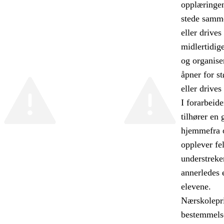
opplæringen
stede samme
eller drives
midlertidig
og organise
åpner for st
eller drive
I forarbeide
tilhører en 
hjemmefra o
opplever fe
understreke
annerledes 
elevene.
Nærskolepri
bestemmelse