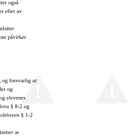
tter også
er eller av
mfatter
som påvirker
 og forsvarlig ut
der og
 og elevenes
lova § 8-2 og
koleloven § 1-2
setter at