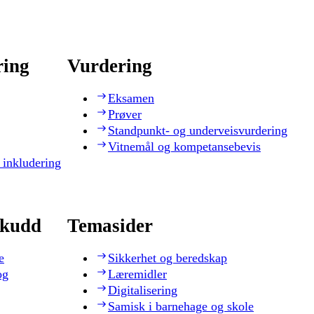
ring
Vurdering
Eksamen
Prøver
Standpunkt- og underveisvurdering
Vitnemål og kompetansebevis
 inkludering
skudd
Temasider
e
Sikkerhet og beredskap
og
Læremidler
Digitalisering
Samisk i barnehage og skole