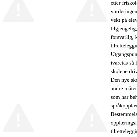
etter frisko
vurderingen
vekt på ele
tilgjengelig
forsvarlig,
tilretteleg
Utgangspunk
ivaretas så 
skolene dri
Den nye sko
andre måter 
som har beh
språkopplær
Bestemmelse
opplæringsl
tilrettelegg