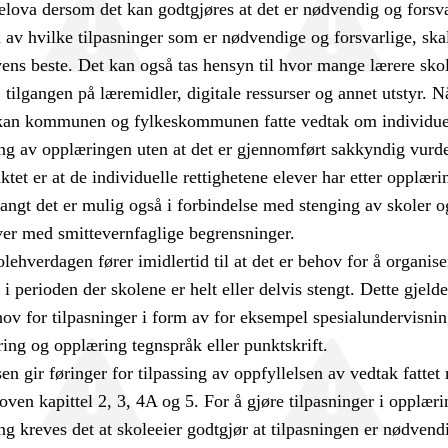
lelova dersom det kan godtgjøres at det er nødvendig og forsva
 av hvilke tilpasninger som er nødvendige og forsvarlige, skal
vens beste. Det kan også tas hensyn til hvor mange lærere sko
, tilgangen på læremidler, digitale ressurser og annet utstyr. N
 kan kommunen og fylkeskommunen fatte vedtak om individuell
ging av opplæringen uten at det er gjennomført sakkyndig vurd
tet er at de individuelle rettighetene elever har etter opplæri
langt det er mulig også i forbindelse med stenging av skoler o
ver med smittevernfaglige begrensninger.
lehverdagen fører imidlertid til at det er behov for å organis
i perioden der skolene er helt eller delvis stengt. Dette gjelde
ov for tilpasninger i form av for eksempel spesialundervisnin
ing og opplæring tegnspråk eller punktskrift.
n gir føringer for tilpassing av oppfyllelsen av vedtak fatte
oven kapittel 2, 3, 4A og 5. For å gjøre tilpasninger i opplær
ing kreves det at skoleeier godtgjør at tilpasningen er nødvend