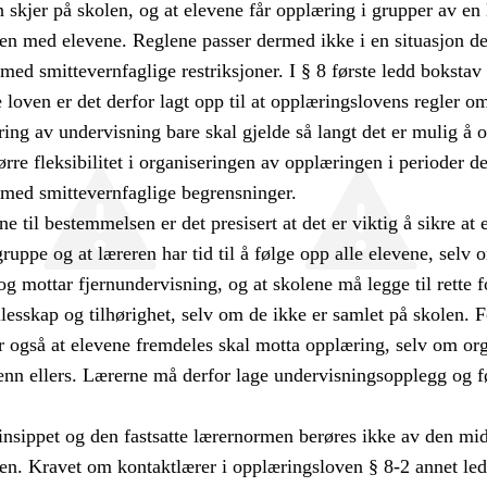
 skjer på skolen, og at elevene får opplæring i grupper av en 
n med elevene. Reglene passer dermed ikke i en situasjon der
 med smittevernfaglige restriksjoner. I § 8 første ledd bokstav 
e loven er det derfor lagt opp til at opplæringslovens regler o
ring av undervisning bare skal gjelde så langt det er mulig å 
ørre fleksibilitet i organiseringen av opplæringen i perioder d
s med smittevernfaglige begrensninger.
ne til bestemmelsen er det presisert at det er viktig å sikre at
gruppe og at læreren har tid til å følge opp alle elevene, selv
g mottar fjernundervisning, og at skolene må legge til rette f
llesskap og tilhørighet, selv om de ikke er samlet på skolen. 
r også at elevene fremdeles skal motta opplæring, selv om org
enn ellers. Lærerne må derfor lage undervisningsopplegg og f
nsippet og den fastsatte lærernormen berøres ikke av den mid
n. Kravet om kontaktlærer i opplæringsloven § 8-2 annet ledd