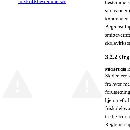
forskriftsbestemmelser
bestemmelse
situasjoner 
kommunen m
Begrensning
smittevernfa
skolevirks
3.2.2 Org
Midlertidig l
Skoleeiere 
fra hvor man
forutsetning
hjemmeforho
friskolelov
tredje ledd 
Reglene i o