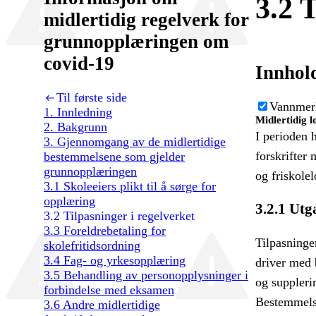
3.2 
midlertidig regelverk for
grunnopplæringen om
covid-19
Innhold
Til første side
Vannmer
1. Innledning
Midlertidig l
2. Bakgrunn
I perioden h
3. Gjennomgang av de midlertidige
forskrifter
bestemmelsene som gjelder
grunnopplæringen
og friskole
3.1 Skoleeiers plikt til å sørge for
opplæring
3.2.1 Utg
3.2 Tilpasninger i regelverket
3.3 Foreldrebetaling for
Tilpasningen
skolefritidsordning
3.4 Fag- og yrkesopplæring
driver med 
3.5 Behandling av personopplysninger i
og suppleri
forbindelse med eksamen
Bestemmelse
3.6 Andre midlertidige