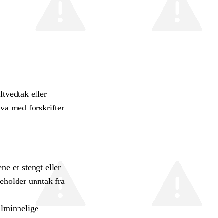
ltvedtak eller
ova med forskrifter
ne er stengt eller
eholder unntak fra
alminnelige