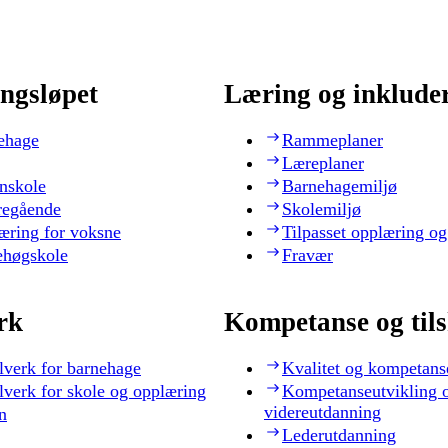
ngsløpet
Læring og inklude
ehage
Rammeplaner
Læreplaner
nskole
Barnehagemiljø
regående
Skolemiljø
æring for voksne
Tilpasset opplæring og
ehøgskole
Fravær
rk
Kompetanse og til
lverk for barnehage
Kvalitet og kompetans
lverk for skole og opplæring
Kompetanseutvikling 
videreutdanning
n
Lederutdanning