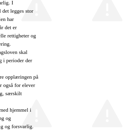
rlig. I
 det legges stor
len har
år det er
e rettigheter og
ering.
ngsloven skal
g i perioder der
ere opplæringen på
r også for elever
g, særskilt
t med hjemmel i
ing og
ig og forsvarlig.