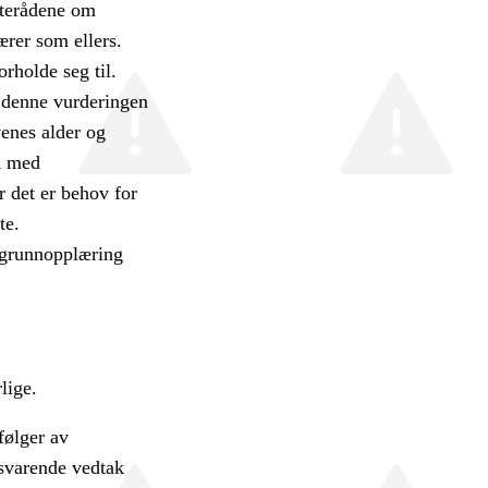
tterådene om
ærer som ellers.
orholde seg til.
I denne vurderingen
venes alder og
en med
r det er behov for
te.
r grunnopplæring
lige.
følger av
lsvarende vedtak