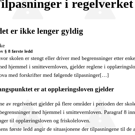
Tilpasninger i regelverket
et er ikke lenger gyldig
ke
ov § 8 første ledd
vor skolen er stengt eller driver med begrensninger etter enke
 med hjemmel i smittevernloven, gjelder reglene i opplæringsl
lova med forskrifter med følgende tilpasninger[…]
angspunktet er at opplæringsloven gjelder
e av regelverket gjelder på flere områder i perioden der skole
begrensninger med hjemmel i smittevernloven. Paragraf 8 inn
nger til opplæringsloven og friskoleloven.
ns første ledd angir de situasjonene der tilpasningene til de 