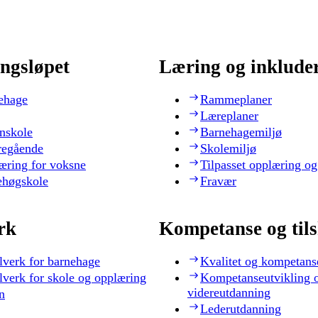
ngsløpet
Læring og inklude
ehage
Rammeplaner
Læreplaner
nskole
Barnehagemiljø
regående
Skolemiljø
æring for voksne
Tilpasset opplæring og
ehøgskole
Fravær
rk
Kompetanse og til
lverk for barnehage
Kvalitet og kompetans
lverk for skole og opplæring
Kompetanseutvikling 
videreutdanning
n
Lederutdanning