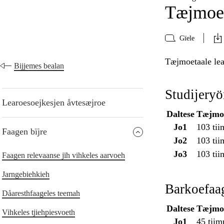
Tæjmoe
Gïele
Tæjmoetaale lea
Bijjemes bealan
Studijery
Learoesoejkesjen åvtesæjroe
Daltese
Tæjmoe
Jo1
103 ti
Faagen bïjre
Jo2
103 ti
Jo3
103 ti
Faagen relevaanse jïh vihkeles aarvoeh
Jarngebiehkieh
Barkoefaa
Dåaresthfaageles teemah
Daltese
Tæjmoe
Vihkeles tjiehpiesvoeth
Jo1
45 tii