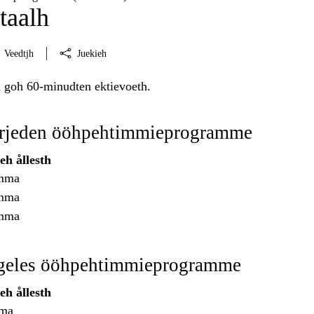
taalh
Veedtjh
Juekieh
 goh 60-minudten ektievoeth.
örjeden ööhpehtimmieprogramme
h ållesth
imma
imma
imma
geles ööhpehtimmieprogramme
h ållesth
mma