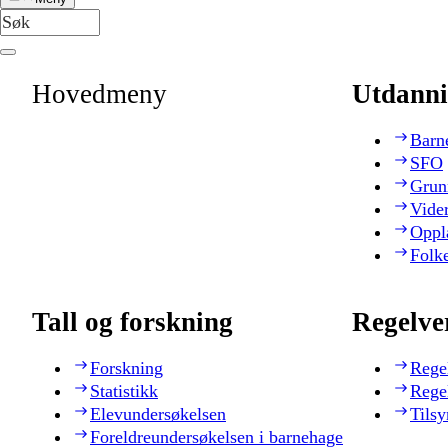
Hovedmeny
Utdanni
Barn
SFO
Grun
Vide
Oppl
Folk
Tall og forskning
Regelve
Forskning
Rege
Statistikk
Rege
Elevundersøkelsen
Tilsy
Foreldreundersøkelsen i barnehage