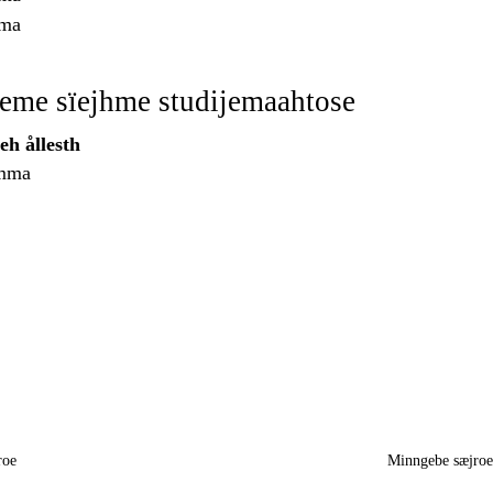
mma
keme sïejhme studijemaahtose
h ållesth
imma
roe
Minngebe sæjro