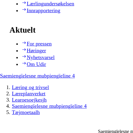
Lærlingundersøkelsen
Innrapportering
Aktuelt
For pressen
Høringer
Nyhetsvarsel
Om Udir
Saemiengïelesne mubpiengïeline 4
Læring og trivsel
Læreplanverket
Learoesoejkesjh
Saemiengïelesne mubpiengïeline 4
Tæjmoetaalh
Saemiengïelesne m