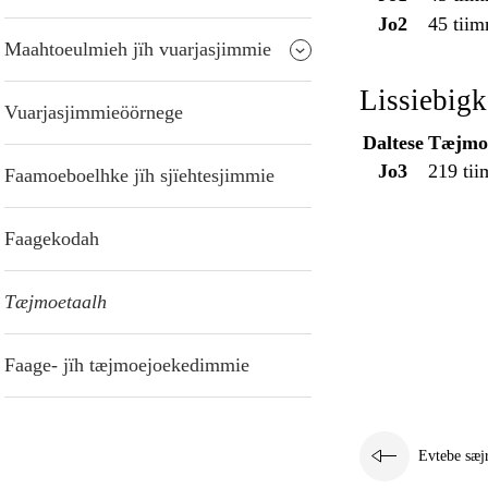
Jo2
45 tii
Maahtoeulmieh jïh vuarjasjimmie
Lissiebig
Vuarjasjimmieöörnege
Daltese
Tæjmoe
Jo3
219 ti
Faamoeboelhke jïh sjïehtesjimmie
Faagekodah
Tæjmoetaalh
Faage- jïh tæjmoejoekedimmie
Evtebe sæj