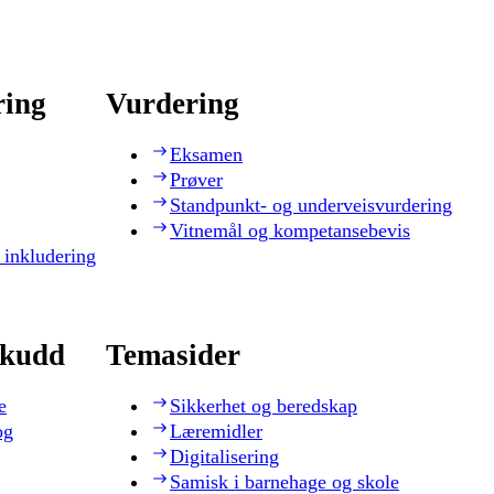
ring
Vurdering
Eksamen
Prøver
Standpunkt- og underveisvurdering
Vitnemål og kompetansebevis
 inkludering
skudd
Temasider
e
Sikkerhet og beredskap
og
Læremidler
Digitalisering
Samisk i barnehage og skole