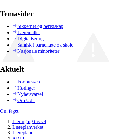
Temasider
Sikkerhet og beredskap
Læremidler
Digitalisering
Samisk i barnehage og skole
Nasjonale minoriteter
Aktuelt
For pressen
Høringer
Nyhetsvarsel
Om Udir
Om faget
Læring og trivsel
Læreplanverket
Læreplaner
KRLE