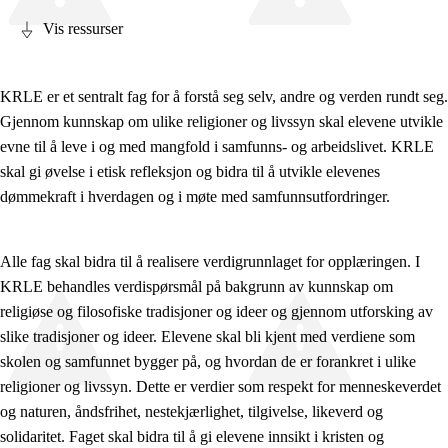
Vis ressurser
KRLE er et sentralt fag for å forstå seg selv, andre og verden rundt seg.
Gjennom kunnskap om ulike religioner og livssyn skal elevene utvikle
Fagets relevans og sentrale verdier
evne til å leve i og med mangfold i samfunns- og arbeidslivet. KRLE
Kjerneelementer
skal gi øvelse i etisk refleksjon og bidra til å utvikle elevenes
dømmekraft i hverdagen og i møte med samfunnsutfordringer.
Tverrfaglige temaer
Grunnleggende ferdigheter
Alle fag skal bidra til å realisere verdigrunnlaget for opplæringen. I
KRLE behandles verdispørsmål på bakgrunn av kunnskap om
religiøse og filosofiske tradisjoner og ideer og gjennom utforsking av
slike tradisjoner og ideer. Elevene skal bli kjent med verdiene som
skolen og samfunnet bygger på, og hvordan de er forankret i ulike
religioner og livssyn. Dette er verdier som respekt for menneskeverdet
og naturen, åndsfrihet, nestekjærlighet, tilgivelse, likeverd og
solidaritet. Faget skal bidra til å gi elevene innsikt i kristen og