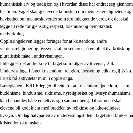
humanistisk arv og tradisjon og i hvordan disse har endret seg gjennom
historien. Faget skal gi elevene kunnskap om menneskerettighetene og
bevissthet om menneskeverdet som grunnleggende verdi, og det skal
legge til rette for gjensidig respekt, toleranse og demokratisk
medvirkning.
Opplæringsloven legger føringer for at kristendom, andre
verdensreligioner og livssyn skal presenteres på en objektiv, kritisk og
pluralistisk måte i undervisningen.
I tillegg er det andre krav til faget som følger av lovens § 2-4.
Undervisninga i faget kristendom, religion, livssyn og etikk og § 2-3 a.
Fritak frå aktivitetar m.m. i opplæringa.
Læreplanen i KRLE legger til rette for at kristendom, jødedom, islam,
buddhisme, hinduisme, sikhisme, nyreligiøsitet og livssynshumanisme
kan behandles både enkeltvis og i sammenheng. Til sammen skal
elevene bli godt kjent med bredden av religiøse og ikke-religiøse
livssyn. Om lag halvparten av undervisningstiden i faget skal brukes på
kristendomskunnskap.