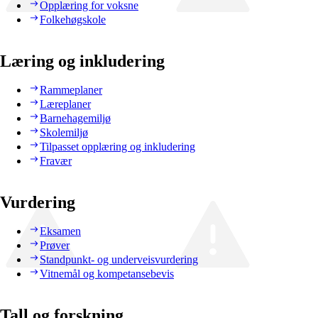
Opplæring for voksne
Folkehøgskole
Læring og inkludering
Rammeplaner
Læreplaner
Barnehagemiljø
Skolemiljø
Tilpasset opplæring og inkludering
Fravær
Vurdering
Eksamen
Prøver
Standpunkt- og underveisvurdering
Vitnemål og kompetansebevis
Tall og forskning