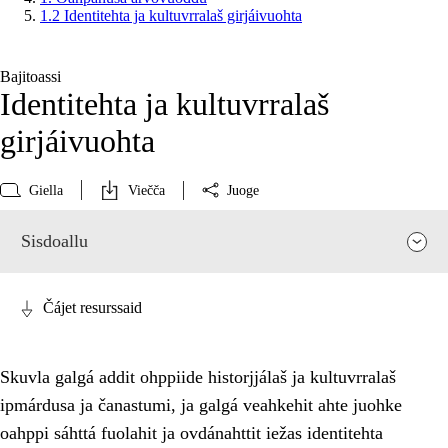
1.2 Identitehta ja kultuvrralaš girjáivuohta
Bajitoassi
Identitehta ja kultuvrralaš
girjáivuohta
Giella
Viečča
Juoge
Sisdoallu
Čájet resurssaid
Skuvla galgá addit ohppiide historjjálaš ja kultuvrralaš
ipmárdusa ja čanastumi, ja galgá veahkehit ahte juohke
oahppi sáhttá fuolahit ja ovdánahttit iežas identitehta