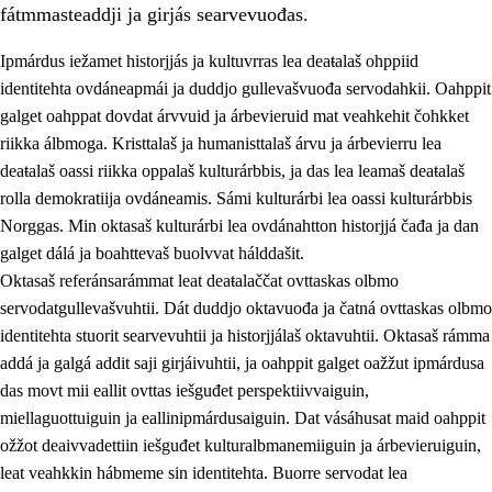
fátmmasteaddji ja girjás searvevuođas.
Ipmárdus iežamet historjjás ja kultuvrras lea deaŧalaš ohppiid
1.
Oahpahusa árvovuođđu
identitehta ovdáneapmái ja duddjo gullevašvuođa servodahkii. Oahppit
galget oahppat dovdat árvvuid ja árbevieruid mat veahkehit čohkket
1.1
Olmmošárvu
riikka álbmoga. Kristtalaš ja humanisttalaš árvu ja árbevierru lea
1.2
Identitehta ja kultuvrralaš girjáivuohta
deaŧalaš oassi riikka oppalaš kulturárbbis, ja das lea leamaš deaŧalaš
rolla demokratiija ovdáneamis. Sámi kulturárbi lea oassi kulturárbbis
1.3
Kritihkalaš jurddašeapmi ja ehtalaš diđolašvuohta
Norggas. Min oktasaš kulturárbi lea ovdánahtton historjjá čađa ja dan
1.4
Hutkanillu, beroštupmi ja suokkardanhuovva
galget dálá ja boahttevaš buolvvat hálddašit.
Oktasaš referánsarámmat leat deaŧalaččat ovttaskas olbmo
1.5
Luondduákten ja birasdiđolašvuohta
servodatgullevašvuhtii. Dát duddjo oktavuođa ja čatná ovttaskas olbmo
1.6
Demokratiija ja mielváikkuheapmi
identitehta stuorit searvevuhtii ja historjjálaš oktavuhtii. Oktasaš rámma
addá ja galgá addit saji girjáivuhtii, ja oahppit galget oažžut ipmárdusa
das movt mii eallit ovttas iešguđet perspektiivvaiguin,
miellaguottuiguin ja eallinipmárdusaiguin. Dat vásáhusat maid oahppit
ožžot deaivvadettiin iešguđet kulturalbmanemiiguin ja árbevieruiguin,
leat veahkkin hábmeme sin identitehta. Buorre servodat lea