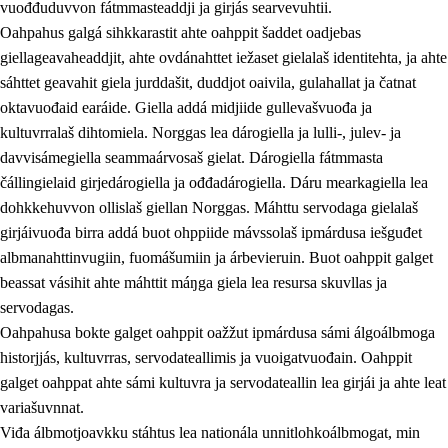
vuođđuduvvon fátmmasteaddji ja girjás searvevuhtii.
Oahpahus galgá sihkkarastit ahte oahppit šaddet oadjebas
giellageavaheaddjit, ahte ovdánahttet iežaset gielalaš identitehta, ja ahte
sáhttet geavahit giela jurddašit, duddjot oaivila, gulahallat ja čatnat
oktavuođaid earáide. Giella addá midjiide gullevašvuođa ja
kultuvrralaš dihtomiela. Norggas lea dárogiella ja lulli-, julev- ja
davvisámegiella seammaárvosaš gielat. Dárogiella fátmmasta
čállingielaid girjedárogiella ja ođđadárogiella. Dáru mearkagiella lea
dohkkehuvvon ollislaš giellan Norggas. Máhttu servodaga gielalaš
girjáivuođa birra addá buot ohppiide mávssolaš ipmárdusa iešguđet
albmanahttinvugiin, fuomášumiin ja árbevieruin. Buot oahppit galget
beassat vásihit ahte máhttit máŋga giela lea resursa skuvllas ja
servodagas.
Oahpahusa bokte galget oahppit oažžut ipmárdusa sámi álgoálbmoga
historjjás, kultuvrras, servodateallimis ja vuoigatvuođain. Oahppit
galget oahppat ahte sámi kultuvra ja servodateallin lea girjái ja ahte leat
variašuvnnat.
Viđa álbmotjoavkku stáhtus lea nationála unnitlohkoálbmogat, min