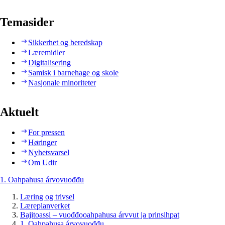
Temasider
Sikkerhet og beredskap
Læremidler
Digitalisering
Samisk i barnehage og skole
Nasjonale minoriteter
Aktuelt
For pressen
Høringer
Nyhetsvarsel
Om Udir
1. Oahpahusa árvovuođđu
Læring og trivsel
Læreplanverket
Bajitoassi – vuođđooahpahusa árvvut ja prinsihpat
1. Oahpahusa árvovuođđu