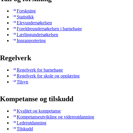
Forskning
Statistikk
Elevundersøkelsen
Foreldreundersøkelsen i barnehage
Lærlingundersøkelsen
Innrapportering
Regelverk
Regelverk for barnehage
Regelverk for skole og opplæring
Tilsyn
Kompetanse og tilskudd
Kvalitet og kompetanse
Kompetanseutvikling og videreutdanning
Lederutdanning
Tilskudd