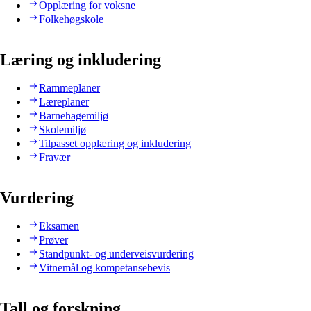
Opplæring for voksne
Folkehøgskole
Læring og inkludering
Rammeplaner
Læreplaner
Barnehagemiljø
Skolemiljø
Tilpasset opplæring og inkludering
Fravær
Vurdering
Eksamen
Prøver
Standpunkt- og underveisvurdering
Vitnemål og kompetansebevis
Tall og forskning