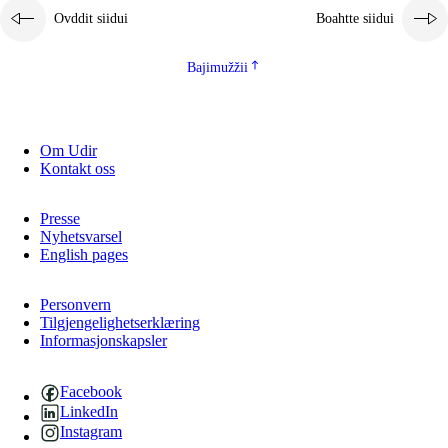
Ovddit siidui
Boahtte siidui
Bajimužžii
Om Udir
Kontakt oss
Presse
Nyhetsvarsel
English pages
Personvern
Tilgjengelighetserklæring
Informasjonskapsler
Facebook
LinkedIn
Instagram