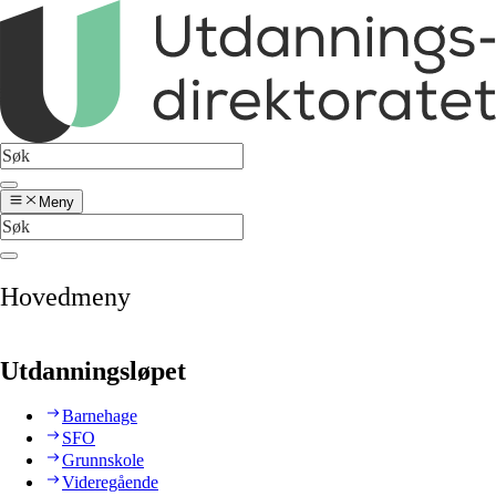
Meny
Hovedmeny
Utdanningsløpet
Barnehage
SFO
Grunnskole
Videregående