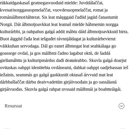
riikkaidgaskasaš geatnegasvuođaid mielde: Juvddálaččat,
kvenat/norggasuopmelaččat, vuovdesuopmelaččat, romat ja
romániálbmot/táhterat. Sis leat máŋggaid čuđiid jagiid čanastumit
Norgii. Dát álbmotjoavkkut leat leamaš mielde hábmemin norgga
kulturárbbi, ja oahpahus galgá addit máhtu dáid álbmotjoavkkuid birra.
Buot áiggiid čađa leat iešguđet rávnnjáldagat ja kulturárbevierut
váikkuhan servodaga. Dál go eanet álbmogat leat seahkálaga go
goassege ovdal, ja gos máilbmi čadno lagabut oktii, de šaddá
giellamáhttu ja kulturipmárdus dađi deaŧaleabbo. Skuvla galgá doarjut
ovttaskas oahppi identitehta ovdáneami, dahkat oahppi oadjebassan ieš
iežainis, seammás go galgá gaskkustit oktasaš árvvuid mat leat
dárbbašlaččat dárbu deaivvadettiin girjáivuođain ja go oassálastá
girjáivuođas. Skuvla galgá rahpat uvssaid máilbmái ja boahtteáigái.
Resurssat