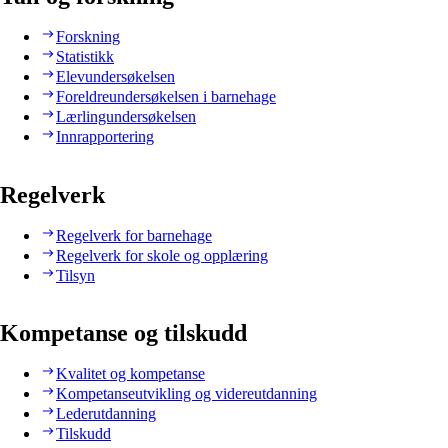
Forskning
Statistikk
Elevundersøkelsen
Foreldreundersøkelsen i barnehage
Lærlingundersøkelsen
Innrapportering
Regelverk
Regelverk for barnehage
Regelverk for skole og opplæring
Tilsyn
Kompetanse og tilskudd
Kvalitet og kompetanse
Kompetanseutvikling og videreutdanning
Lederutdanning
Tilskudd