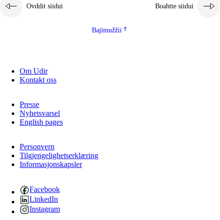
Ovddit siidui
Boahtte siidui
Bajimužžii
Om Udir
Kontakt oss
Presse
Nyhetsvarsel
English pages
Personvern
Tilgjengelighetserklæring
Informasjonskapsler
Facebook
LinkedIn
Instagram