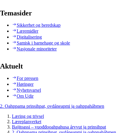
Temasider
Sikkerhet og beredskap
Læremidler
Digitalisering
Samisk i barnehage og skole
Nasjonale minoriteter
Aktuelt
For pressen
Høringer
Nyhetsvarsel
Om Udir
2. Oahppama prinsihpat, ovdáneapmi ja oahppahábmen
Læring og trivsel
Læreplanverket
Bajitoassi – vuođđooahpahusa árvvut ja prinsihpat
2. Oahppama prinsihpat, ovdáneapmi ja oahppahábmen