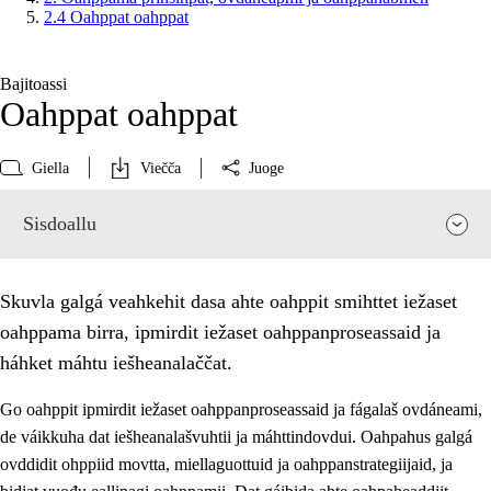
2.4 Oahppat oahppat
Bajitoassi
Oahppat oahppat
Giella
Viečča
Juoge
Sisdoallu
Skuvla galgá veahkehit dasa ahte oahppit smihttet iežaset
oahppama birra, ipmirdit iežaset oahppanproseassaid ja
háhket máhtu iešheanalaččat.
Go oahppit ipmirdit iežaset oahppanproseassaid ja fágalaš ovdáneami,
de váikkuha dat iešheanalašvuhtii ja máhttindovdui. Oahpahus galgá
ovddidit ohppiid movtta, miellaguottuid ja oahppanstrategiijaid, ja