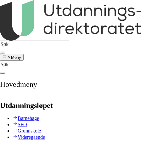
Meny
Hovedmeny
Utdanningsløpet
Barnehage
SFO
Grunnskole
Videregående