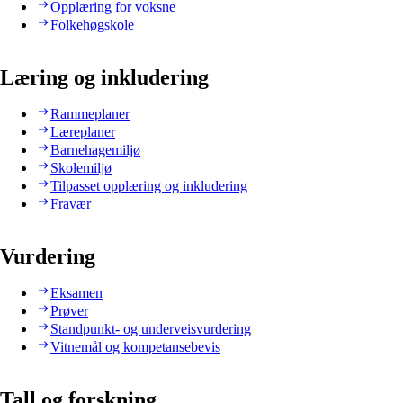
Opplæring for voksne
Folkehøgskole
Læring og inkludering
Rammeplaner
Læreplaner
Barnehagemiljø
Skolemiljø
Tilpasset opplæring og inkludering
Fravær
Vurdering
Eksamen
Prøver
Standpunkt- og underveisvurdering
Vitnemål og kompetansebevis
Tall og forskning