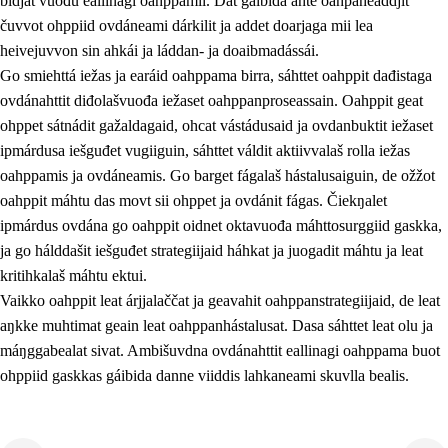
bidjat vuođu eallinagi oahppamii. Dat gáibida ahte oahpaheaddjit
čuvvot ohppiid ovdáneami dárkilit ja addet doarjaga mii lea
heivejuvvon sin ahkái ja láddan- ja doaibmadássái.
Go smiehttá iežas ja earáid oahppama birra, sáhttet oahppit dađistaga
2.
Oahppama prinsihpat, ovdáneapmi ja oahppahábmen
ovdánahttit diđolašvuođa iežaset oahppanproseassain. Oahppit geat
ohppet sátnádit gažaldagaid, ohcat vástádusaid ja ovdanbuktit iežaset
2.1
Sosiála oahppan ja ovdáneapmi
ipmárdusa iešguđet vugiiguin, sáhttet váldit aktiivvalaš rolla iežas
2.2
Gealbu fágain
oahppamis ja ovdáneamis. Go barget fágalaš hástalusaiguin, de ožžot
oahppit máhtu das movt sii ohppet ja ovdánit fágas. Čiekŋalet
2.3
Vuođđogálggat
ipmárdus ovdána go oahppit oidnet oktavuođa máhttosurggiid gaskka,
2.4
Oahppat oahppat
ja go hálddašit iešguđet strategiijaid háhkat ja juogadit máhtu ja leat
kritihkalaš máhtu ektui.
Fágaidrasttideaddji fáttát
Vaikko oahppit leat árjjalaččat ja geavahit oahppanstrategiijaid, de leat
aŋkke muhtimat geain leat oahppanhástalusat. Dasa sáhttet leat olu ja
máŋggabealat sivat. Ambišuvdna ovdánahttit eallinagi oahppama buot
ohppiid gaskkas gáibida danne viiddis lahkaneami skuvlla bealis.