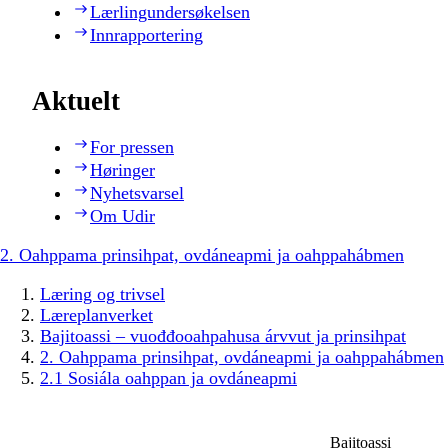
Lærlingundersøkelsen
Innrapportering
Aktuelt
For pressen
Høringer
Nyhetsvarsel
Om Udir
2. Oahppama prinsihpat, ovdáneapmi ja oahppahábmen
Læring og trivsel
Læreplanverket
Bajitoassi – vuođđooahpahusa árvvut ja prinsihpat
2. Oahppama prinsihpat, ovdáneapmi ja oahppahábmen
2.1 Sosiála oahppan ja ovdáneapmi
Bajitoassi