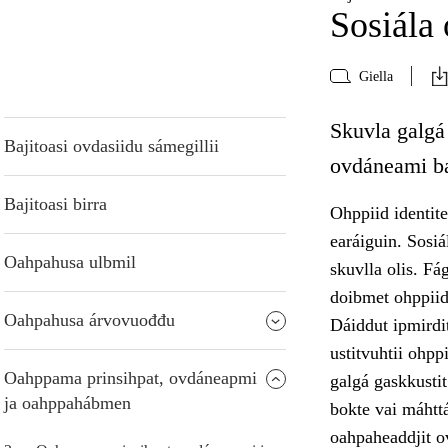
Sosiála
Giella
Skuvla galgá
Bajitoasi ovdasiidu sámegillii
ovdáneami ba
Bajitoasi birra
Ohppiid identite
earáiguin. Sosi
Oahpahusa ulbmil
skuvlla olis. Fá
doibmet ohppiid
Oahpahusa árvovuođđu
Dáiddut ipmirdit
ustitvuhtii ohpp
Oahppama prinsihpat, ovdáneapmi
galgá gaskkusti
ja oahppahábmen
bokte vai máhttá
oahpaheaddjit o