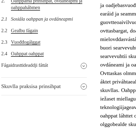
2.
Oahppama prinsihpat, ovdáneapmi ja
ja oadjebasvuođa
oahppahábmen
earáid ja seamm
2.1
Sosiála oahppan ja ovdáneapmi
guovtteoaivilvuo
ovttasbargat, do
2.2
Gealbu fágain
mielovddasvástá
2.3
Vuođđogálggat
buori searvevuht
2.4
Oahppat oahppat
searvevuhtii sk
ovdáneami ja o
Fágaidrasttideaddji fáttát
Ovttaskas olmmo
áktet priváhtae
Skuvlla praksisa prinsihpat
skuvllas. Oahppi
iežaset miellag
teknologiijageav
oahppat láhttet 
olggobealde sku