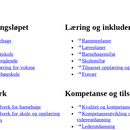
ngsløpet
Læring og inklude
ehage
Rammeplaner
Læreplaner
nskole
Barnehagemiljø
regående
Skolemiljø
æring for voksne
Tilpasset opplæring og
ehøgskole
Fravær
rk
Kompetanse og til
lverk for barnehage
Kvalitet og kompetans
lverk for skole og opplæring
Kompetanseutvikling 
videreutdanning
n
Lederutdanning