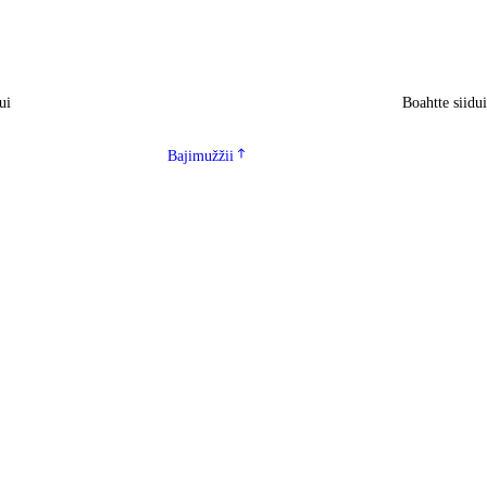
ui
Boahtte siidu
Bajimužžii