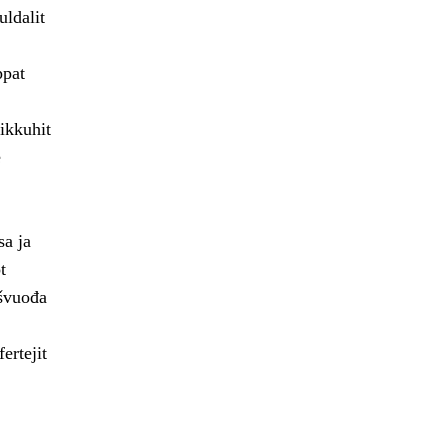
uldalit
ppat
ikkuhit
e
sa ja
t
ašvuođa
ertejit