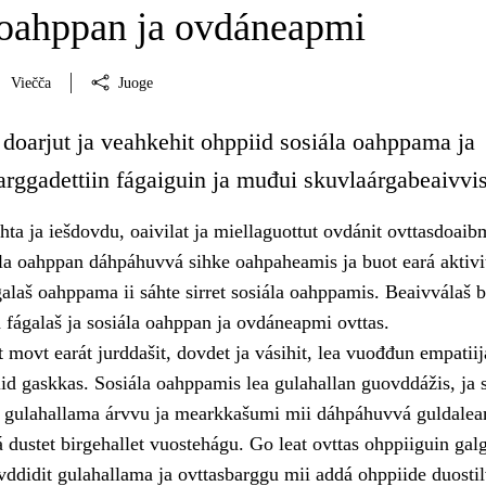
 oahppan ja ovdáneapmi
Viečča
Juoge
 doarjut ja veahkehit ohppiid sosiála oahppama ja
rggadettiin fágaiguin ja muđui skuvlaárgabeaivvis
hta ja iešdovdu, oaivilat ja miellaguottut ovdánit ovttasdoai
ála oahppan dáhpáhuvvá sihke oahpaheamis ja buot eará aktivi
galaš oahppama ii sáhte sirret sosiála oahppamis. Beaivválaš 
 fágalaš ja sosiála oahppan ja ovdáneapmi ovttas.
 movt earát jurddašit, dovdet ja vásihit, lea vuođđun empatiija
iid gaskkas. Sosiála oahppamis lea gulahallan guovddážis, ja 
t gulahallama árvvu ja mearkkašumi mii dáhpáhuvvá guldale
 dustet birgehallet vuostehágu. Go leat ovttas ohppiiguin gal
vddidit gulahallama ja ovttasbarggu mii addá ohppiide duosti