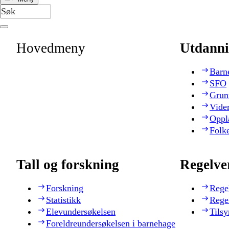
Hovedmeny
Utdanni
Barn
SFO
Grun
Vide
Oppl
Folk
Tall og forskning
Regelve
Forskning
Rege
Statistikk
Rege
Elevundersøkelsen
Tilsy
Foreldreundersøkelsen i barnehage