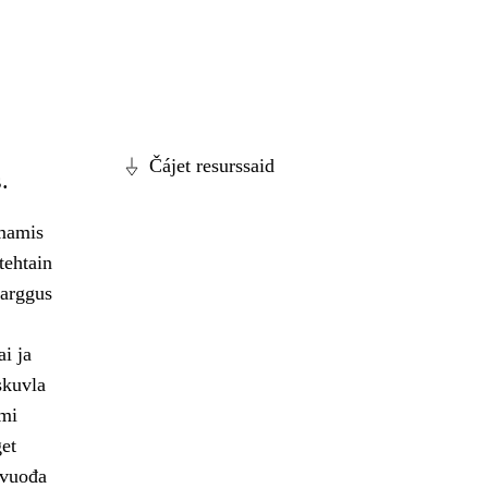
Čájet resurssaid
.
bmamis
tehtain
barggus
i ja
skuvla
ami
get
lvuođa