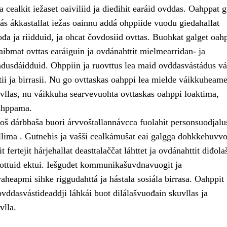
 cealkit iežaset oaiviliid ja dieđihit earáid ovddas. Oahppat g
ás ákkastallat iežas oainnu addá ohppiide vuođu gieđahallat
đa ja riidduid, ja ohcat čovdosiid ovttas. Buohkat galget oah
aibmat ovttas earáiguin ja ovdánahttit mielmearridan- ja
dusdáidduid. Ohppiin ja ruovttus lea maid ovddasvástádus vá
ii ja birrasii. Nu go ovttaskas oahppi lea mielde váikkuheam
uvllas, nu váikkuha searvevuohta ovttaskas oahppi loaktima,
ahppama.
š dárbbaša buori árvvoštallannávcca fuolahit personsuodjalu
allima . Gutnehis ja vašši cealkámušat eai galgga dohkkehuvvo
t fertejit hárjehallat deasttalaččat láhttet ja ovdánahttit diđol
uottuid ektui. Iešguđet kommunikašuvdnavuogit ja
aheapmi sihke riggudahttá ja hástala sosiála birrasa. Oahppit f
ovddasvástideaddji láhkái buot dilálašvuođain skuvllas ja
vlla.