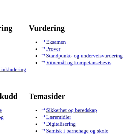
ring
Vurdering
Eksamen
Prøver
Standpunkt- og underveisvurdering
Vitnemål og kompetansebevis
 inkludering
skudd
Temasider
e
Sikkerhet og beredskap
og
Læremidler
Digitalisering
Samisk i barnehage og skole