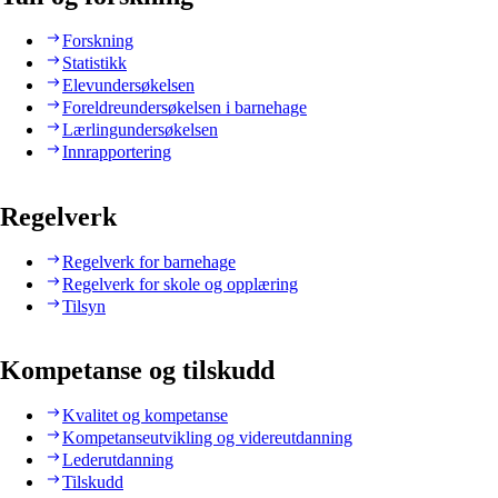
Forskning
Statistikk
Elevundersøkelsen
Foreldreundersøkelsen i barnehage
Lærlingundersøkelsen
Innrapportering
Regelverk
Regelverk for barnehage
Regelverk for skole og opplæring
Tilsyn
Kompetanse og tilskudd
Kvalitet og kompetanse
Kompetanseutvikling og videreutdanning
Lederutdanning
Tilskudd