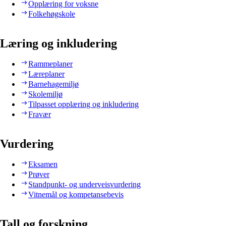
Opplæring for voksne
Folkehøgskole
Læring og inkludering
Rammeplaner
Læreplaner
Barnehagemiljø
Skolemiljø
Tilpasset opplæring og inkludering
Fravær
Vurdering
Eksamen
Prøver
Standpunkt- og underveisvurdering
Vitnemål og kompetansebevis
Tall og forskning