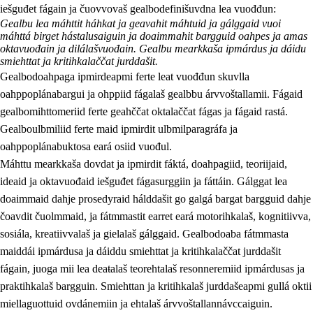
iešguđet fágain ja čuovvovaš gealbodefinišuvdna lea vuođđun:
Gealbu lea máhttit háhkat ja geavahit máhtuid ja gálggaid vuoi
máhttá birget hástalusaiguin ja doaimmahit bargguid oahpes ja amas
oktavuođain ja dilálašvuođain. Gealbu mearkkaša ipmárdus ja dáidu
smiehttat ja kritihkalaččat jurddašit.
2.
Oahppama prinsihpat, ovdáneapmi ja oahppahábmen
Gealbodoahpaga ipmirdeapmi ferte leat vuođđun skuvlla
2.1
Sosiála oahppan ja ovdáneapmi
oahppoplánabargui ja ohppiid fágalaš gealbbu árvvoštallamii. Fágaid
gealbomihttomeriid ferte geahččat oktalaččat fágas ja fágaid rastá.
2.2
Gealbu fágain
Gealboulbmiliid ferte maid ipmirdit ulbmilparagráfa ja
2.3
Vuođđogálggat
oahppoplánabuktosa eará osiid vuođul.
Máhttu mearkkaša dovdat ja ipmirdit fáktá, doahpagiid, teoriijaid,
2.4
Oahppat oahppat
ideaid ja oktavuođaid iešguđet fágasurggiin ja fáttáin. Gálggat lea
Fágaidrasttideaddji fáttát
doaimmaid dahje prosedyraid hálddašit go galgá bargat bargguid dahje
čoavdit čuolmmaid, ja fátmmastit earret eará motorihkalaš, kognitiivva,
sosiála, kreatiivvalaš ja gielalaš gálggaid. Gealbodoaba fátmmasta
maiddái ipmárdusa ja dáiddu smiehttat ja kritihkalaččat jurddašit
fágain, juoga mii lea deaŧalaš teorehtalaš resonneremiid ipmárdusas ja
praktihkalaš bargguin. Smiehttan ja kritihkalaš jurddašeapmi gullá oktii
miellaguottuid ovdánemiin ja ehtalaš árvvoštallannávccaiguin.