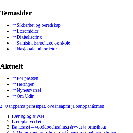
Temasider
Sikkerhet og beredskap
Læremidler
Digitalisering
Samisk i barnehage og skole
Nasjonale minoriteter
Aktuelt
For pressen
Høringer
Nyhetsvarsel
Om Udir
2. Oahppama prinsihpat, ovdáneapmi ja oahppahábmen
Læring og trivsel
Læreplanverket
Bajitoassi – vuođđooahpahusa árvvut ja prinsihpat
2. Oahppama prinsihpat, ovdáneapmi ja oahppahábmen