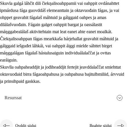
Skuvla galgá láhčit dili čiekŋalisoahppamii vai oahppit ovdánahttet
ipmárdusa fága guovddáš elemeanttain ja oktavuođain fágas, ja vai
ohppet geavahit fágalaš máhtuid ja gálggaid oahpes ja amas
dilálašvuođain. Fágain galget oahppit bargat ja oassálastit
máŋggabealálaš aktivitehtain mat leat eanet ahte eanet moalkát.
Čiekŋalisoahppan fágas mearkkaša hárjehallat geavahit máhtuid ja
gálggaid iešguđet láhkái, vai oahppit áiggi mielde sáhttet birget
máŋggalágan fágalaš hástalusaiguin individuálalaččat ja ovttas
earáiguin.
Skuvlla oahpaheaddjit ja jođiheaddjit fertejit jeavddalaččat smiehttat
oktavuođaid birra fágaoahpahusa ja oahpahusa bajitulbmiliid, árvvuid
ja prinsihpaid gaskkas.
Resurssat
Ovddit siidui
Boahtte siidui