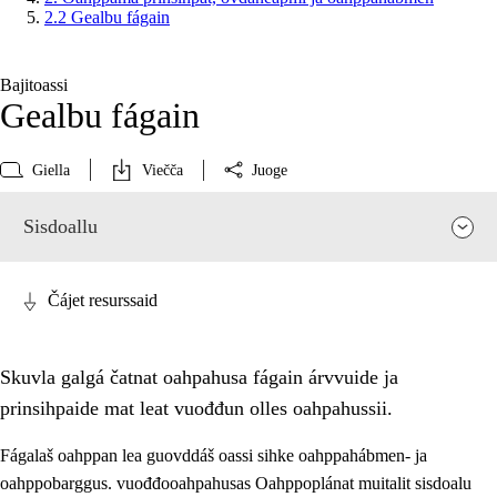
2.2 Gealbu fágain
Bajitoassi
Gealbu fágain
Giella
Viečča
Juoge
Sisdoallu
Čájet resurssaid
Skuvla galgá čatnat oahpahusa fágain árvvuide ja
prinsihpaide mat leat vuođđun olles oahpahussii.
Fágalaš oahppan lea guovddáš oassi sihke oahppahábmen- ja
oahppobarggus. vuođđooahpahusas Oahppoplánat muitalit sisdoalu