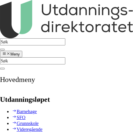
Meny
Hovedmeny
Utdanningsløpet
Barnehage
SFO
Grunnskole
Videregående