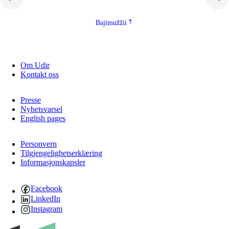
Bajimužžii
Om Udir
Kontakt oss
Presse
Nyhetsvarsel
English pages
Personvern
Tilgjengelighetserklæring
Informasjonskapsler
Facebook
LinkedIn
Instagram